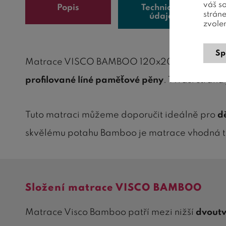
váš s
Popis
Technické
strán
údaje
zvole
Sp
Matrace VISCO BAMBOO 120x200 patří mezi
profilované líné paměťové pěny
. Tvrdší stran
Tuto matraci můžeme doporučit ideálně pro
d
skvělému potahu Bamboo je matrace vhodná ta
Složení matrace VISCO BAMBOO
Matrace Visco Bamboo patří mezi nižší
dvoutv