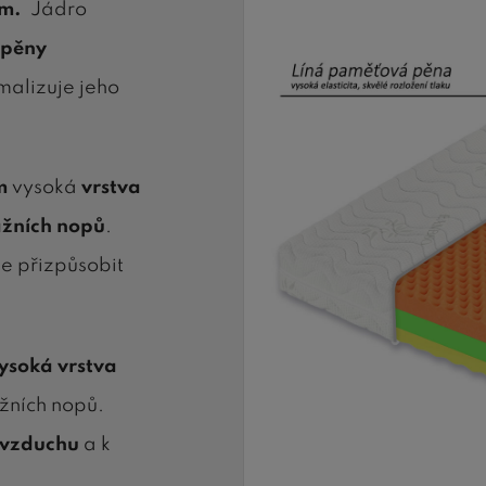
cm.
Jádro
pěny
malizuje jeho
cm
vysoká
vrstva
ážních nopů
.
de přizpůsobit
ysoká vrstva
žních nopů.
 vzduchu
a k