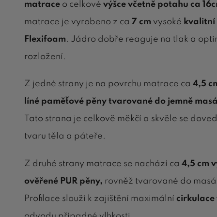
matrace
o celkové
výšce včetně potahu ca 16
matrace je vyrobeno z ca
7 cm
vysoké
kvalitní
Flexifoam
. Jádro dobře reaguje na tlak a opti
rozložení.
Z jedné strany je na povrchu matrace ca
4,5 
líné paměťové pěny tvarované do jemně mas
Tato strana je celkově měkčí a skvěle se dove
tvaru těla a páteře.
Z druhé strany matrace se nachází ca
4,5 cm v
ověřené PUR pěny,
rovněž
tvarované do masá
Profilace slouží k zajištění maximální
cirkulace
odvodu případné vlhkosti.