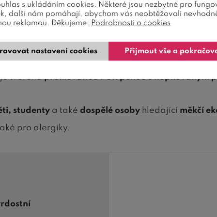
ouhlas s ukládáním cookies. Některé jsou nezbytné pro fungo
Cena dopravy
Recenze
Dotaz pro
ek, další nám pomáhají, abychom vás neobtěžovali nevhodn
nou reklamou. Děkujeme.
Podrobnosti o cookies
ravovat nastavení cookies
Přijmout vše a pokračov
 16 cm vysoké
ekonomické oboustranné matrace.
Mě
a je tvořená
profilovanou PUR p
ěnou s nopkovaným p
ěti, studenty
a také
dospělé osoby
hledající
měkčí ek
ké pro alergiky.
rdostní