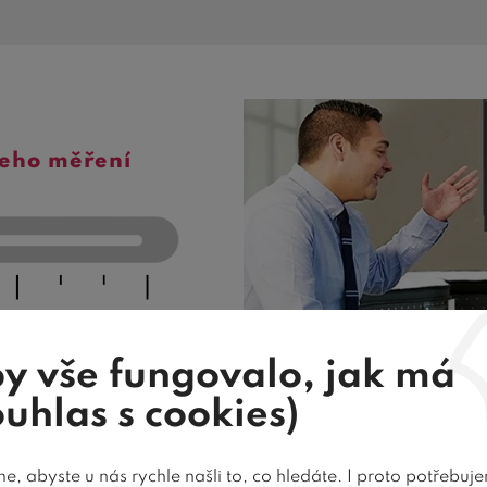
šeho měření
jak měříme tuhost?
y vše fungovalo, jak má
ouhlas s cookies)
, abyste u nás rychle našli to, co hledáte. I proto potřebuj