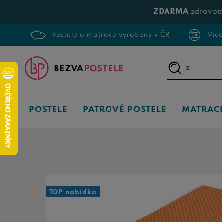
ZDARMA
zdravotn
Postele a matrace vyrobeny v ČR
Víc
Napište,
co
hledáte...
POSTELE
PATROVÉ POSTELE
MATRAC
TOP nabídka