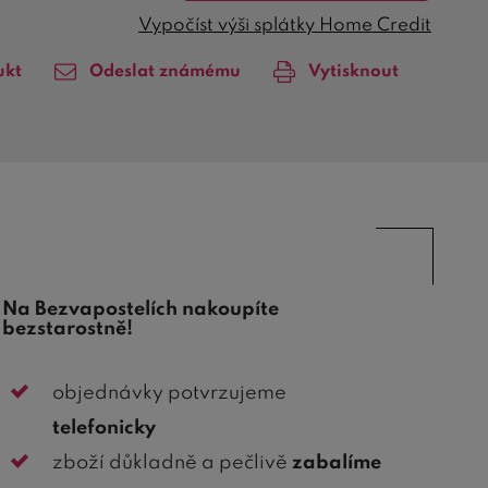
Vypočíst výši splátky Home Credit
ukt
Odeslat známému
Vytisknout
Na Bezvapostelích nakoupíte
bezstarostně!
objednávky potvrzujeme
telefonicky
zboží důkladně a pečlivě
zabalíme