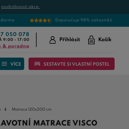
t
podrobnosti akce.
 zdarma
Doporučuje 98% zákazníků
77 050 078
Přihlásit
Košík
Á 9:00 - 17:00
u & poradna
VÍCE
SESTAVTE SI VLASTNÍ POSTEL
ů
Matrace 120x200 cm
AVOTNÍ MATRACE VISCO