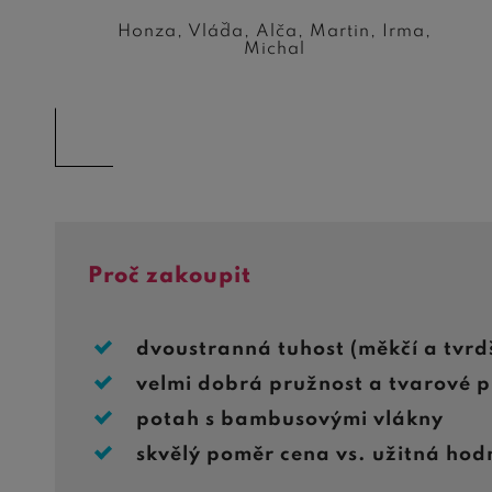
Honza, Vláďa, Alča, Martin, Irma,
Michal
Proč zakoupit
dvoustranná tuhost (měkčí a tvrdš
velmi dobrá pružnost a tvarové 
potah s bambusovými vlákny
skvělý poměr cena vs. užitná hod