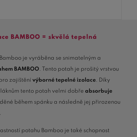
ace BAMBOO = skvělá tepelná
 Bamboo je vyráběna se snimatelným a
ahem BAMBOO
. Tento potah je prošitý vrstvou
pro zajištění
výborné tepelné izolace
. Díky
áknům tento potah velmi dobře
absorbuje
ěné během spánku a následně jej přirozenou
.
vlastností potahu Bamboo je také schopnost