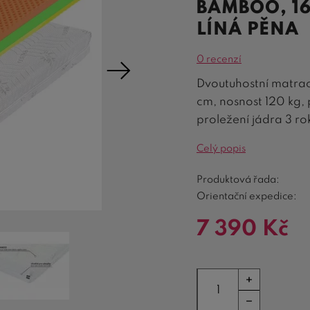
BAMBOO, 1
LÍNÁ PĚNA
0 recenzí
Dvoutuhostní matrac
cm, nosnost 120 kg,
proležení jádra 3 ro
Celý popis
Produktová řada:
Orientační expedice:
7 390
Kč