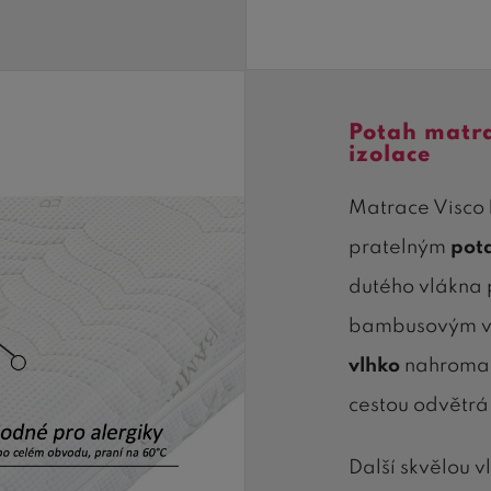
Potah matr
izolace
Matrace Visco
pratelným
pot
dutého vlákna 
bambusovým vl
vlhko
nahromad
cestou odvětrá
Další skvělou 