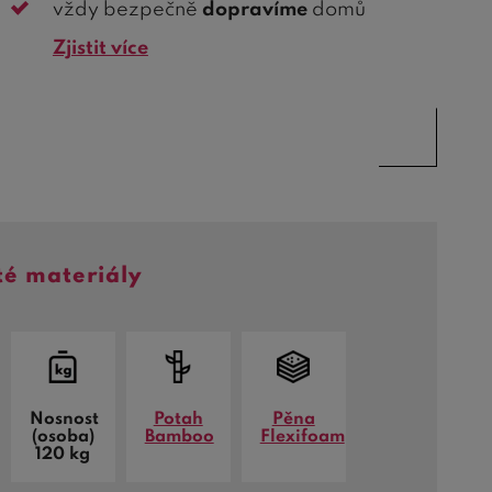
vždy bezpečně
dopravíme
domů
Zjistit více
té materiály
Nosnost
Potah
Pěna
(osoba)
Bamboo
Flexifoam
120 kg