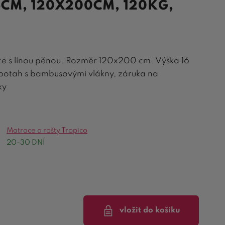
6CM, 120X200CM, 120KG,
e s línou pěnou. Rozměr 120x200 cm. Výška 16
 potah s bambusovými vlákny, záruka na
ky
Matrace a rošty Tropico
20-30 DNÍ
vložit do košíku