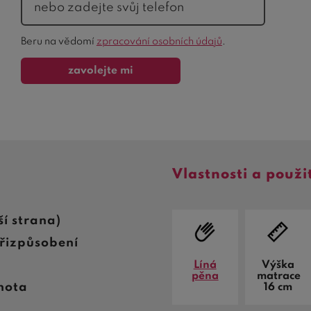
Ochrana
Beru na vědomí
zpracování osobních údajů
.
formuláře
zavolejte mi
Vlastnosti a použi
í strana)
přizpůsobení
Líná
Výška
pěna
matrace
nota
16 cm