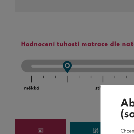
Hodnocení tuhosti matrace dle na
Ab
(s
Chceme