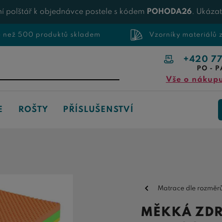
í polštář k objednávce postele s kódem
POHODA26
. Ukáza
e než 500 produktů skladem
Vzorníky materiálů
+420 7
PO - P
Vše o nákup
E
ROŠTY
PŘÍSLUŠENSTVÍ
Matrace dle rozměr
MĚKKÁ ZDR