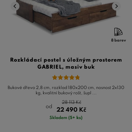
8 barev
Rozkládací postel s úložným prostorem
GABRIEL, masiv buk
Bukové dřevo 2,8 cm, rozklad 180x200 cm, nosnost 2x130
kg, kvalitní bukový rošt, šupl ...
28 113
Kč
od
22 490
Kč
Skladem
(5+ ks)