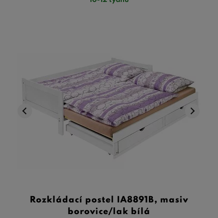
Rozkládací postel IA8891B, masiv
borovice/lak bílá