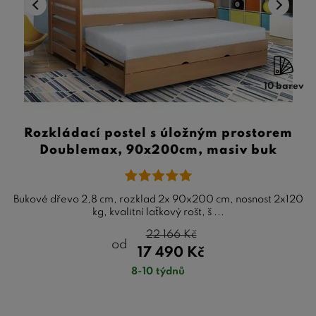
10 barev
Rozkládací postel s úložným prostorem
Doublemax, 90x200cm, masiv buk
Bukové dřevo 2,8 cm, rozklad 2x 90x200 cm, nosnost 2x120
kg, kvalitní laťkový rošt, š ...
22 166
Kč
od
17 490
Kč
8-10 týdnů