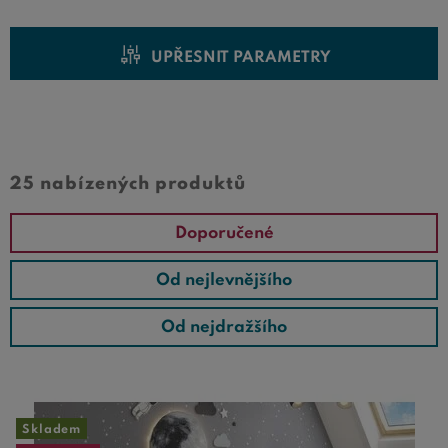
UPŘESNIT PARAMETRY
Cena od
Cena do
25 nabízených produktů
Doporučené
Od nejlevnějšího
Od nejdražšího
Skladem