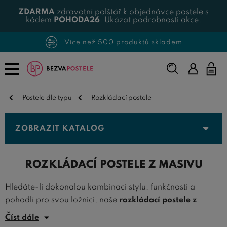
ZDARMA
zdravotní polštář k objednávce postele s
kódem
POHODA26
. Ukázat
podrobnosti akce.
Více než 500 produktů skladem
Napište,
co
hledáte...
Postele dle typu
Rozkládací postele
ZOBRAZIT KATALOG
ROZKLÁDACÍ POSTELE Z MASIVU
Hledáte-li dokonalou kombinaci stylu, funkčnosti a
pohodlí pro svou ložnici, naše
rozkládací postele z
masivu
jsou tím pravým řešením pro vás.
Tyto postele
Číst dále
přinášejí do vašeho domova jedinečný šarm přírodního