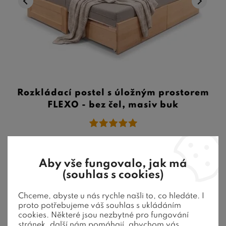
Rozkládací postel s úložným prostorem
FLEXO - bez čel, masiv buk
Masiv průběžný buk (4/2,5 cm) | Nosnost 2x150 kg | Rozklad
160/180/200x200 cm | Rošt ...
Aby vše fungovalo, jak má
22 990
Kč
od
(souhlas s cookies)
6-8 týdnů
Chceme, abyste u nás rychle našli to, co hledáte. I
proto potřebujeme váš souhlas s ukládáním
cookies. Některé jsou nezbytné pro fungování
stránek, další nám pomáhají, abychom vás