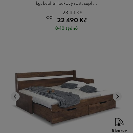
kg, kvalitní bukový rošt, šupl ...
28 113
Kč
od
22 490
Kč
8-10 týdnů
8 barev