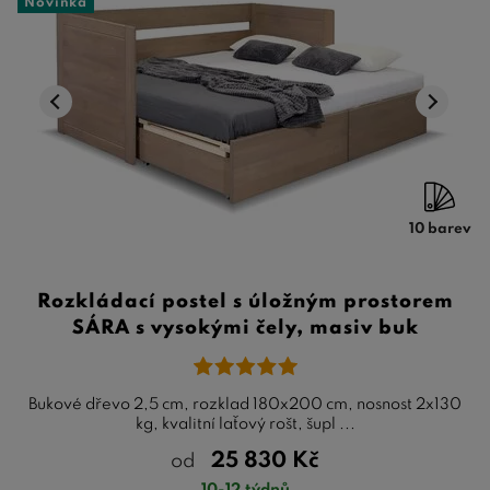
Novinka
10 barev
Rozkládací postel s úložným prostorem
SÁRA s vysokými čely, masiv buk
Bukové dřevo 2,5 cm, rozklad 180x200 cm, nosnost 2x130
kg, kvalitní laťový rošt, šupl ...
25 830
Kč
od
10-12 týdnů