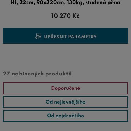
HI, 22cm, 90x220cm, 130kg, studená pěna
10 270
Kč
UPŘESNIT PARAMETRY
Cena od
Cena do
27 nabízených produktů
Doporučené
Od nejlevnějšího
Od nejdražšího