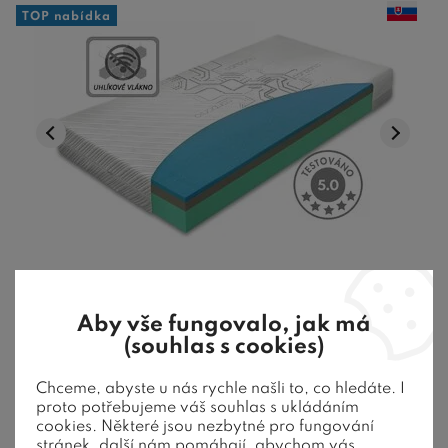
TOP nabídka
Středně tvrdá matrace CARBONIA s
Aby vše fungovalo, jak má
uhlíkovým vláknem, 24cm, 90x220cm,
(souhlas s cookies)
140kg
Chceme, abyste u nás rychle našli to, co hledáte. I
proto potřebujeme váš souhlas s ukládáním
cookies. Některé jsou nezbytné pro fungování
stránek, další nám pomáhají, abychom vás