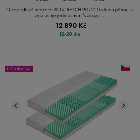
Ortopedická matrace BIOSTRETCH 90x220 s línou pěnou se
vyznačuje jedinečným fyzio sys ...
12 890
Kč
12-20 dní
1+1 zdarma