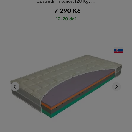
až střední, nosnost 120 Kg, ...
7 290
Kč
12-20 dní