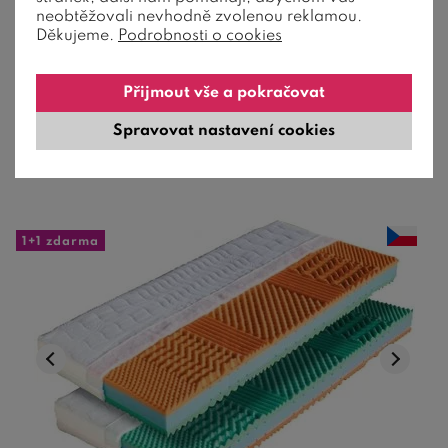
neobtěžovali nevhodně zvolenou reklamou.
Děkujeme.
Podrobnosti o cookies
Výška 24 cm, nosnost 140 kg, 5 let záruka na jádro, uhlíková
vlákna proti elektromagn ...
Přijmout vše a pokračovat
10 790
Kč
od
Spravovat nastavení cookies
12-20 dní
1+1 zdarma