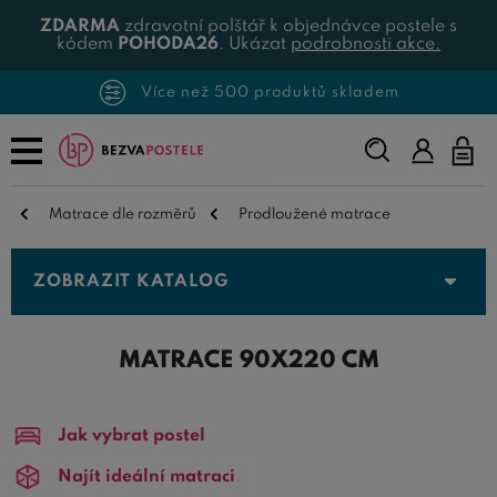
ZDARMA
zdravotní polštář k objednávce postele s
kódem
POHODA26
. Ukázat
podrobnosti akce.
Více než 500 produktů skladem
Napište,
co
hledáte...
Matrace dle rozměrů
Prodloužené matrace
ZOBRAZIT KATALOG
MATRACE 90X220 CM
Jak vybrat postel
Najít ideální matraci