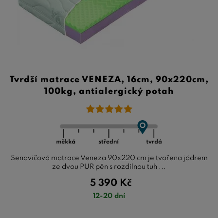
Tvrdší matrace VENEZA, 16cm, 90x220cm,
100kg, antialergický potah
Sendvičová matrace Veneza 90x220 cm je tvořena jádrem
ze dvou PUR pěn s rozdílnou tuh ...
5 390
Kč
12-20 dní