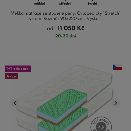
Měkká matrace ze studené pěny. Ortopedický "Stretch"
systém. Rozměr 90x220 cm. Výška ...
11 050
Kč
od
20-30 dní
1+1 zdarma
Akce