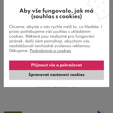
Aby vše fungovalo, jak má
(souhlas s cookies)
Chceme, abyste u nás rychle našli to, co hledáte. I
proto potřebujeme váš souhlas s ukládáním
cookies. Některé jsou nezbytné pro fungování
stránek, další nám pomáhají, abychom vás
Lamelový rošt PRIMAFLEX 28 lamel
neobtěžovali nevhodně zvolenou reklamou.
140x200
Děkujeme.
Podrobnosti o cookies
Přijmout vše a pokračovat
Lamelový rošt PRIMAFLEX 28 lamel 140x200 obsahuje 28
pružných lamel, uložených v rámu ...
Spravovat nastavení cookies
3 024
Kč
Skladem poslední 1 ks