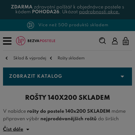
ZDARMA
zdravotní polštář k objednávce postele s
kódem
POHODA26
. Ukázat
podrobnosti akce.
Více než 500 produktů skladem
Napište,
co
hledáte...
Sklad & výprodej
Rošty skladem
ZOBRAZIT KATALOG
ROŠTY 140X200 SKLADEM
V nabídce
rošty do postele 140x200 SKLADEM
máme
připraven výběr
nejprodávanějších roštů
do širších
postelí o rozměru 140x200 cm. Tyto oblíbené rošty stále
Číst dále
držíme skladem a jsme schopni je expedovat do 2