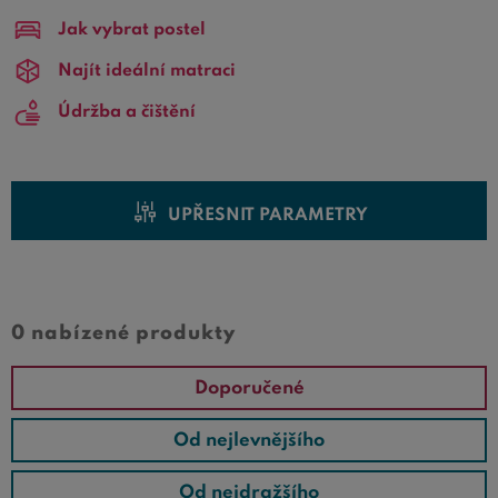
ušetřit spoustu peněz.
Rošty 1+1 zdarma 90x200 cm
jsou
Jak vybrat postel
ideální pro použití do dvoulůžka o rozměru 180x200 cm.
Pokud vybíráte rošty do postele v akci 1+1 o rozměru
Najít ideální matraci
90x200 cm, v nabídce na
Bezvapostele.cz
si zcela jistě
Údržba a čištění
vyberete.
UPŘESNIT PARAMETRY
0 nabízené produkty
Doporučené
Od nejlevnějšího
Od nejdražšího