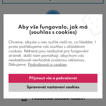
Aby vše fungovalo, jak má
(souhlas s cookies)
V této kategorii nejsou zařazeny žádné
produkty.
Chceme, abyste u nás rychle našli to, co hledáte. I
proto potřebujeme váš souhlas s ukládáním
cookies. Některé jsou nezbytné pro fungování
stránek, další nám pomáhají, abychom vás
neobtěžovali nevhodně zvolenou reklamou.
Děkujeme.
Podrobnosti o cookies
JAK ZÁKAZNÍCI HODNOTÍ NAŠE
POSTELE
Přijmout vše a pokračovat
Spravovat nastavení cookies
PRODEJNA, OSOBNÍ ODBĚRY