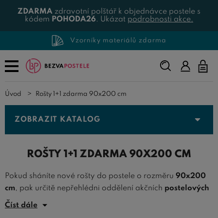
ZDARMA
zdravotní polštář k objednávce postele s
kódem
POHODA26
. Ukázat
podrobnosti akce.
Vzorníky materiálů zdarma
Napište,
co
hledáte...
Úvod
Rošty 1+1 zdarma 90x200 cm
ZOBRAZIT KATALOG
ROŠTY 1+1 ZDARMA 90X200 CM
Pokud sháníte nové rošty do postele o rozměru
90x200
cm
, pak určitě nepřehlédni oddělení akčních
postelových
roštů 1+1 zdarma
, kde jsou rošty dodávány po dvou
Číst dále
kusech za cenu jednoho. Díky této
akci na rošty
je možno