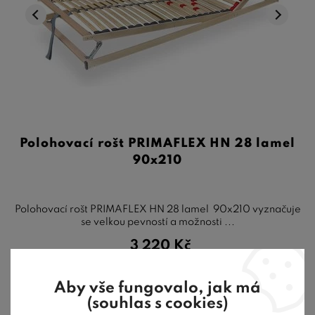
Polohovací rošt PRIMAFLEX HN 28 lamel
90x210
Polohovací rošt PRIMAFLEX HN 28 lamel 90x210 vyznačuje
se velkou pevností a možnosti ...
3 220
Kč
20-30 dní
Aby vše fungovalo, jak má
(souhlas s cookies)