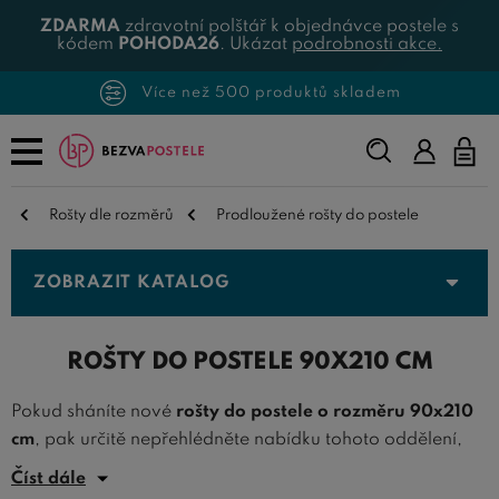
ZDARMA
zdravotní polštář k objednávce postele s
kódem
POHODA26
. Ukázat
podrobnosti akce.
Více než 500 produktů skladem
Napište,
co
hledáte...
Rošty dle rozměrů
Prodloužené rošty do postele
ZOBRAZIT KATALOG
ROŠTY DO POSTELE 90X210 CM
Pokud sháníte nové
rošty do postele o rozměru 90x210
cm
, pak určitě nepřehlédněte nabídku tohoto oddělení,
kde nabízíme
kvalitní postelové rošty
právě v rozměru
Číst dále
90x210 centimetrů.
Rošty 90x210
jsou ideální pro použití