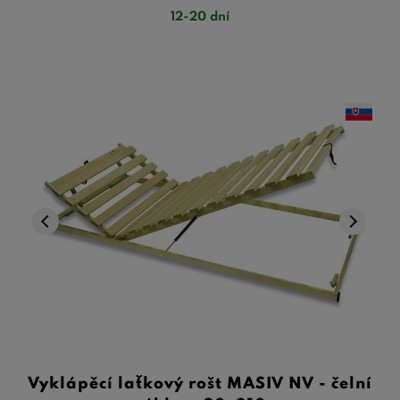
12-20 dní
Vyklápěcí laťkový rošt MASIV NV - čelní