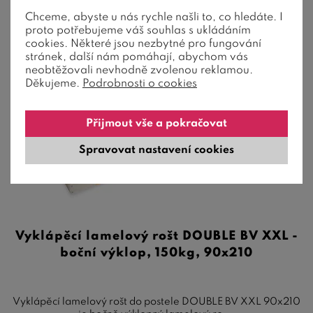
Chceme, abyste u nás rychle našli to, co hledáte. I
proto potřebujeme váš souhlas s ukládáním
cookies. Některé jsou nezbytné pro fungování
stránek, další nám pomáhají, abychom vás
neobtěžovali nevhodně zvolenou reklamou.
Děkujeme.
Podrobnosti o cookies
Přijmout vše a pokračovat
Spravovat nastavení cookies
Vyklápěcí lamelový rošt DOUBLE BV XXL -
boční výklop, 150kg, 90x210
Vyklápěcí lamelový rošt do postele DOUBLE BV XXL 90x210