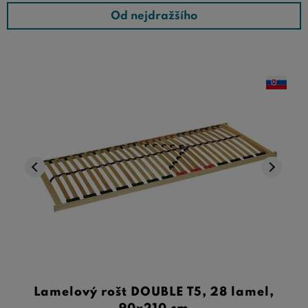
Od nejdražšího
Lamelový rošt DOUBLE T5, 28 lamel,