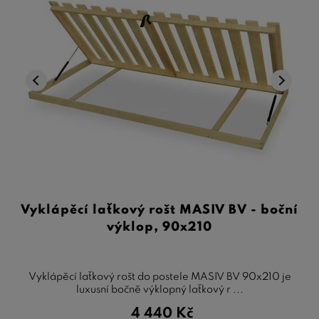
Vyklápěcí laťkový rošt MASIV BV - boční
výklop, 90x210
Vyklápěcí laťkový rošt do postele MASIV BV 90x210 je
luxusní bočně výklopný laťkový r ...
4 440
Kč