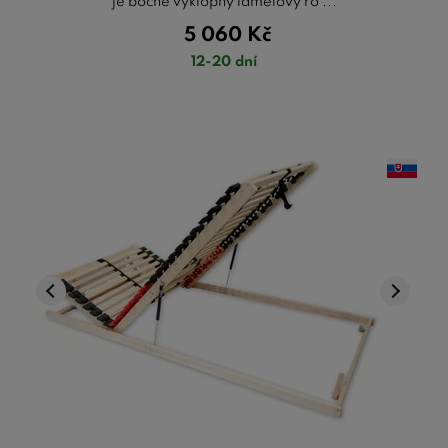
je bočně výklopný lamelový ro ...
5 060
Kč
12-20 dní