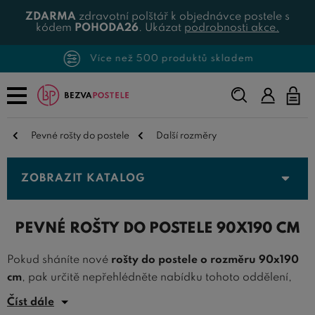
ZDARMA
zdravotní polštář k objednávce postele s
kódem
POHODA26
. Ukázat
podrobnosti akce.
Více než 500 produktů skladem
Napište,
co
hledáte...
Pevné rošty do postele
Další rozměry
ZOBRAZIT KATALOG
PEVNÉ ROŠTY DO POSTELE 90X190 CM
Pokud sháníte nové
rošty do postele o rozměru 90x190
cm
, pak určitě nepřehlédněte nabídku tohoto oddělení,
kde nabízíme
kvalitní postelové rošty
právě v rozměru
Číst dále
90x190 centimetrů.
Rošty 90x190
jsou ideální pro použití