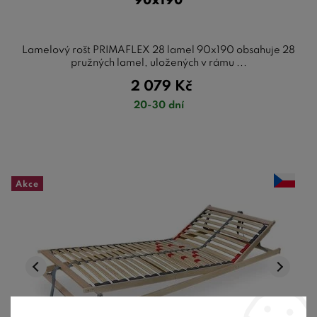
90x190
Lamelový rošt PRIMAFLEX 28 lamel 90x190 obsahuje 28
pružných lamel, uložených v rámu ...
2 079
Kč
20-30 dní
Akce