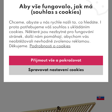
Aby vše fungovalo, jak má
(souhlas s cookies)
Chceme, abyste u nás rychle našli to, co hledáte. I
proto potřebujeme váš souhlas s ukládáním
Polohovací rošt PRIMAFLEX HN 28 lamel
cookies. Některé jsou nezbytné pro fungování
90x190
stránek, další nám pomáhají, abychom vás
neobtěžovali nevhodně zvolenou reklamou.
Děkujeme.
Podrobnosti o cookies
Polohovací rošt PRIMAFLEX HN 28 lamel 90x190 vyznačuje
se velkou pevností a možnosti ...
Přijmout vše a pokračovat
3 080
Kč
Spravovat nastavení cookies
20-30 dní