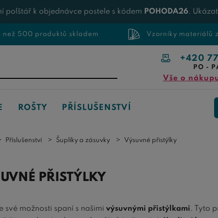
í polštář k objednávce postele s kódem
POHODA26
. Ukáza
e než 500 produktů skladem
Vzorníky materiálů
+420 7
PO - P
Vše o nákup
E
ROŠTY
PŘÍSLUŠENSTVÍ
Příslušenství
Šuplíky a zásuvky
Výsuvné přistýlky
UVNÉ PŘISTÝLKY
te své možnosti spaní s našimi
výsuvnými přistýlkami
. Tyto 