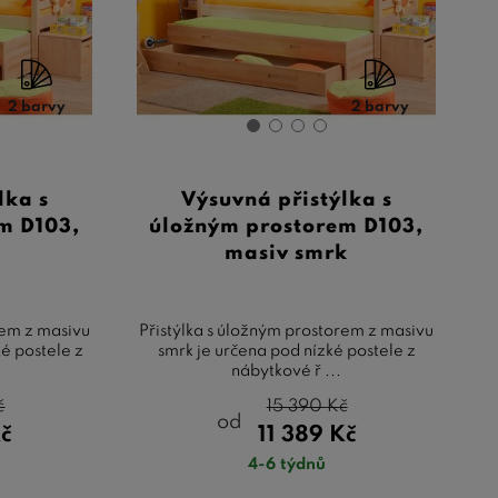
2 barvy
2 barvy
lka s
Výsuvná přistýlka s
m D103,
úložným prostorem D103,
masiv smrk
rem z masivu
Přistýlka s úložným prostorem z masivu
ké postele z
smrk je určena pod nízké postele z
nábytkové ř ...
č
15 390
Kč
od
č
11 389
Kč
4-6 týdnů