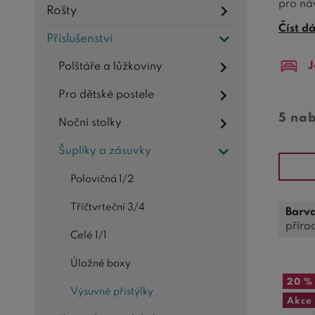
pro ná
Rošty
mecha
Číst d
Příslušenství
Naše v
J
Polštáře a lůžkoviny
Úložný
pohodl
Pro dětské postele
Investu
5 na
Noční stolky
každý 
Šuplíky a zásuvky
Polovičná 1/2
Tříčtvrteční 3/4
Barva
příro
Celé 1/1
Úložné boxy
20 %
Výsuvné přistýlky
Akce