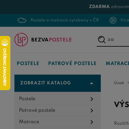
ZDARMA
zdravotn
Postele a matrace vyrobeny v ČR
Víc
Napište,
co
hledáte...
POSTELE
PATROVÉ POSTELE
MATRAC
ZOBRAZIT KATALOG
Úvod
Postele
VÝS
Patrové postele
Matrace
Rozšiř