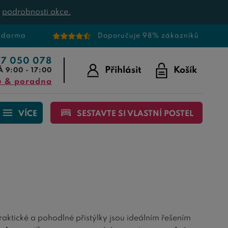
t
podrobnosti akce.
 zdarma
Doporučuje 98% zákazníků
77 050 078
Přihlásit
Košík
Á 9:00 - 17:00
u & poradna
VÍCE
SESTAVTE SI VLASTNÍ POSTEL
praktické a pohodlné přistýlky jsou ideálním řešením