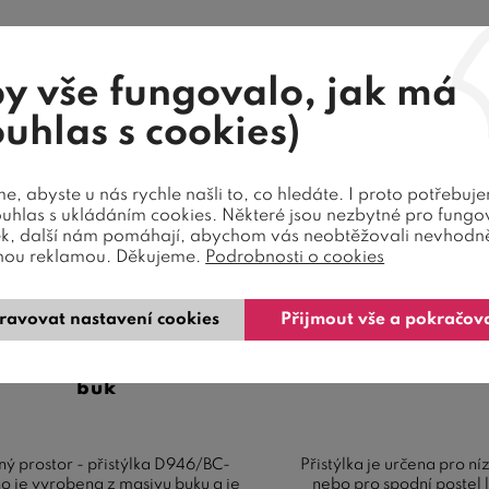
y vše fungovalo, jak má
Sleva
26 %
Sleva
Akce
ouhlas s cookies)
, abyste u nás rychle našli to, co hledáte. I proto potřebuj
ouhlas s ukládáním cookies. Některé jsou nezbytné pro fungo
ek, další nám pomáhají, abychom vás neobtěžovali nevhodn
2 barvy
nou reklamou. Děkujeme.
Podrobnosti o cookies
ravovat nastavení cookies
Přijmout vše a pokračov
žný prostor - přistýlka
Úložný prostor v
46/BC-Domino, masiv
přistýlka D946-
buk
ný prostor - přistýlka D946/BC-
Přistýlka je určena pro ní
 je vyrobena z masivu buku a je
nebo pro spodní postel 