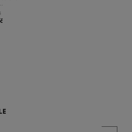
..
č
č
LE