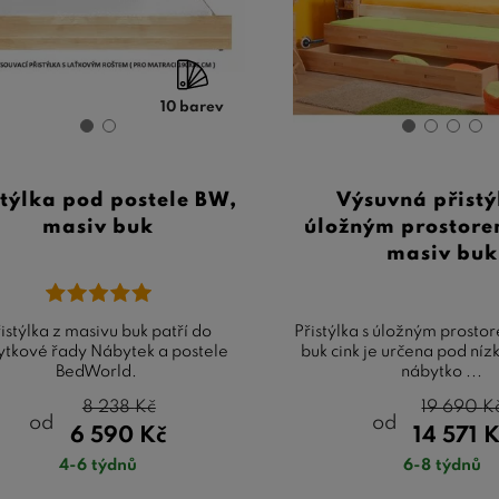
10 barev
stýlka pod postele BW,
Výsuvná přistý
masiv buk
úložným prostore
masiv buk
istýlka z masivu buk patří do
Přistýlka s úložným prosto
ytkové řady Nábytek a postele
buk cink je určena pod níz
BedWorld.
nábytko ...
8 238
Kč
19 690
K
od
od
6 590
Kč
14 571
K
4-6 týdnů
6-8 týdnů