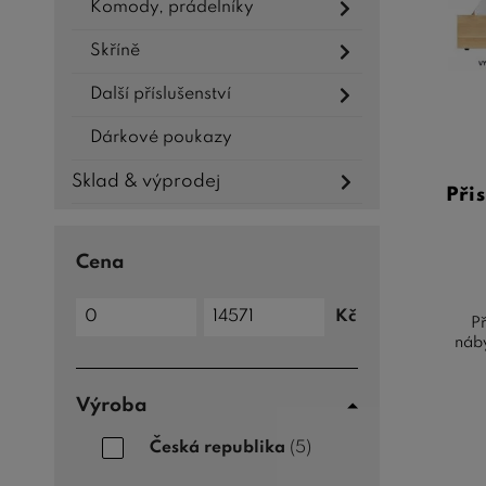
Komody, prádelníky
Skříně
Další příslušenství
Dárkové poukazy
Sklad & výprodej
Při
Cena
Cena
Kč
do
Př
Cena
od
náb
Výroba
Česká republika
(5)