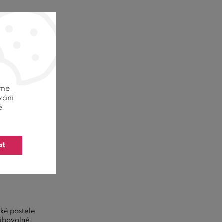
eme
vání
ě
2 barvy
at
elký -
Domino
zké postele
libovolné