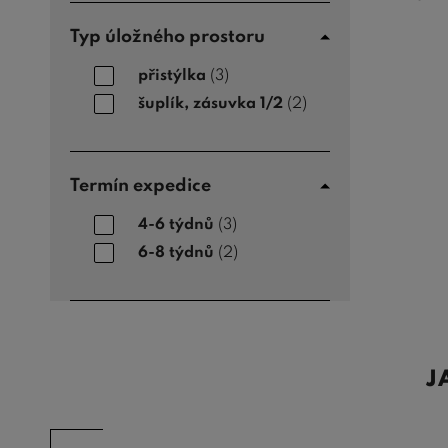
Typ úložného prostoru
přistýlka
(3)
šuplík, zásuvka 1/2
(2)
Termín expedice
4-6 týdnů
(3)
6-8 týdnů
(2)
J