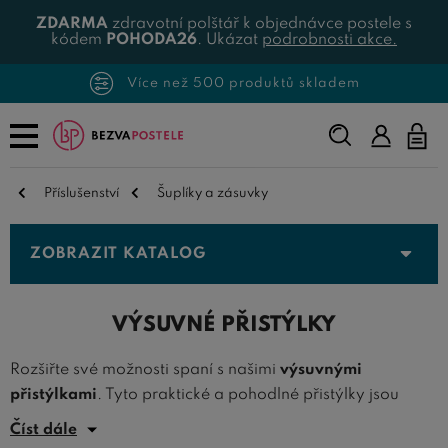
ZDARMA
zdravotní polštář k objednávce postele s
kódem
POHODA26
. Ukázat
podrobnosti akce.
Více než 500 produktů skladem
Napište,
co
hledáte...
Příslušenství
Šuplíky a zásuvky
ZOBRAZIT KATALOG
VÝSUVNÉ PŘISTÝLKY
Rozšiřte své možnosti spaní s našimi
výsuvnými
přistýlkami
. Tyto praktické a pohodlné přistýlky jsou
ideálním řešením pro návštěvy, rodinné oslavy nebo
Číst dále
dětské přespání.
Kvalitní konstrukce
zajišťuje pevnost a