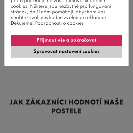
proto potřebujeme váš souhlas s ukládáním
cookies. Některé jsou nezbytné pro fungování
Přistýlka pod postele BW, masiv buk
stránek, další nám pomáhají, abychom vás
neobtěžovali nevhodně zvolenou reklamou.
Děkujeme.
Podrobnosti o cookies
Přistýlka z masivu buk patří do nábytkové řady Nábytek a
postele BedWorld.
Přijmout vše a pokračovat
8 238
Kč
od
Spravovat nastavení cookies
6 590
Kč
4-6 týdnů
JAK ZÁKAZNÍCI HODNOTÍ NAŠE
POSTELE