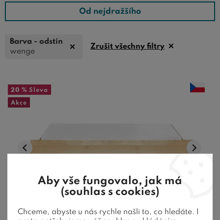
Od nejdražšího
Barva - odstín
Zrušit všechny filtry
wenge
20 %
Sleva
Akce
Aby vše fungovalo, jak má
(souhlas s cookies)
10 barev
Chceme, abyste u nás rychle našli to, co hledáte. I