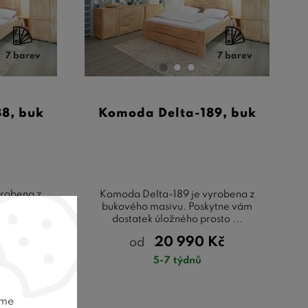
7 barev
7 barev
8, buk
Komoda Delta-189, buk
yrobena z
Komoda Delta-189 je vyrobena z
ytne vám
bukového masivu. Poskytne vám
sto ...
dostatek úložného prosto ...
Kč
20 990
Kč
od
5-7 týdnů
eme