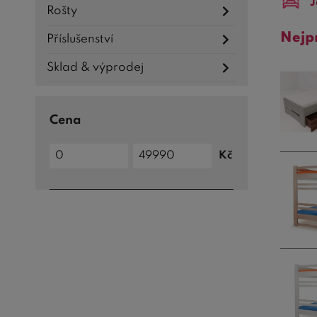
J
Rošty
Nejp
Příslušenství
Sklad & výprodej
Cena
Cena
Kč
do
Cena
od