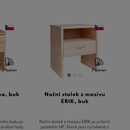
7 barev
7 barev
ma, buk
Noční stolek z masivu
ERIK, buk
ního buku je
Noční stolek z masivu ERIK je určen k
výrobní řady
postelím HP, které jsou vyrobené z