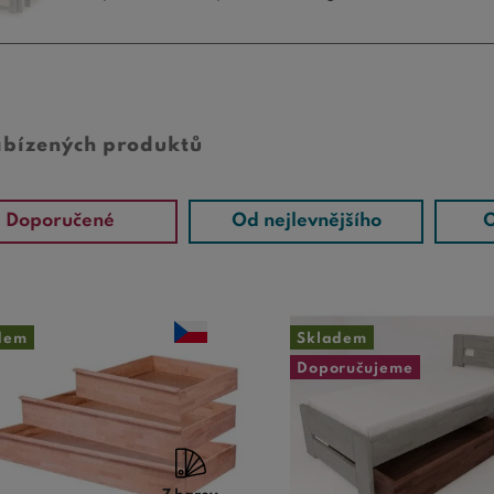
abízených produktů
Doporučené
Od nejlevnějšího
O
dem
Skladem
Doporučujeme