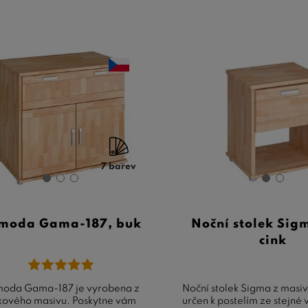
7 barev
moda Gama-187, buk
Noční stolek Sig
cink
oda Gama-187 je vyrobena z
Noční stolek Sigma z masiv
kového masivu. Poskytne vám
určen k postelím ze stejné 