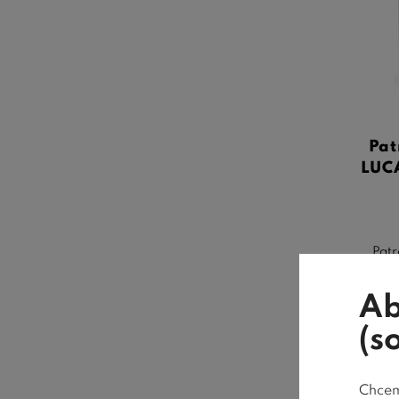
Pat
LUCA
Patr
vyr
Ab
(s
Chceme