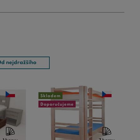
d nejdražšího
Skladem
Doporučujeme