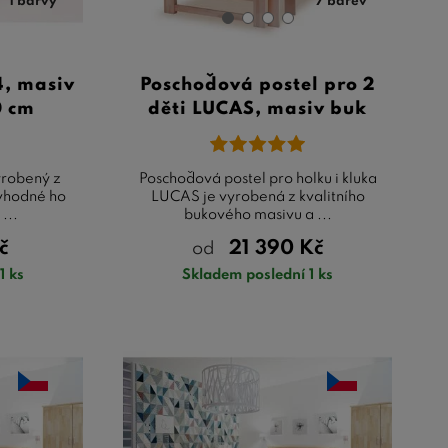
1 barvy
7 barev
4, masiv
Poschoďová postel pro 2
0 cm
děti LUCAS, masiv buk
yrobený z
Poschoďová postel pro holku i kluka
 vhodné ho
LUCAS je vyrobená z kvalitního
...
bukového masivu a ...
č
21 390
Kč
od
1 ks
Skladem poslední 1 ks