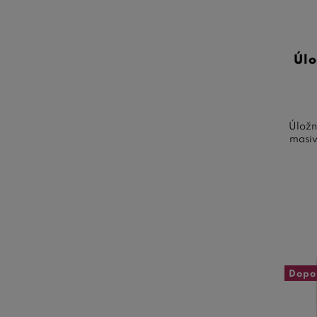
Úlo
Úložný
masiv
Dopo