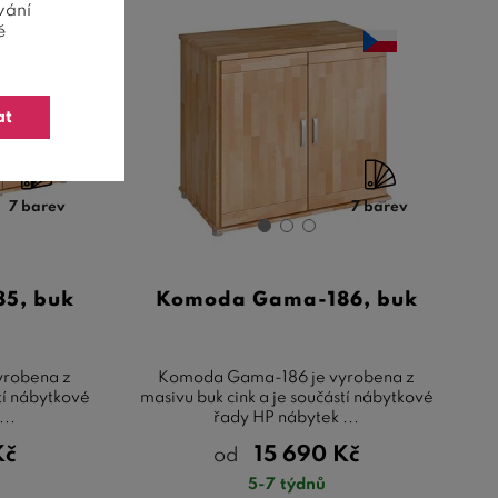
vání
ě
at
7 barev
7 barev
5, buk
Komoda Gama-186, buk
yrobena z
Komoda Gama-186 je vyrobena z
tí nábytkové
masivu buk cink a je součástí nábytkové
...
řady HP nábytek ...
Kč
15 690
Kč
od
5-7 týdnů