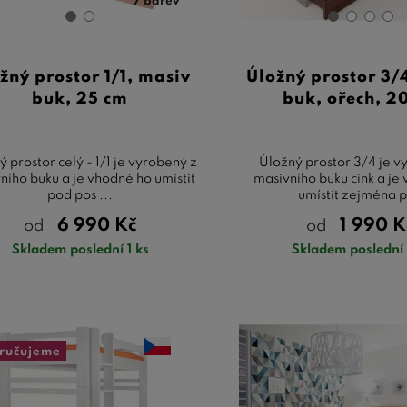
7 barev
žný prostor 1/1, masiv
Úložný prostor 3/
buk, 25 cm
buk, ořech, 2
 prostor celý - 1/1 je vyrobený z
Úložný prostor 3/4 je v
ního buku a je vhodné ho umístit
masivního buku cink a je
pod pos ...
umístit zejména p 
6 990
Kč
1 990
K
od
od
Skladem poslední 1 ks
Skladem poslední 
ručujeme