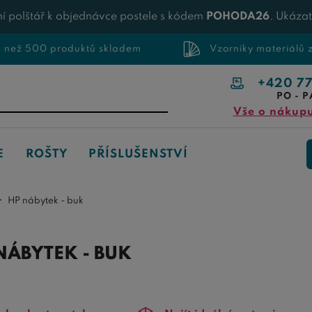
í polštář k objednávce postele s kódem
POHODA26
. Ukáza
e než 500 produktů skladem
Vzorníky materiálů
+420 7
PO - P
Vše o nákup
E
ROŠTY
PŘÍSLUŠENSTVÍ
HP nábytek - buk
NÁBYTEK - BUK