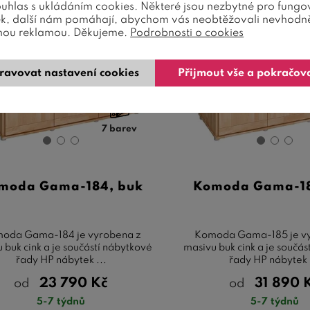
ouhlas s ukládáním cookies. Některé jsou nezbytné pro fungo
ek, další nám pomáhají, abychom vás neobtěžovali nevhodn
nou reklamou. Děkujeme.
Podrobnosti o cookies
ravovat nastavení cookies
Přijmout vše a pokračov
7 barev
moda Gama-184, buk
Komoda Gama-18
oda Gama-184 je vyrobena z
Komoda Gama-185 je v
 buk cink a je součástí nábytkové
masivu buk cink a je součás
řady HP nábytek ...
řady HP nábytek 
23 790
Kč
31 890
od
od
5-7 týdnů
5-7 týdnů