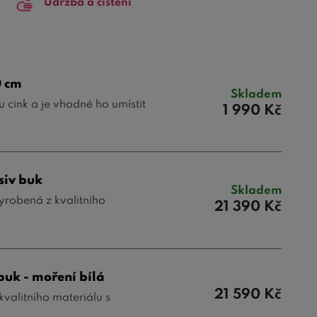
Údržba a čištění
0 cm
Skladem
 cink a je vhodné ho umístit
1 990
Kč
siv buk
Skladem
yrobená z kvalitního
21 390
Kč
buk - moření bílá
21 590
Kč
valitního materiálu s