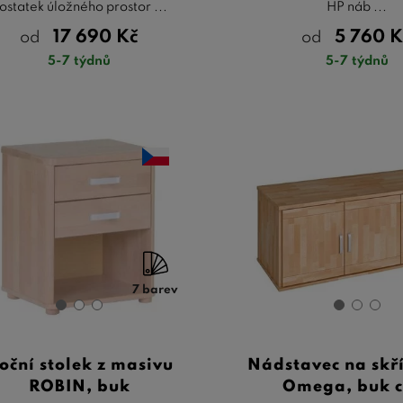
ostatek úložného prostor ...
HP náb ...
17 690
Kč
5 760
K
od
od
5-7 týdnů
5-7 týdnů
7 barev
oční stolek z masivu
Nádstavec na skří
ROBIN, buk
Omega, buk c