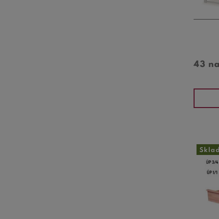
43 n
Skla