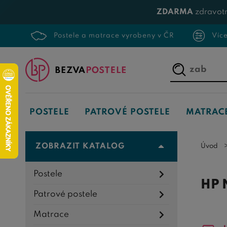
ZDARMA
zdravotn
Postele a matrace vyrobeny v ČR
Víc
Napište,
co
hledáte...
POSTELE
PATROVÉ POSTELE
MATRAC
ZOBRAZIT KATALOG
Úvod
Postele
HP 
Patrové postele
Matrace