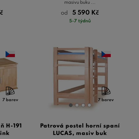
masivu buku ...
č
5 590
Kč
od
5-7 týdnů
7 barev
7 barev
ň H-191
Patrová postel horní spaní
ink
LUCAS, masiv buk