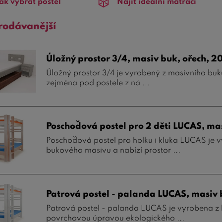
ak vybrat postel
Najít ideální matraci
rodávanější
Úložný prostor 3/4, masiv buk, ořech, 2
Úložný prostor 3/4 je vyrobený z masivního buku
zejména pod postele z ná ...
Poschoďová postel pro 2 děti LUCAS, ma
Poschoďová postel pro holku i kluka LUCAS je v
bukového masivu a nabízí prostor ...
Patrová postel - palanda LUCAS, masiv 
Patrová postel - palanda LUCAS je vyrobena z k
povrchovou úpravou ekologického ...