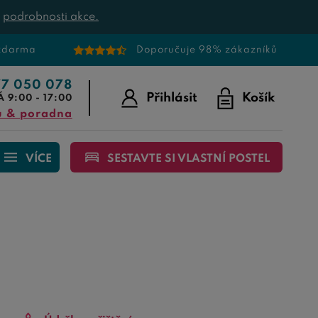
t
podrobnosti akce.
 zdarma
Doporučuje 98% zákazníků
77 050 078
Přihlásit
Košík
Á 9:00 - 17:00
u & poradna
VÍCE
SESTAVTE SI VLASTNÍ POSTEL