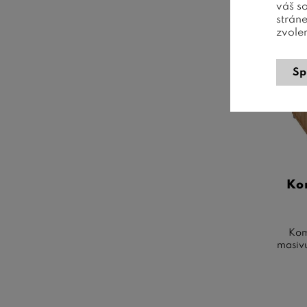
váš s
strán
zvole
Sp
Ko
Kom
masivu