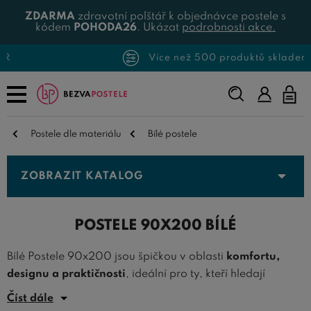
ZDARMA
zdravotní polštář k objednávce postele s
kódem
POHODA26
. Ukázat
podrobnosti akce.
Více než 500 produktů skladem
Napište,
co
hledáte...
Postele dle materiálu
Bílé postele
ZOBRAZIT KATALOG
POSTELE 90X200 BÍLÉ
Bílé Postele 90x200 jsou špičkou v oblasti
komfortu,
designu a praktičnosti
, ideální pro ty, kteří hledají
spojení moderního vzhledu a funkčnosti v jednom. Tento
Číst dále
rozměr a barva představují vynikající volbu pro