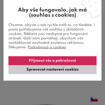
Aby vše fungovalo, jak má
(souhlas s cookies)
21 barev
Chceme, abyste u nás rychle našli to, co hledáte. I
proto potřebujeme váš souhlas s ukládáním
Postel boxspring s úložným prostorem
cookies. Některé jsou nezbytné pro fungování
stránek, další nám pomáhají, abychom vás
NOVO - hlavové čelo, 120x200cm
neobtěžovali nevhodně zvolenou reklamou.
Děkujeme.
Podrobnosti o cookies
Americká postel boxspring s úložným prostorem NOVO vám
za skvělou cenu zajistí vysoké ...
Přijmout vše a pokračovat
15 590
Kč
od
Spravovat nastavení cookies
4-6 týdnů