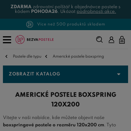
ZDARMA
zdravotní polštář k objednávce postele s
kódem
POHODA26
. Ukázat
podrobnosti akce.
Více než 500 produktů skladem
Napište,
co
hledáte...
Postele dle typu
Americké postele boxspring
ZOBRAZIT KATALOG
AMERICKÉ POSTELE BOXSPRING
120X200
Vítejte v naši nabídce, kde můžete objevit naše
boxspringové postele o rozměru 120x200 cm
. Tyto