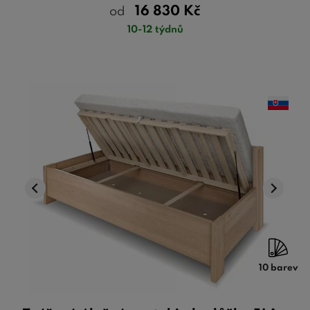
16 830
Kč
od
10-12 týdnů
10 barev