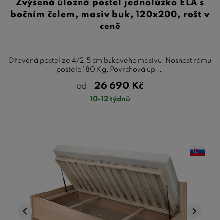
Zvýšená úložná postel jednolůžko ELA s
bočním čelem, masiv buk, 120x200, rošt v
ceně
Dřevěná postel ze 4/2,5 cm bukového masivu. Nosnost rámu
postele 180 Kg. Povrchová úp ...
26 690
Kč
od
10-12 týdnů