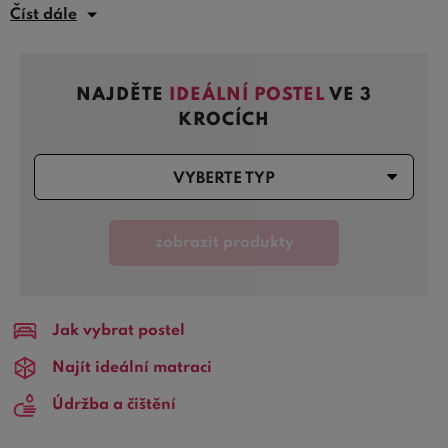
dřeva s praktičností bočního čela, které poskytuje
Číst dále
dodatečnou oporu pro pohodlné čtení nebo relaxaci v
posteli. Naše
dřevěné postele s bočním čelem
jsou k
dispozici v různých stylech a dřevinách, což vám umožní
NAJDĚTE
IDEÁLNÍ POSTEL
VE 3
vybrat si ten pravý kus nábytku, který se dokonale hodí
KROCÍCH
do vaší místnosti nebo ložnice. Ať už preferujete tradiční
dřevěné provedení nebo hledáte něco s moderním
VYBERTE TYP
nádechem, jistě najdete v naší kolekci to pravé pro vás.
Zkuste naše
dřevěné postele s bočním čelem
a přineste
zobrazit produkty
do své ložnice kus přírody, který přidá teplý a příjemný
pocit. Prohlédněte si naši širokou nabídku a objevte, jak
může taková postel obohatit váš interiér a zároveň
poskytnout vám pohodlný spánek.
Jak vybrat postel
Najít ideální matraci
Údržba a čištění