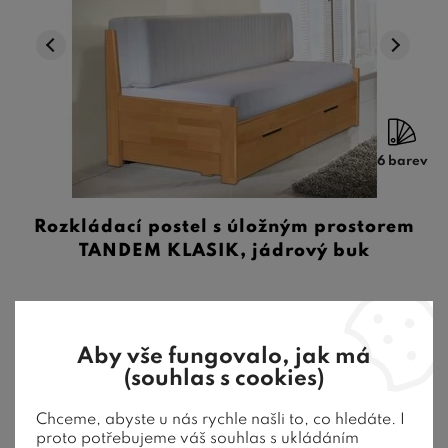
6 barev
Rozkládací postel s úložným prostorem
TANDEM KLASIK, jádrový buk
Rozkládací postel s úložným prostorem CORA TANDEM 90 x
200 je ideální do malých inter ...
Aby vše fungovalo, jak má
47 780
Kč
od
(souhlas s cookies)
6-8 týdnů
Chceme, abyste u nás rychle našli to, co hledáte. I
proto potřebujeme váš souhlas s ukládáním