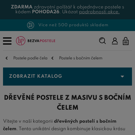
ZDARMA
zdravotní polštář k objednávce postele s
kódem
POHODA26
. Ukázat
podrobnosti akce.
Vzorníky materiálů zdarma
Napište,
co
hledáte...
Postele podle čela
Postele s bočním čelem
ZOBRAZIT KATALOG
DŘEVĚNÉ POSTELE Z MASIVU S BOČNÍM
ČELEM
Vítejte v naší kategorii
dřevěných postelí s bočním
čelem
. Tento unikátní design kombinuje klasickou krásu