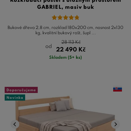
Rozkládací postel s úložným prostorem
GABRIEL, masiv buk
Bukové dřevo 2,8 cm, rozklad 180x200 cm, nosnost 2x130
kg, kvalitní bukový rošt, šupl ...
28 113
Kč
od
22 490
Kč
Skladem
(5+ ks)
Doporučujeme
Novinka