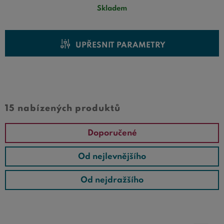
Skladem
UPŘESNIT PARAMETRY
Cena od
Cena do
15 nabízených produktů
Doporučené
Od nejlevnějšího
Od nejdražšího