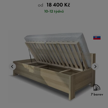
18 400
Kč
od
10-12 týdnů
7 barev