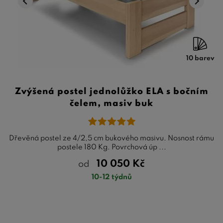
10 barev
Zvýšená postel jednolůžko ELA s bočním
čelem, masiv buk
Dřevěná postel ze 4/2,5 cm bukového masivu. Nosnost rámu
postele 180 Kg. Povrchová úp ...
10 050
Kč
od
10-12 týdnů