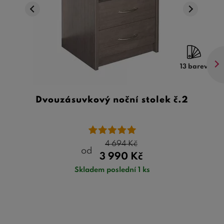
13 barev
Dvouzásuvkový noční stolek č.2
4 694
Kč
od
3 990
Kč
Skladem poslední 1 ks