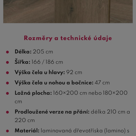
Rozměry a technické údaje
Délka:
205 cm
Šířka:
166 / 186 cm
Výška čela u hlavy:
92 cm
Výška čela u nohou a bočnice:
47 cm
Ložná plocha:
160×200 cm nebo 180×200
cm
Prodloužené verze na přání:
délka 210 cm a
220 cm
Materiál:
laminovaná dřevotříska (lamino) s