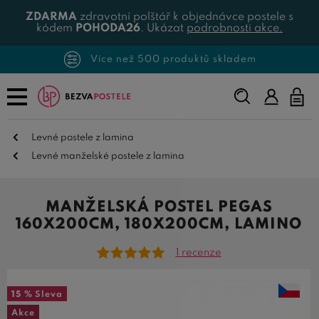
ZDARMA
zdravotní polštář k objednávce postele s
kódem
POHODA26
. Ukázat
podrobnosti akce.
Více než 500 produktů skladem
Napište,
co
hledáte...
Levné postele z lamina
Levné manželské postele z lamina
MANŽELSKÁ POSTEL PEGAS
160X200CM, 180X200CM, LAMINO
1 recenze
15 %
Sleva
Akce