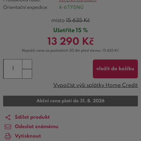
Orientační expedice:
4-6 TÝDNŮ
místo
15 635
Kč
Ušetříte 15 %
13 290
Kč
Nejnižší cena za posledních 30 dní před slevou:
15 635
Kč
vložit do košíku
Vypočíst výši splátky Home Credit
Akční cena platí do 31. 8. 2026
Sdílet produkt
Odeslat známému
Vytisknout