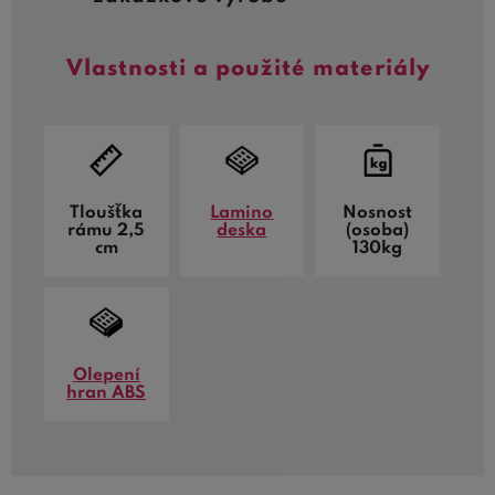
Vlastnosti a použité materiály
Tloušťka
Lamino
Nosnost
rámu 2,5
deska
(osoba)
cm
130kg
Olepení
hran ABS