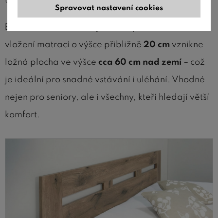
Spravovat nastavení cookies
Bočnice i čelo u nohou jsou ve výšce
cca 47 cm
. Při
vložení matrací o výšce přibližně
20 cm
vznikne
ložná plocha ve výšce
cca 60 cm nad zemí
– což
je ideální pro snadné vstávání i uléhání. Vhodné
nejen pro seniory, ale i všechny, kteří hledají větší
komfort.