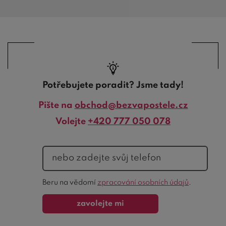
Potřebujete poradit? Jsme tady!
Pište na
obchod@bezvapostele.cz
Volejte
+420 777 050 078
telefon
Ochrana
Beru na vědomí
zpracování osobních údajů
.
formuláře
zavolejte mi