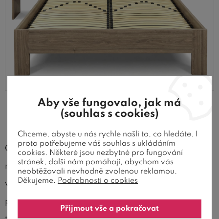
Aby vše fungovalo, jak má
(souhlas s cookies)
Promyšlená výška pro pohodlné
vstávání
Chceme, abyste u nás rychle našli to, co hledáte. I
proto potřebujeme váš souhlas s ukládáním
Čelo u hlavy je navrženo v jednoduchém stylu s
cookies. Některé jsou nezbytné pro fungování
stránek, další nám pomáhají, abychom vás
rovnými liniemi a decentními průhledy. Jeho
neobtěžovali nevhodně zvolenou reklamou.
Děkujeme.
Podrobnosti o cookies
výška činí
cca 92 cm
, takže se o něj můžete
pohodlně opřít třeba při čtení nebo sledování
Přijmout vše a pokračovat
televize.