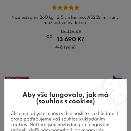
Nosnost rámu 260 kg, 2,5 cm lamino, ABS 2mm hrany,
možnost volby dekoru
16 106
Kč
od
13 690
Kč
4-6 týdnů
15 %
Sleva
Doporučujeme
Aby vše fungovalo, jak má
TOP nabídka
(souhlas s cookies)
Akce
Chceme, abyste u nás rychle našli to, co hledáte. I
proto potřebujeme váš souhlas s ukládáním
cookies. Některé jsou nezbytné pro fungování
stránek, další nám pomáhají, abychom vás