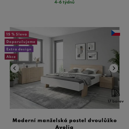
4-6 týdnů
15 %
Sleva
Doporučujeme
Extra design
Akce
17 barev
Moderní manželská postel dvoulůžko
Avolia