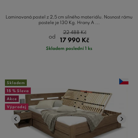
Laminovaná postel z 2,5 cm silného materiálu. Nosnost rámu
postele je 130 Kg. Hrany A ...
22 488
Kč
od
17 990
Kč
Skladem poslední 1 ks
Skladem
15 %
Sleva
Akce
Výprodej