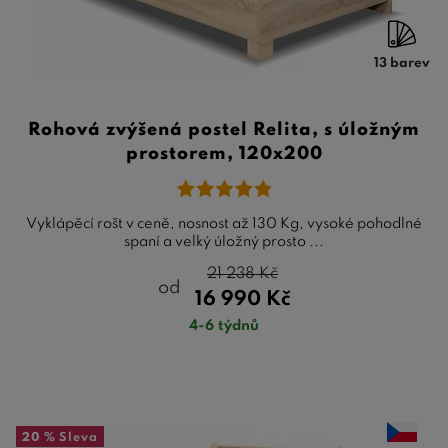
13 barev
Rohová zvýšená postel Relita, s úložným
prostorem, 120x200
Vyklápěcí rošt v ceně, nosnost až 130 Kg, vysoké pohodlné
spaní a velký úložný prosto ...
21 238
Kč
od
16 990
Kč
4-6 týdnů
20 %
Sleva