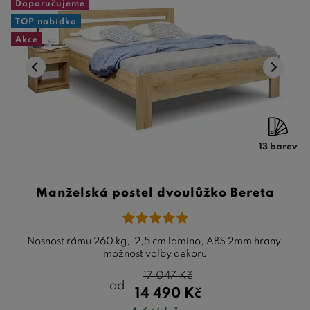
Doporučujeme
TOP nabídka
Akce
13 barev
Manželská postel dvoulůžko Bereta
Nosnost rámu 260 kg, 2,5 cm lamino, ABS 2mm hrany,
možnost volby dekoru
17 047
Kč
od
14 490
Kč