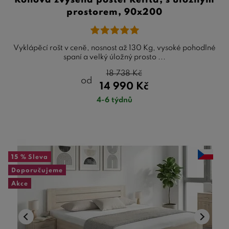
prostorem, 90x200
Vyklápěcí rošt v ceně, nosnost až 130 Kg, vysoké pohodlné
spaní a velký úložný prosto ...
18 738
Kč
od
14 990
Kč
4-6 týdnů
15 %
Sleva
Doporučujeme
Akce