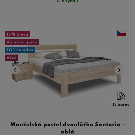
4-6 týdnů
15 %
Sleva
Doporučujeme
TOP nabídka
Akce
13 barev
Manželská postel dvoulůžko Santoria -
oblá