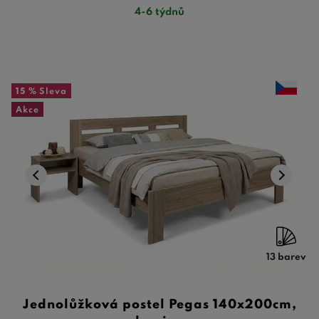
4-6 týdnů
15 %
Sleva
Akce
13 barev
Jednolůžková postel Pegas 140x200cm,