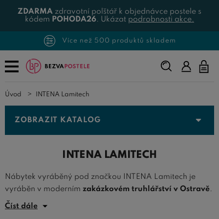
ZDARMA
zdravotní polštář k objednávce postele s
kódem
POHODA26
. Ukázat
podrobnosti akce.
Vzorníky materiálů zdarma
Napište,
co
hledáte...
Úvod
INTENA Lamitech
ZOBRAZIT KATALOG
INTENA LAMITECH
Nábytek vyráběný pod značkou INTENA Lamitech je
vyráběn v moderním
zakázkovém truhlářství v Ostravě
.
Postele a nábytek produkce Lamitech se vyznačuje
Číst dále
vysoce řemeslnnou kvalitou provedení,
velkou pevností