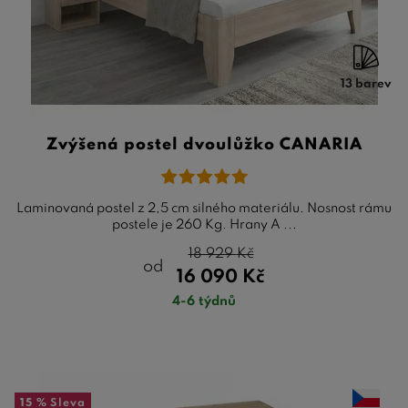
13 barev
Zvýšená postel dvoulůžko CANARIA
Laminovaná postel z 2,5 cm silného materiálu. Nosnost rámu
postele je 260 Kg. Hrany A ...
18 929
Kč
od
16 090
Kč
4-6 týdnů
15 %
Sleva