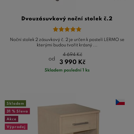
Dvouzásuvkový noční stolek č.2
Noční stolek 2 zásuvkový č. 2 je určen k postelí LERMO se
kterými budou tvořit krásný ...
4 694
Kč
od
3 990
Kč
Skladem poslední 1 ks
Skladem
31 %
Sleva
Akce
Výprodej