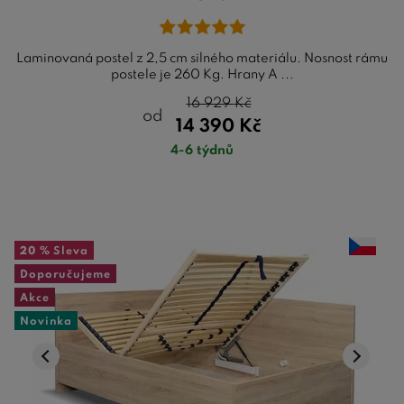
Laminovaná postel z 2,5 cm silného materiálu. Nosnost rámu
postele je 260 Kg. Hrany A ...
16 929
Kč
od
14 390
Kč
4-6 týdnů
20 %
Sleva
Doporučujeme
Akce
Novinka