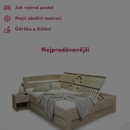
a dlouhou životností
.
Jak vybrat postel
Stolaři z Ostravské truhlárny jsou skutečnými mistry ve
Najít ideální matraci
svém oboru. Díky kvalitním materiálům a
modernímu
Údržba a čištění
technologickému zpracování
laminovaných desek i
všech komponentů, dosahují naprosto vynikající kvality.
Mezi hlavní produkci patří
Nejprodávanější
postele s úložným prostorem,
příslušenství,
šatní skříně
do ložnice a
komody či
prádelníky
. Nábytek výrobní řady INTENA Lamitech
vám bude spolehlivě sloužit dlouhá léta a dotvářet
pohodlí vašeho domova.