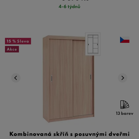
4-6 týdnů
15 %
Sleva
Akce
13 barev
Kombinovaná skříň s posuvnými dveřmi