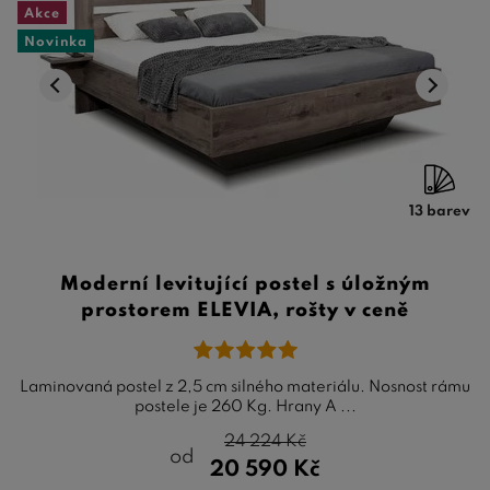
Akce
Novinka
13 barev
Moderní levitující postel s úložným
prostorem ELEVIA, rošty v ceně
Laminovaná postel z 2,5 cm silného materiálu. Nosnost rámu
postele je 260 Kg. Hrany A ...
24 224
Kč
od
20 590
Kč