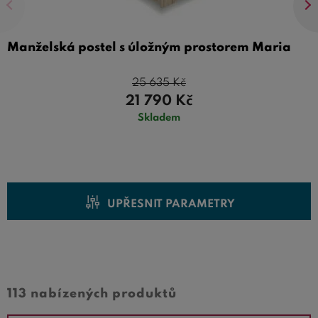
Manželská postel s úložným prostorem Maria
25 635
Kč
21 790
Kč
Skladem
UPŘESNIT PARAMETRY
Cena od
Cena do
113 nabízených produktů