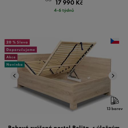
17 990
Kč
4-6 týdnů
20 %
Sleva
Doporučujeme
Akce
Novinka
13 barev
Rohová zvýšená postel Relita, s úložným