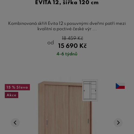
EVITA 12, šířka 120 cm
Kombinovaná skříň Evita 12 s posuvnými dveřmi patří mezi
kvalitní a poctivé české výr ...
18 459
Kč
od
15 690
Kč
4-6 týdnů
15 %
Sleva
Akce