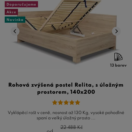
Doporučujeme
Akce
Novinka
13 barev
Rohová zvýšená postel Relita, s úložným
prostorem, 140x200
Vyklápěcí rošt v ceně, nosnost až 130 Kg, vysoké pohodlné
spaní a velký úložný prosto ...
22 488
Kč
od