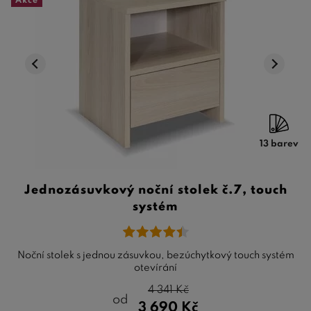
Akce
13 barev
Jednozásuvkový noční stolek č.7, touch
systém
Noční stolek s jednou zásuvkou, bezúchytkový touch systém
otevírání
4 341
Kč
od
3 690
Kč