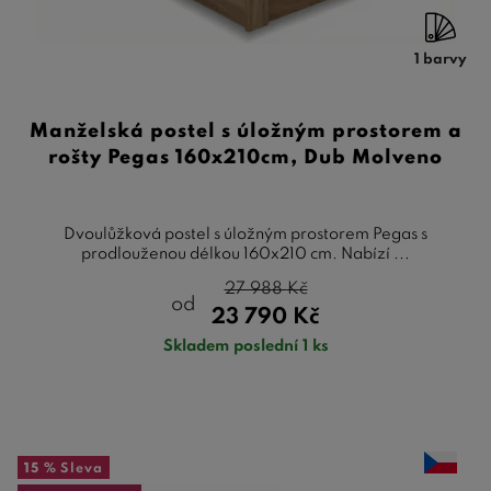
1 barvy
Manželská postel s úložným prostorem a
rošty Pegas 160x210cm, Dub Molveno
Dvoulůžková postel s úložným prostorem Pegas s
prodlouženou délkou 160x210 cm. Nabízí ...
27 988
Kč
od
23 790
Kč
Skladem poslední 1 ks
15 %
Sleva