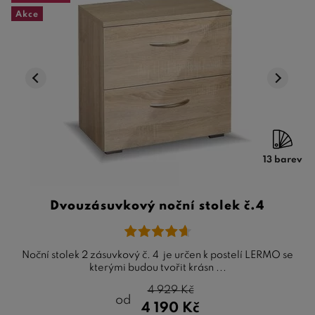
Akce
13 barev
Dvouzásuvkový noční stolek č.4
Noční stolek 2 zásuvkový č. 4 je určen k postelí LERMO se
kterými budou tvořit krásn ...
4 929
Kč
od
4 190
Kč