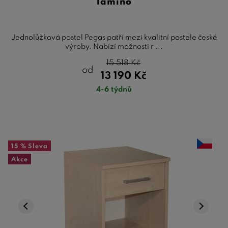
lamino
Jednolůžková postel Pegas patří mezi kvalitní postele české
výroby. Nabízí možnosti r ...
15 518
Kč
od
13 190
Kč
4-6 týdnů
15 %
Sleva
Akce