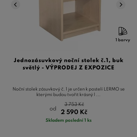
1 barvy
Jednozásuvkový noční stolek č.1, buk
světlý - VÝPRODEJ Z EXPOZICE
Noční stolek zásuvkový č. 1 je určen k postelí LERMO se
kterými budou tvořit krásný l ...
3 753
Kč
od
2 590
Kč
Skladem poslední 1 ks