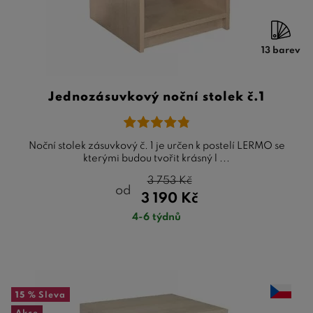
13 barev
Jednozásuvkový noční stolek č.1
Noční stolek zásuvkový č. 1 je určen k postelí LERMO se
kterými budou tvořit krásný l ...
3 753
Kč
od
3 190
Kč
4-6 týdnů
15 %
Sleva