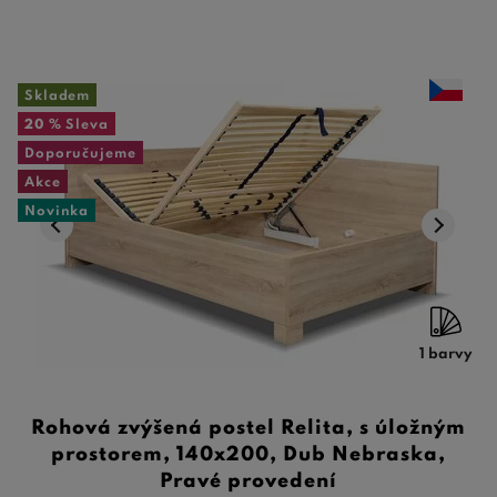
Skladem
20 %
Sleva
Doporučujeme
Akce
Novinka
1 barvy
Rohová zvýšená postel Relita, s úložným
prostorem, 140x200, Dub Nebraska,
Pravé provedení