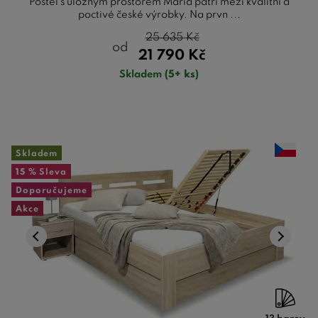
Postel s úložným prostorem Maria patří mezi kvalitní a
poctivé české výrobky. Na prvn ...
25 635
Kč
od
21 790
Kč
Skladem
(5+ ks)
Skladem
15 %
Sleva
Doporučujeme
Akce