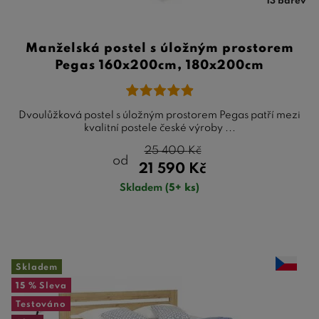
13 barev
Manželská postel s úložným prostorem
Pegas 160x200cm, 180x200cm
Dvoulůžková postel s úložným prostorem Pegas patří mezi
kvalitní postele české výroby ...
25 400
Kč
od
21 590
Kč
Skladem
(5+ ks)
Skladem
15 %
Sleva
Testováno