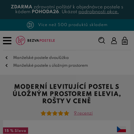
ZDARMA
zdravotní polštář k objednávce postele s
kódem
POHODA26
. Ukázat
podrobnosti akce.
Více než 500 produktů skladem
Napište,
co
hledáte...
Manželské postele dvoulůžka
Manželské postele s úložným prostorem
MODERNÍ LEVITUJÍCÍ POSTEL S
ÚLOŽNÝM PROSTOREM ELEVIA,
ROŠTY V CENĚ
9 recenzí
15 %
Sleva