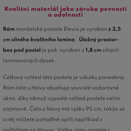
Kvalitní materiál jako záruka pevnosti
a odolnosti
Rám
manželské postele Elevia je vyroben
z 2,5
cm silného kvalitního lamina
.
Úložný prostor-
box pod postel
je pak vyroben z
1,8 cm
silných
laminovaných desek.
Celkový vzhled této postele je vskutku povedený.
Rám čela u hlavy obsahuje souvislé vodorovné
okno, díky němuž vypadá vzhled postele velmi
zajímavě. Čelo u hlavy má výšku 95 cm, takže se
o něj můžete pohodlně opřít například s
polštářem za hlavou. Výška rámu postele (