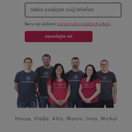
telefon
Ochrana
Beru na vědomí
zpracování osobních údajů
.
formuláře
zavolejte mi
Honza, Vláďa, Alča, Martin, Irma, Michal