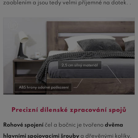
zaoblením a jsou tedy velmi příjemné na dotek. .
Precizní dílenské zpracování spojů
Rohové spojení
čel a bočnic je tvořeno
dvěma
hlavními spojovacími šrouby
a dřevěnými kolíky.