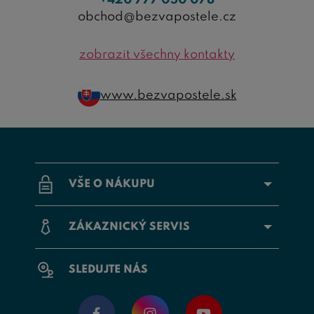
obchod@bezvapostele.cz
zobrazit všechny kontakty
www.bezvapostele.sk
VŠE O NÁKUPU
ZÁKAZNICKÝ SERVIS
SLEDUJTE NÁS