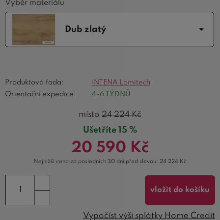
Výběr materiálu
Dub zlatý
Produktová řada:
INTENA Lamitech
Orientační expedice:
4-6 TÝDNŮ
místo
24 224
Kč
Ušetříte 15 %
20 590
Kč
Nejnižší cena za posledních 30 dní před slevou:
24 224
Kč
vložit do košíku
Vypočíst výši splátky Home Credit