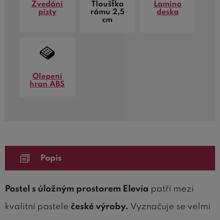
Zvedání
Tloušťka
Lamino
písty
rámu 2,5
deska
cm
Olepení
hran ABS
Popis
Postel s úložným prostorem Elevia
patří mezi
kvalitní postele
české výroby.
Vyznačuje se velmi