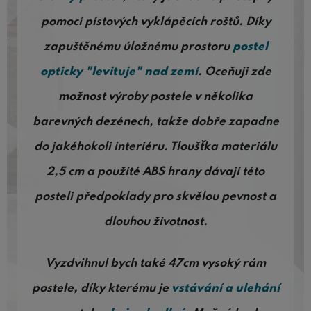
pomocí pístových vyklápěcích roštů. Díky
zapuštěnému úložnému prostoru
postel
opticky "levituje" nad zemí
. Oceňuji zde
možnost výroby postele v několika
barevných dezénech, takže dobře zapadne
do jakéhokoli interiéru. Tloušťka materiálu
2,5 cm a použité ABS hrany dávají této
posteli předpoklady pro skvělou pevnost a
dlouhou životnost.
Vyzdvihnul bych také 47cm vysoký rám
postele, díky kterému je
vstávání a ulehání