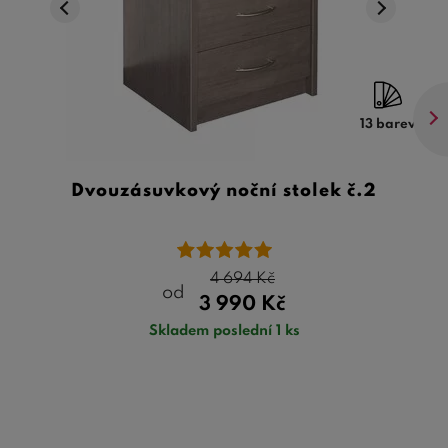
13 barev
Dvouzásuvkový noční stolek č.2
4 694
Kč
od
3 990
Kč
Skladem poslední 1 ks