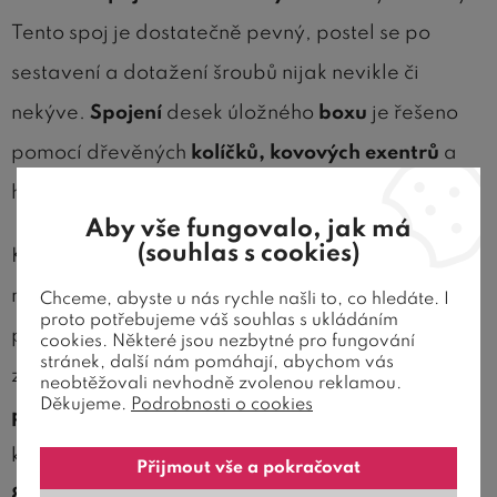
Tento spoj je dostatečně pevný, postel se po
sestavení a dotažení šroubů nijak nevikle či
nekýve.
Spojení
desek úložného
boxu
je řešeno
pomocí dřevěných
kolíčků, kovových exentrů
a
hákového spojovacího kování.
Aby vše fungovalo, jak má
(souhlas s cookies)
K podepření roštů slouží
hlavní nosné lišty
. Tento
model postele neumožňuje výškově nastavovat
Chceme, abyste u nás rychle našli to, co hledáte. I
proto potřebujeme váš souhlas s ukládáním
polohu roštů - mají tedy vždy pevnou pozici (
cookies. Některé jsou nezbytné pro fungování
stránek, další nám pomáhají, abychom vás
zapuštění matrace je cca 8 cm ). K celkové
neobtěžovali nevhodně zvolenou reklamou.
Děkujeme.
Podrobnosti o cookies
pevnosti konstrukce
přispívá také
nožní výztuha
,
která pevně podepírá
dva výklopné rošty
Přijmout vše a pokračovat
80x200 nebo 90x200 cm
(dle ložné plochy),