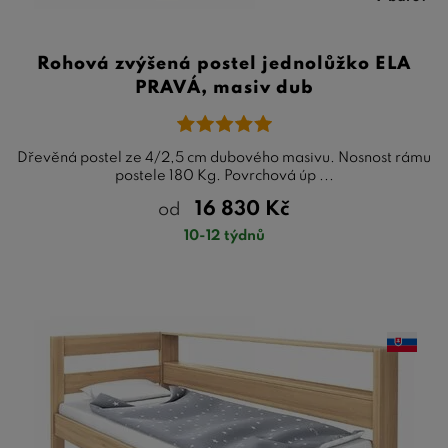
Rohová zvýšená postel jednolůžko ELA
PRAVÁ, masiv dub
Dřevěná postel ze 4/2,5 cm dubového masivu. Nosnost rámu
postele 180 Kg. Povrchová úp ...
16 830
Kč
od
10-12 týdnů