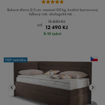
Bukové dřevo 2/3 cm, nosnost 130 kg, kvalitní borovicový
laťkový rošt, ekologické lak ...
15 830
Kč
od
12 490
Kč
8-10 týdnů
TOP nabídka