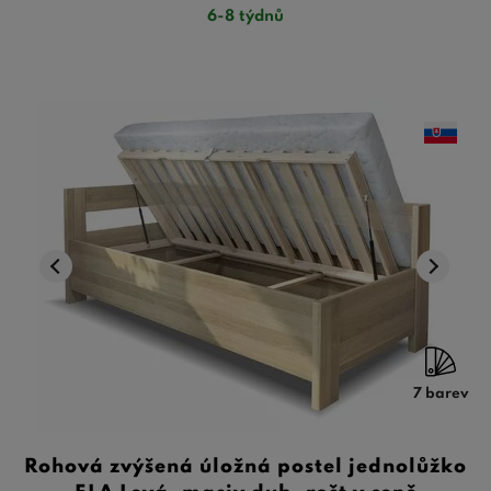
6-8 týdnů
7 barev
Rohová zvýšená úložná postel jednolůžko