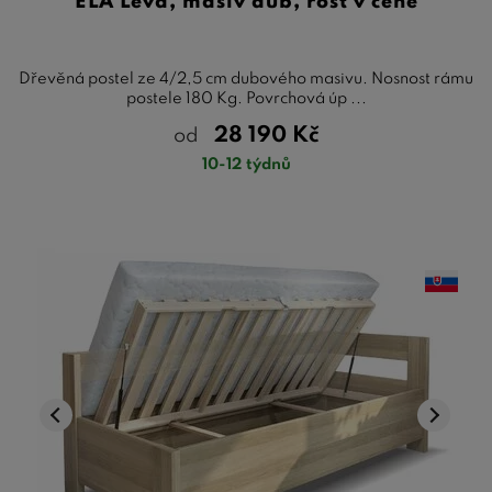
ELA Levá, masiv dub, rošt v ceně
Dřevěná postel ze 4/2,5 cm dubového masivu. Nosnost rámu
postele 180 Kg. Povrchová úp ...
28 190
Kč
od
10-12 týdnů