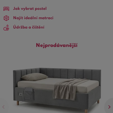
hostinské pokoje nebo pro ty, kteří chtějí maximálně
Jak vybrat postel
využít prostor v menších místnostech.
Najít ideální matraci
Proč si vybrat jednolůžko 100x200?
Údržba a čištění
Úspora prostoru:
Perfektní rozměr pro jednu
osobu, aniž by zabíralo příliš mnoho místa.
Nejprodávanější
Univerzálnost:
Snadno se hodí do různých
designových schémat, od moderních po
klasické.
Pohodlí:
Navrženo s důrazem na optimální
podporu těla a pohodlný spánek.
Naše
jednolůžka 100x200
jsou vyrobena z kvalitních
materiálů, zajišťujících dlouhou životnost a odolnost.
Kromě toho nabízíme široký výběr stylů – od
minimalistických po luxusní, aby vyhovovaly každému