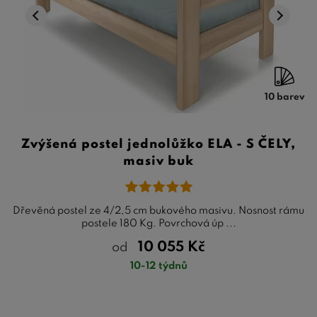
10 barev
Zvýšená postel jednolůžko ELA - S ČELY,
masiv buk
Dřevěná postel ze 4/2,5 cm bukového masivu. Nosnost rámu
postele 180 Kg. Povrchová úp ...
10 055
Kč
od
10-12 týdnů