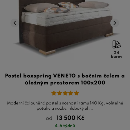
24
barev
Postel boxspring VENETO s bočním čelem a
úložným prostorem 100x200
Moderní čalouněná postel s nosností rámu 140 Kg, volitelné
potahy a nožky, hluboký úl ...
13 500
Kč
od
4-6 týdnů