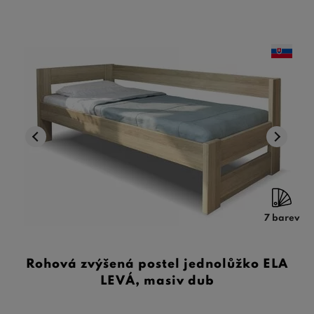
7 barev
Rohová zvýšená postel jednolůžko ELA
LEVÁ, masiv dub