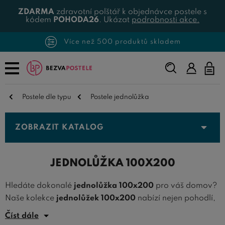
ZDARMA
zdravotní polštář k objednávce postele s
kódem
POHODA26
. Ukázat
podrobnosti akce.
Více než 500 produktů skladem
Napište,
co
hledáte...
Postele dle typu
Postele jednolůžka
ZOBRAZIT KATALOG
JEDNOLŮŽKA 100X200
Hledáte dokonalé
jednolůžka 100x200
pro váš domov?
Naše kolekce
jednolůžek 100x200
nabízí nejen pohodlí,
ale také skvělý design, který se hodí do každého interiéru.
Číst dále
Jednolůžka 100x200
jsou ideální volbou pro jednotlivce,