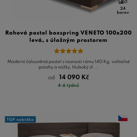
24
barev
Rohová postel boxspring VENETO 100x200
levá, s úložným prostorem
Moderní čalouněná postel s nosností rámu 140 Kg, volitelné
potahy a nožky, hluboký úl ...
14 090
Kč
od
4-6 týdnů
TOP nabídka