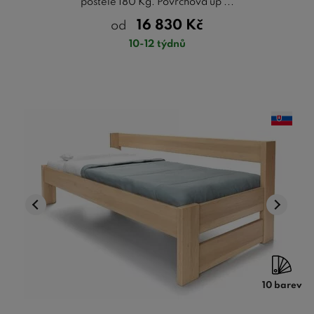
postele 180 Kg. Povrchová úp ...
16 830
Kč
od
10-12 týdnů
10 barev