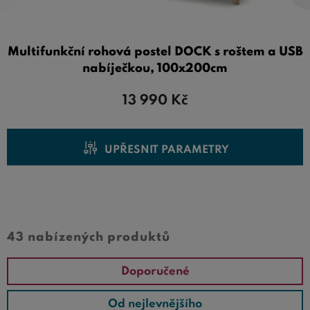
vkusu a potřebě.
Investujte do kvalitního
jednolůžka 100x200
a užijte si
Multifunkční rohová postel DOCK s roštem a USB
pohodlný a regenerační spánek každou noc. Prohlédněte
nabíječkou, 100x200cm
si naši širokou nabídku a najděte tu pravou postel, která
bude splňovat všechny vaše požadavky na kvalitu a
13 990
Kč
komfort.
UPŘESNIT PARAMETRY
Cena od
Cena do
43 nabízených produktů
Doporučené
Od nejlevnějšího