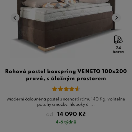
24
barev
Rohová postel boxspring VENETO 100x200
pravá, s úložným prostorem
Moderní čalouněná postel s nosností rámu 140 Kg, volitelné
potahy a nožky, hluboký úl ...
14 090
Kč
od
4-6 týdnů