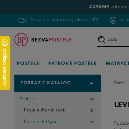
ZDARMA
zdravotn
Postele a matrace vyrobeny v ČR
Víc
Napište,
co
hledáte...
POSTELE
PATROVÉ POSTELE
MATRAC
ZOBRAZIT KATALOG
Úvod
Postele
LEV
Postele dle velikosti
Postele dle typu
Potřeb