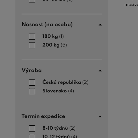
masiv
Nosnost (na osobu)
180 kg
(1)
200 kg
(5)
Výroba
Česká republika
(2)
Slovensko
(4)
Termín expedice
8-10 týdnů
(2)
10-12 týdnů
(4)