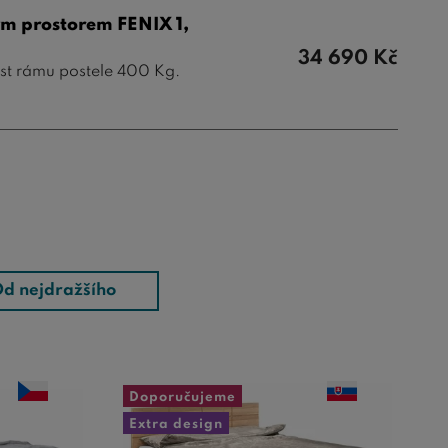
ým prostorem FENIX 1,
34 690
Kč
st rámu postele 400 Kg.
d nejdražšího
Doporučujeme
Extra design