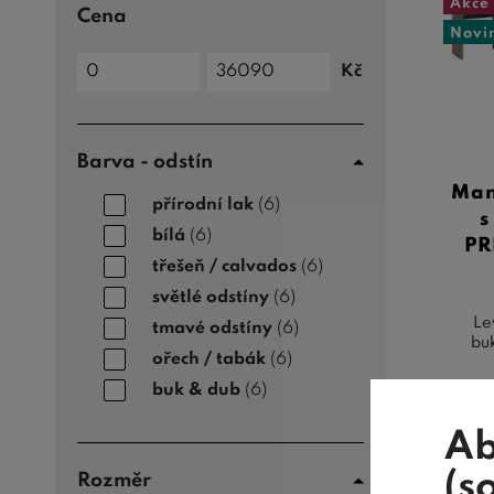
Akce
Cena
Novi
Cena
Kč
do
Cena
od
Barva - odstín
Man
přírodní lak
(6)
s
bílá
(6)
PR
třešeň / calvados
(6)
světlé odstíny
(6)
Le
tmavé odstíny
(6)
bu
ořech / tabák
(6)
buk & dub
(6)
Ab
(s
Rozměr