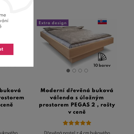
eme
vání
Extra design
ě
at
10 barev
10 barev
 buková
Moderní dřevěná buková
prostorem
válenda s úložným
 ceně
prostorem PEGAS 2 , rošty
v ceně
 bukového
Dřevěná postel z 4 cm bukového