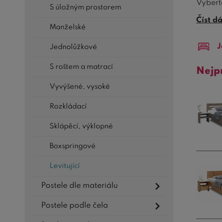
Vyberte
S úložným prostorem
Číst d
Levituj
Manželské
nejnově
J
Jednolůžkové
příjem
S roštem a matrací
Navíc 
Nejp
ložnici
Vyvýšené, vysoké
věcí, k
Rozkládací
Objedn
harmo
Sklápěcí, výklopné
pravou 
Boxspringové
Levitující
Postele dle materiálu
Postele podle čela