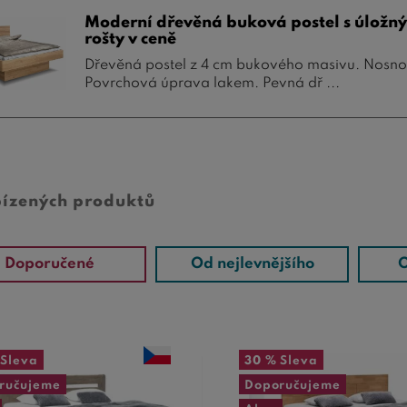
Moderní dřevěná buková postel s úložn
rošty v ceně
Dřevěná postel z 4 cm bukového masivu. Nosno
Povrchová úprava lakem. Pevná dř ...
bízených produktů
Doporučené
Od nejlevnějšího
O
Sleva
30 %
Sleva
ručujeme
Doporučujeme