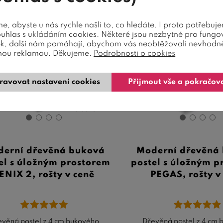
, abyste u nás rychle našli to, co hledáte. I proto potřebuj
ouhlas s ukládáním cookies. Některé jsou nezbytné pro fungo
 design
Extra design
ek, další nám pomáhají, abychom vás neobtěžovali nevhodn
nou reklamou. Děkujeme.
Podrobnosti o cookies
ravovat nastavení cookies
Přijmout vše a pokračov
10 barev
erní dřevěná buková
Moderní dřevěná
el s úložným prostorem
postel s úložným 
ENIX 2, rošty v ceně
PEGAS, rošty v
věná postel z 4 cm bukového
Dřevěná postel z 4 cm