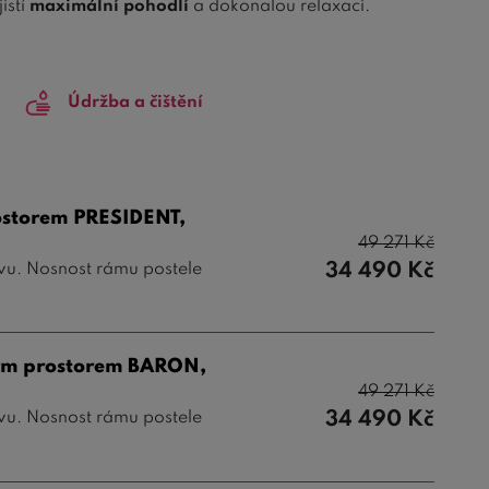
istí
maximální pohodlí
a dokonalou relaxaci.
é jim dodává
eleganci
a
trvanlivost
. Využíváme
se lehce vznášet
. To zaručuje unikátní zážitek a
Údržba a čištění
ložným prostorem
, který vám pomůže udržet vaši
 dostatek místa pro uložení přikrývek, polštářů a dalších
ostorem PRESIDENT,
49 271
Kč
 si
nebeský spánek
každou noc. Užijte si pocit
klidu
,
34 490
Kč
ivu. Nosnost rámu postele
podívat na naši širokou nabídku a vyberte si tu
ným prostorem BARON,
49 271
Kč
34 490
Kč
ivu. Nosnost rámu postele