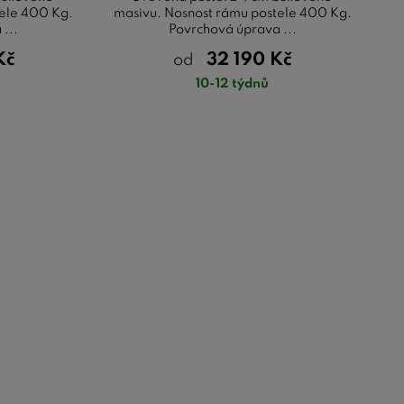
tele 400 Kg.
masivu. Nosnost rámu postele 400 Kg.
...
Povrchová úprava ...
Kč
32 190
Kč
od
10-12 týdnů