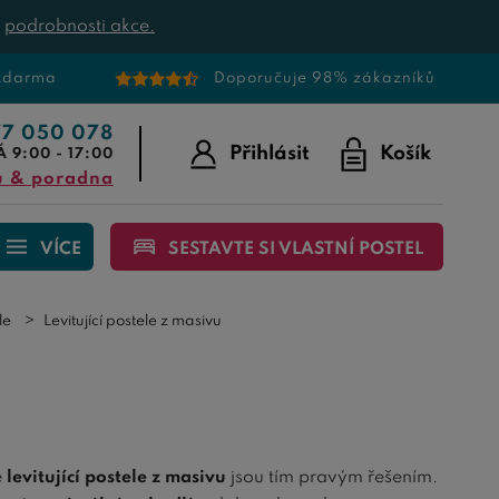
t
podrobnosti akce.
 zdarma
Doporučuje 98% zákazníků
77 050 078
Přihlásit
Košík
Á 9:00 - 17:00
u & poradna
VÍCE
SESTAVTE SI VLASTNÍ POSTEL
le
Levitující postele z masivu
é
levitující postele z masivu
jsou tím pravým řešením.