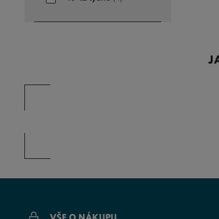
J
VŠE O NÁKUPU