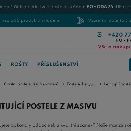
í polštář k objednávce postele s kódem
POHODA26
. Ukáza
e než 500 produktů skladem
Vzorníky materiálů
+420 7
PO - P
Vše o nákup
E
ROŠTY
PŘÍSLUŠENSTVÍ
Kvalitní postele všech rozměrů
Postele dle typu
Levitující poste
ITUJÍCÍ POSTELE Z MASIVU
ujete dokonalý odpočinek a kvalitní spánek? Naše manželsk