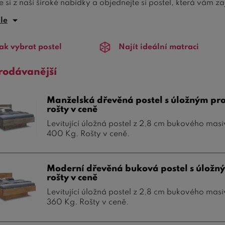
 si z naší široké nabídky a objednejte si postel, která vám zaj
ále
ící postele z masivu
jsou vyrobeny z
kvalitního dřeva
, kter
jší technologie, které umožňují posteli téměř
nepozorovaně 
ak vybrat postel
Najít ideální matraci
ný spánek, který vás obklopí pocitem
lehkosti
a
klidu
.
naše
levitující postele z masivu
jsou vybaveny praktickým
ú
rodávanější
čistou
a
upravenou
. Díky tomu získáte nejen
pohodlí
, ale i
teré potřebujete mít po ruce.
Manželská dřevěná postel s úložným pr
rošty v ceně
ejte si jednu z našich
levitujících postelí z masivu
a dopřejte
Levitující úložná postel z 2,8 cm bukového mas
nie
a
lehkosti
, který vám naše postele poskytnou. Přijďte se 
400 Kg. Rošty v ceně.
postel pro váš interiér.
Moderní dřevěná buková postel s úlož
rošty v ceně
Levitující úložná postel z 2,8 cm bukového mas
360 Kg. Rošty v ceně.