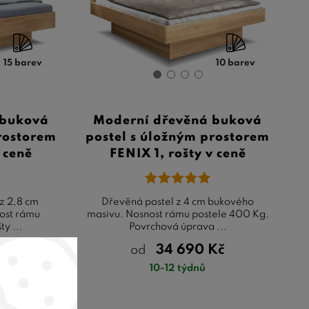
15 barev
10 barev
 buková
Moderní dřevěná buková
prostorem
postel s úložným prostorem
 ceně
FENIX 1, rošty v ceně
 z 2,8 cm
Dřevěná postel z 4 cm bukového
ost rámu
masivu. Nosnost rámu postele 400 Kg.
y ...
Povrchová úprava ...
č
34 690
Kč
od
Kč
10-12 týdnů