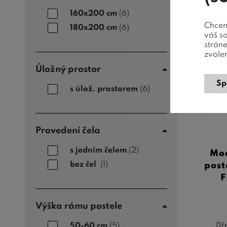
160x200 cm
(6)
Chceme
180x200 cm
(6)
váš s
Extra
strán
zvole
Úložný prostor
Sp
s úlož. prostorem
(6)
Provedení čela
s jedním čelem
(2)
Mod
bez čel
(1)
post
F
Výška rámu postele
50-60 cm
(5)
Dře