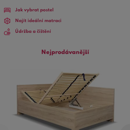
140x200
jsou ideální volbou pro každého, kdo si cení
Jak vybrat postel
pohodlí a kvality za dostupnou cenu. S tímto rozměrem
postele si užijete dostatek prostoru na zaručení
Najít ideální matraci
příjemného odpočinku a výborného spánku.
Údržba a čištění
Proč zvolit právě postel v rozměru 140x200?
Tento
rozměr je ideální volbou pro jednotlivce, páry nebo i pro
děti. Poskytuje dostatek prostoru k pohodlnému spánku
Nejprodávanější
bez omezení pohybu. Díky své univerzálnosti se hodí do
různých typů ložnicových prostor a zařízení.
Důležité informace o postelích z lamina 140x200:
Kvalitní materiál:
Naše postele jsou vyrobeny z
odolného lamina, které zajišťuje pevnost a dlouhou
životnost.
Designová variabilita:
Nabízíme široký výběr
designů a barev, aby si každý zákazník mohl vybrat