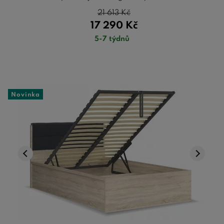
21 613
Kč
17 290
Kč
5-7 týdnů
Novinka