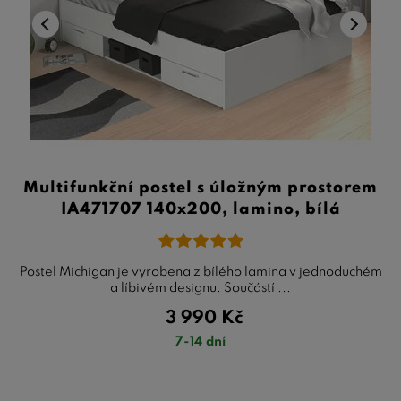
Multifunkční postel s úložným prostorem
IA471707 140x200, lamino, bílá
Postel Michigan je vyrobena z bílého lamina v jednoduchém
a líbivém designu. Součástí ...
3 990
Kč
7-14 dní