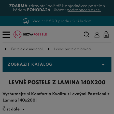
ZDARMA
zdravotní polštář k objednávce postele s
kódem
POHODA26
. Ukázat
podrobnosti akce.
Více než 500 produktů skladem
Napište,
co
hledáte...
Postele dle materiálu
Levné postele z lamina
ZOBRAZIT KATALOG
LEVNÉ POSTELE Z LAMINA 140X200
Vychutnejte si Komfort a Kvalitu s Levnými Postelemi z
Lamina 140x200!
Číst dále
Hledáte dokonalý spánek?
Levné postele z lamina