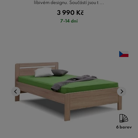
líbivém designu. Součástí jsou t ...
3 990
Kč
7-14 dní
6 barev