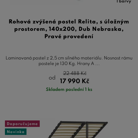
1 barvy
Rohová zvýšená postel Relita, s úložným
prostorem, 140x200, Dub Nebraska,
Pravé provedení
Laminovaná postel z 2,5 cm silného materiálu. Nosnost rámu
postele je 130 Kg. Hrany A ...
22 488
Kč
od
17 990
Kč
Skladem poslední 1 ks
Doporučujeme
Novinka