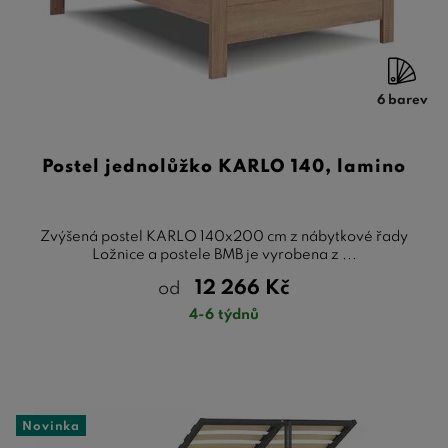
6 barev
Postel jednolůžko KARLO 140, lamino
Zvýšená postel KARLO 140x200 cm z nábytkové řady
Ložnice a postele BMB je vyrobena z ...
12 266
Kč
od
4-6 týdnů
Novinka