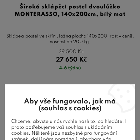
Široká sklápěcí postel dvoulůžko
MONTERASSO, 140x200cm, bílý mat
Sklápěcí postel ve skříni, ložná plocha 140x200, rošt v ceně,
nosnost do 200 kg.
39 500
Kč
27 650
Kč
4-6 týdnů
Aby vše fungovalo, jak má
Doporučujeme
(souhlas s cookies)
Chceme, abyste u nás rychle našli to, co hledáte. I
proto potřebujeme váš souhlas s ukládáním
cookies. Některé jsou nezbytné pro fungování
stránek, další nám pomáhají, abychom vás