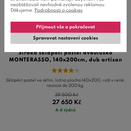
neobtěžovali nevhodně zvolenou reklamou.
Děkujeme.
Podrobnosti o cookies
Přijmout vše a pokračovat
Spravovat nastavení cookies
Široká sklápěcí postel dvoulůžko
MONTERASSO, 140x200cm, dub artisan
Sklápěcí postel ve skříni, ložná plocha 140x200, rošt v ceně,
nosnost do 200 kg.
39 500
Kč
27 650
Kč
4-6 týdnů