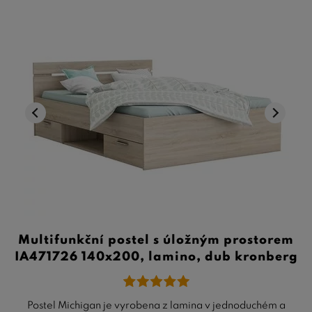
Multifunkční postel s úložným prostorem
IA471726 140x200, lamino, dub kronberg
Postel Michigan je vyrobena z lamina v jednoduchém a