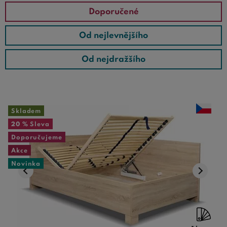
Doporučené
Od nejlevnějšího
Od nejdražšího
Skladem
20 %
Sleva
Doporučujeme
Akce
Novinka