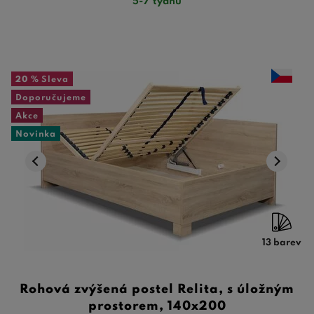
5-7 týdnů
20 %
Sleva
Doporučujeme
Akce
Novinka
13 barev
Rohová zvýšená postel Relita, s úložným
prostorem, 140x200