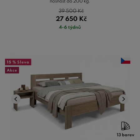
nosnost do 200 kg.
39 500
Kč
27 650
Kč
4-6 týdnů
15 %
Sleva
Akce
13 barev