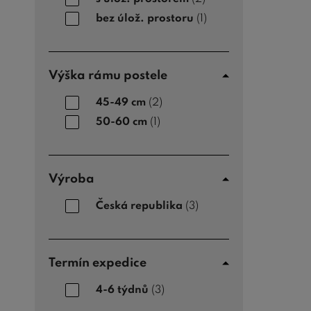
bez úlož. prostoru
(1)
Výška rámu postele
45-49 cm
(2)
50-60 cm
(1)
Výroba
Česká republika
(3)
Termín expedice
4-6 týdnů
(3)