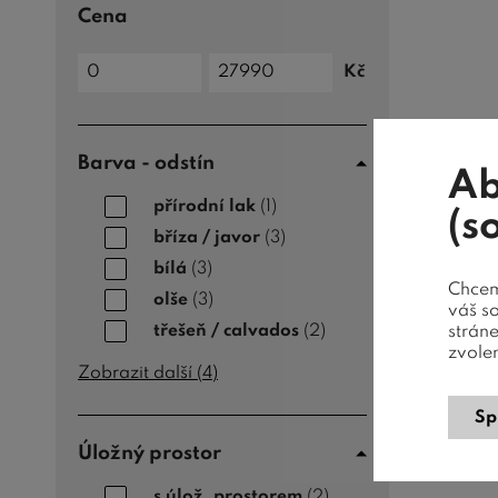
Cena
Cena
Kč
do
Cena
od
Barva - odstín
Ab
přírodní lak
(1)
(s
bříza / javor
(3)
bílá
(3)
Chceme
olše
(3)
váš s
třešeň / calvados
(2)
strán
zvole
Zobrazit další (
4
)
Sp
Úložný prostor
s úlož. prostorem
(2)