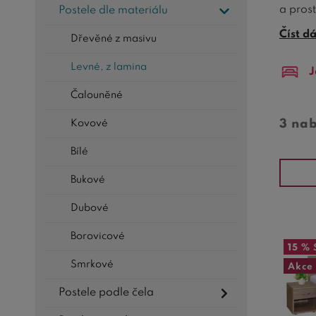
a pros
Postele dle materiálu
Číst d
Levné 
Dřevěné z masivu
kompro
Levné, z lamina
J
velikos
Čalouněné
Vyrobe
Lamino
3 na
Kovové
jako no
Bílé
Cena
j
Bukové
peníze
které k
Dubové
Díky ši
Borovicové
už pre
15 %
Smrkové
pravé 
Akce
Postele podle čela
Závěr
hodnoty