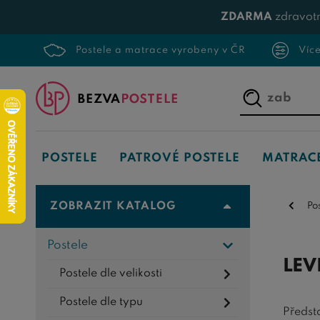
ZDARMA
zdravotn
Postele a matrace vyrobeny v ČR
Víc
Napište,
co
hledáte...
POSTELE
PATROVÉ POSTELE
MATRAC
ZOBRAZIT KATALOG
Po
Postele
LEV
Postele dle velikosti
Postele dle typu
Předst