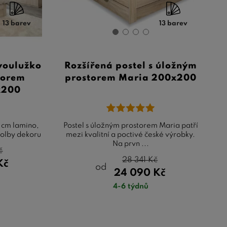
13 barev
13 barev
dvoulužko
Rozšířená postel s úložným
torem
prostorem Maria 200x200
x200
 cm lamino,
Postel s úložným prostorem Maria patří
olby dekoru
mezi kvalitní a poctivé české výrobky.
Na prvn ...
č
28 341
Kč
Kč
od
24 090
Kč
4-6 týdnů