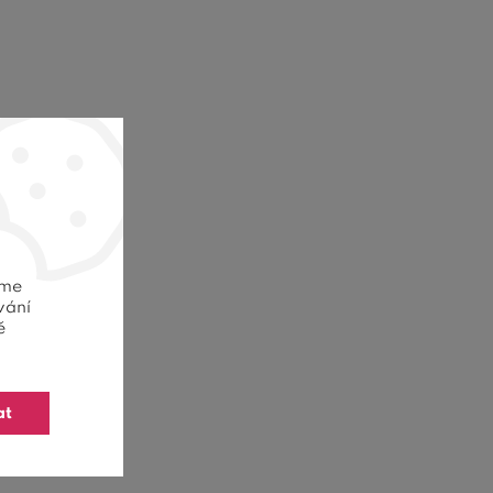
eme
vání
ě
at