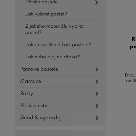
Dětské postele
si luxu
Jak vybrat postel?
Z jakého materiálu vybrat
postel?
R
Jakou zvolit velikost postele?
p
Lak nebo olej na dřevo?
Patrové postele
Dvoul
kvali
Matrace
Rošty
Příslušenství
Sklad & výprodej