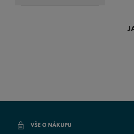
J
VŠE O NÁKUPU