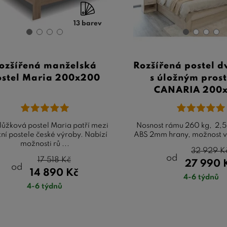
s prostorného spánku za neuvěřitelnou cenu již dnes.
13 barev
ozšířená manželská
Rozšířená postel 
ostel Maria 200x200
s úložným pros
CANARIA 200
ůžková postel Maria patří mezi
Nosnost rámu 260 kg, 2,5
tní postele české výroby. Nabízí
ABS 2mm hrany, možnost v
možnosti rů ...
32 929
K
od
17 518
Kč
27 990
od
14 890
Kč
4-6 týdnů
4-6 týdnů