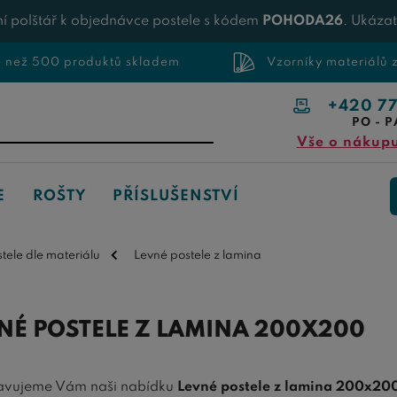
í polštář k objednávce postele s kódem
POHODA26
. Ukáza
e než 500 produktů skladem
Vzorníky materiálů
+420 7
PO - P
Vše o nákup
E
ROŠTY
PŘÍSLUŠENSTVÍ
stele dle materiálu
Levné postele z lamina
NÉ POSTELE Z LAMINA 200X200
avujeme Vám naši nabídku
Levné postele z lamina 200x20