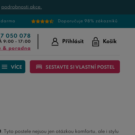
t
podrobnosti akce.
 zdarma
Doporučuje 98% zákazníků
77 050 078
Přihlásit
Košík
Á 9:00 - 17:00
u & poradna
VÍCE
SESTAVTE SI VLASTNÍ POSTEL
0
. Tyto postele nejsou jen otázkou komfortu, ale i stylu