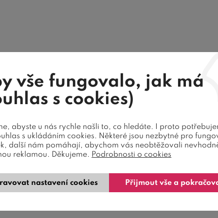
y vše fungovalo, jak má
ouhlas s cookies)
, abyste u nás rychle našli to, co hledáte. I proto potřebuj
ouhlas s ukládáním cookies. Některé jsou nezbytné pro fungo
ek, další nám pomáhají, abychom vás neobtěžovali nevhodn
nou reklamou. Děkujeme.
Podrobnosti o cookies
ravovat nastavení cookies
Přijmout vše a pokračov