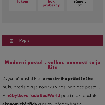
lakem
buk
rámu 3
průběžný
cm
Popis
Moderní postel s velkou pevností to je
Rita
Zvýšená postel Rita
z masivního průběžného
buku
představuje novinku v naší nabídce postelí.
V
nábytkové řadě BedWorld
patří mezi postele
ekonomické třídy
a osloví především ty