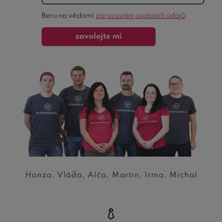
Ochrana
Beru na vědomí
zpracování osobních údajů
.
formuláře
zavolejte mi
Honza, Vláďa, Alča, Martin, Irma, Michal