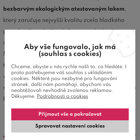
bezbarvým ekologickým atestovaným lakem
,
který zaručuje nejvyšší kvalitu zcela hladkého
povrchu. Kromě přírodního provedení je k
dispozici na výběr široká paleta odstínů moření.
Aby vše fungovalo, jak má
(souhlas s cookies)
Mezi
další odstíny
patří barevné provedení olše,
třešeň, ořech, wenge a bílá. Na obrázku je postel
Chceme, abyste u nás rychle našli to, co hledáte. I
proto potřebujeme váš souhlas s ukládáním
v přírodním odstínu. V případě zájmu vám
cookies. Některé jsou nezbytné pro fungování
stránek, další nám pomáhají, abychom vás
můžeme zdarma poštou zaslat vzorek vybraného
neobtěžovali nevhodně zvolenou reklamou.
Děkujeme.
Podrobnosti o cookies
barevného provedení – viz informace níže.
Přijmout vše a pokračovat
Snadná manipulace a montáž
Spravovat nastavení cookies
Jednolůžková postel z masivu
Rita je dodávána v