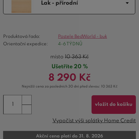
Lak - přírodní
Produktová řada:
Postele BedWorld - buk
Orientační expedice:
4-6 TÝDNŮ
místo
10 363
Kč
Ušetříte 20 %
8 290
Kč
Nejnižší cena za posledních 30 dní před slevou:
10 363
Kč
vložit do košíku
Vypočíst výši splátky Home Credit
Akční cena platí do 31. 8. 2026