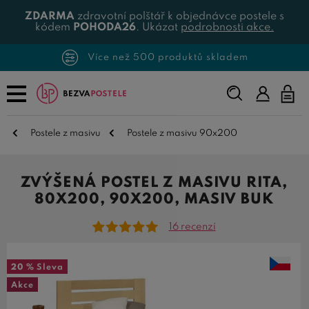
ZDARMA
zdravotní polštář k objednávce postele s
kódem
POHODA26
. Ukázat
podrobnosti akce.
Více než 500 produktů skladem
Napište,
co
hledáte...
Postele z masivu
Postele z masivu 90x200
ZVÝŠENÁ POSTEL Z MASIVU RITA,
80X200, 90X200, MASIV BUK
16 recenzí
20 %
Sleva
Akce