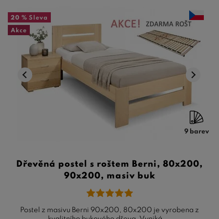
20 %
Sleva
Akce
9 barev
Dřevěná postel s roštem Berni, 80x200,
90x200, masiv buk
Postel z masivu Berni 90x200, 80x200 je vyrobena z
kvalitního bukového dřeva. Vyniká ...