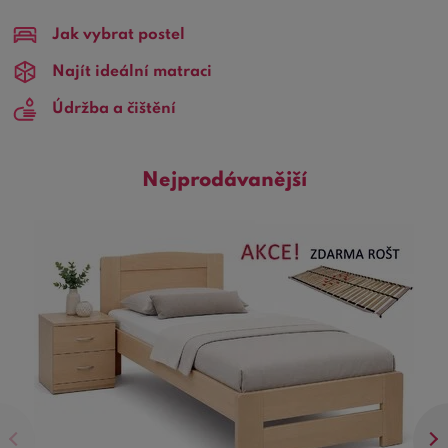
stylu a odolnosti.
Jak vybrat postel
Proč zvolit Dřevěné postele z masivu 90x200?
Tento
Najít ideální matraci
rozměr postele je perfektní pro mladé lidi, studenty nebo
Údržba a čištění
jako prostornější řešení pro dětský pokoj. Nabízí dostatek
místa pro pohodlný a nerušený spánek, zároveň je
dostatečně kompaktní, aby se vešel i do menších
Nejprodávanější
prostorů. Díky výběru masivního dřeva získáváte kvalitní
nábytek, který vydrží po mnoho let.
Hlavní přednosti:
Odolnost a dlouhověkost:
Masivní dřevo je
zárukou vysoké kvality a odolnosti.
Dřevěné
postele z masivu 90x200
jsou navrženy tak,
aby vydržely desetiletí.
Přírodní materiál:
Dřevo je přírodní a
ekologický materiál, jehož použití podporuje