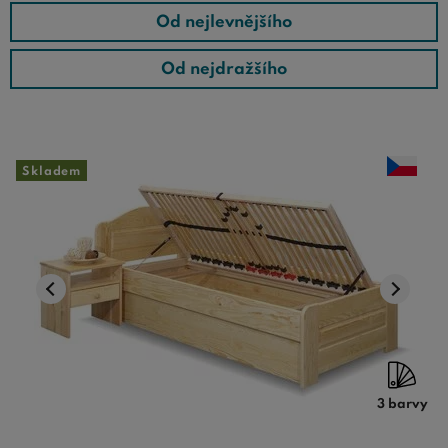
potřebám.
Dřevěné postele z masivu 90x200
jsou tedy
Od nejlevnějšího
ideální volbou pro každého, kdo hledá kvalitu, trvanlivost
a nekonečnou krásu přírodního dřeva.
Od nejdražšího
TIP:
V naší poradně se můžete dočíst o tom
z jakého
dřeva vybrat postel
. Dále pak informace o
údržbě
dřevěných postelí
nebo jak
smontovat dřevěnou postel
.
Skladem
Ke každému dřevěnému jednolůžku patří také kvalitní
rošt
a
zdravotní matrace
. Některé jednolůžka z masivu
mají již rošt součástí ceny. Pokud si s výběrem vhodného
roštu a matrace nebudete vědět rady, napište dotaz nebo
kontaktujte naši infolinku. Nabídka dřevěných jednolůžek
na BezvaPostele.cz je velká - určitě si vybere každý...
3 barvy