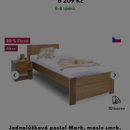
6 209
Kč
6-8 týdnů
20 %
Sleva
Akce
10 barev
Jednolůžková postel Mark, masiv smrk,