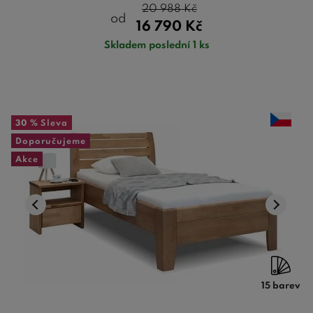
20 988
Kč
od
16 790
Kč
Skladem poslední 1 ks
30 %
Sleva
Doporučujeme
Akce
15 barev