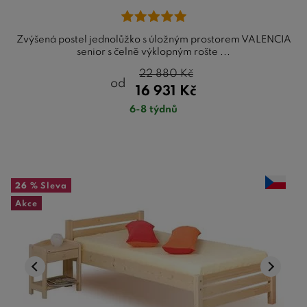
Zvýšená postel jednolůžko s úložným prostorem VALENCIA
senior s čelně výklopným rošte ...
22 880
Kč
od
16 931
Kč
6-8 týdnů
26 %
Sleva
Akce