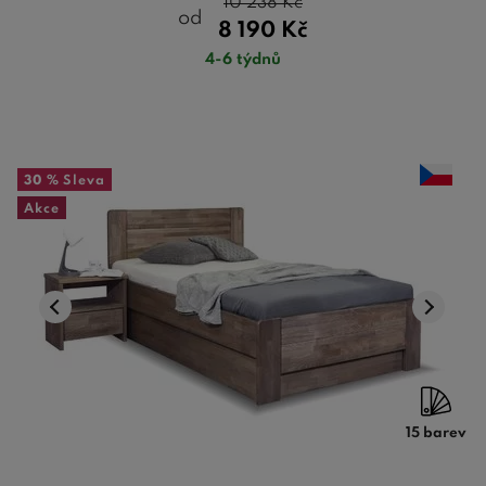
10 238
Kč
od
8 190
Kč
4-6 týdnů
30 %
Sleva
Akce
15 barev