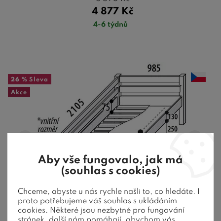
4 877
Kč
4-6 týdnů
26 %
Sleva
Akce
Aby vše fungovalo, jak má
(souhlas s cookies)
Chceme, abyste u nás rychle našli to, co hledáte. I
2 barvy
proto potřebujeme váš souhlas s ukládáním
cookies. Některé jsou nezbytné pro fungování
stránek, další nám pomáhají, abychom vás