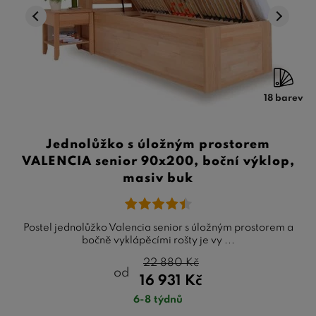
18 barev
Jednolůžko s úložným prostorem
VALENCIA senior 90x200, boční výklop,
masiv buk
Postel jednolůžko Valencia senior s úložným prostorem a
bočně vyklápěcími rošty je vy ...
22 880
Kč
od
16 931
Kč
6-8 týdnů