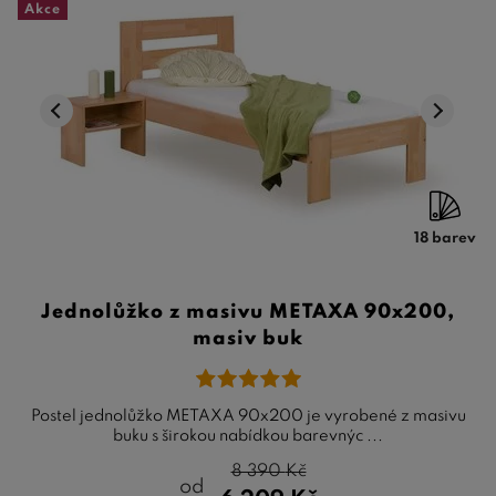
Akce
18 barev
Jednolůžko z masivu METAXA 90x200,
masiv buk
Postel jednolůžko METAXA 90x200 je vyrobené z masivu
buku s širokou nabídkou barevnýc ...
8 390
Kč
od