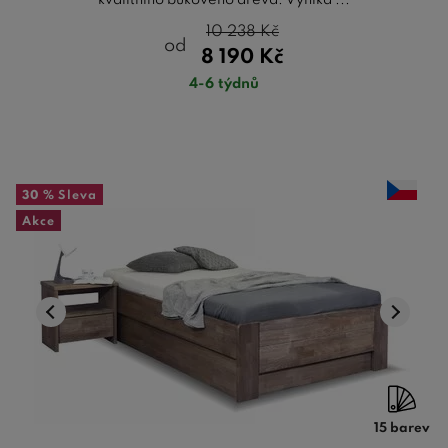
10 238
Kč
od
8 190
Kč
4-6 týdnů
30 %
Sleva
Akce
15 barev