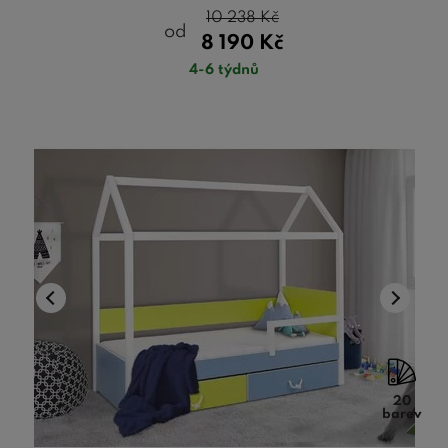
10 238
Kč
od
8 190
Kč
4-6 týdnů
20
barev