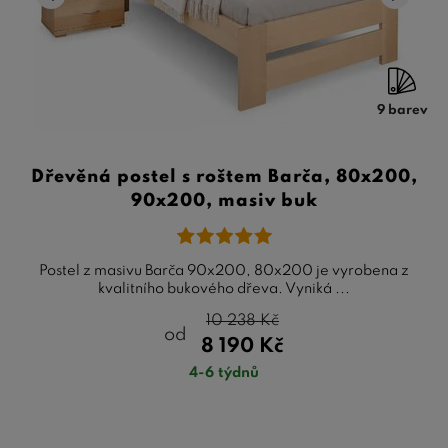
9 barev
Dřevěná postel s roštem Barča, 80x200,
90x200, masiv buk
Postel z masivu Barča 90x200, 80x200 je vyrobena z
kvalitního bukového dřeva. Vyniká ...
10 238
Kč
od
8 190
Kč
4-6 týdnů