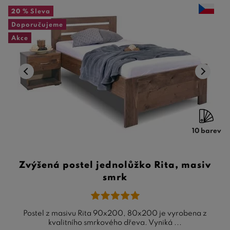
20 %
Sleva
Doporučujeme
Akce
10 barev
Zvýšená postel jednolůžko Rita, masiv
smrk
Postel z masivu Rita 90x200, 80x200 je vyrobena z
kvalitního smrkového dřeva. Vyniká ...