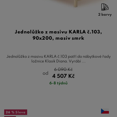
2 barvy
Jednolůžko z masivu KARLA č.103,
90x200, masiv smrk
Jednolůžko z masivu KARLA č.103 patří do nábytkové řady
ložnice Klasik Diana. Vyrábí ...
6 090
Kč
od
4 507
Kč
6-8 týdnů
26 %
Sleva