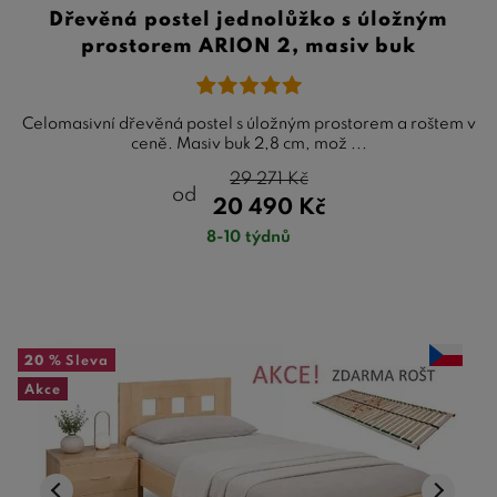
Dřevěná postel jednolůžko s úložným
prostorem ARION 2, masiv buk
Celomasivní dřevěná postel s úložným prostorem a roštem v
ceně. Masiv buk 2,8 cm, mož ...
29 271
Kč
od
20 490
Kč
8-10 týdnů
20 %
Sleva
Akce