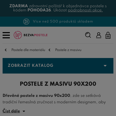
ZDARMA
zdravotní polštář k objednávce postele s
kódem
POHODA26
. Ukázat
podrobnosti akce.
Více než 500 produktů skladem
Napište,
co
hledáte...
Postele dle materiálu
Postele z masivu
ZOBRAZIT KATALOG
POSTELE Z MASIVU 90X200
Dřevěné postele z masivu 90x200
, zde se setkává
tradiční řemeslná zručnost s moderním designem, aby
poskytly ultimátní zážitek z odpočinku. Tyto postele jsou
Číst dále
ideální volbou pro jednotlivce hledající spojení pohodlí,