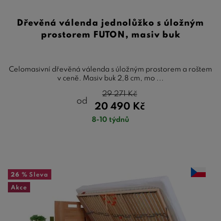
Dřevěná válenda jednolůžko s úložným
prostorem FUTON, masiv buk
Celomasivní dřevěná válenda s úložným prostorem a roštem
v ceně. Masiv buk 2,8 cm, mo ...
29 271
Kč
od
20 490
Kč
8-10 týdnů
26 %
Sleva
Akce