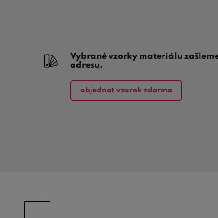
Vybrané vzorky materiálu zašlem
adresu.
objednat vzorek zdarma