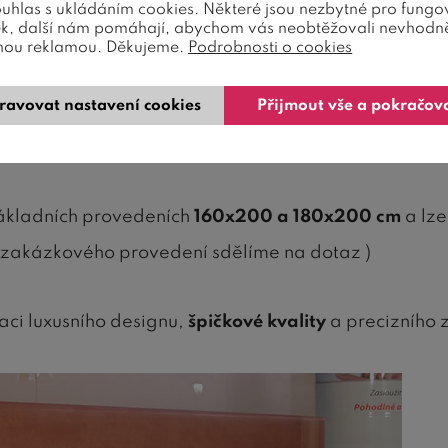
ouhlas s ukládáním cookies. Některé jsou nezbytné pro fungo
ek, další nám pomáhají, abychom vás neobtěžovali nevhodn
nou reklamou. Děkujeme.
Podrobnosti o cookies
em designu a pevnosti
ravovat nastavení cookies
Přijmout vše a pokračov
e moderní postel v naší nabídce a osloví především t
 dřeva v průběžném provedení
.
základních provedeních
160x200 a 180x200 cm
a lze 
u zakázkového provedení sdělíme na dotaz )
ci luxusního designu,
špičkové kvality
a precizního 