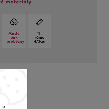
té materiály
Masiv
Tl.
buk
rámu
průběžný
4/3cm
dejci
eme