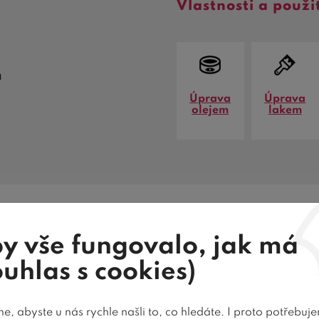
Vlastnosti a použi
a
Úprava
Úprava
olejem
lakem
y vše fungovalo, jak má
Cena dopravy
Recenze
Dotaz pro
ouhlas s cookies)
, abyste u nás rychle našli to, co hledáte. I proto potřebuj