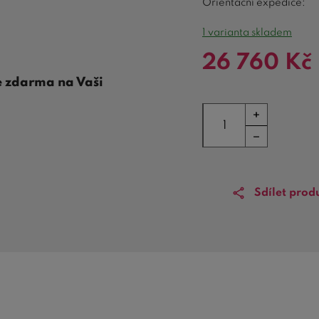
Orientační expedice:
1 varianta skladem
26 760
Kč
e zdarma na Vaši
Sdílet prod