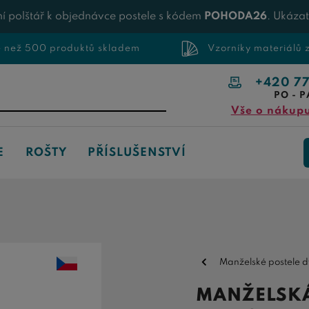
í polštář k objednávce postele s kódem
POHODA26
. Ukáza
e než 500 produktů skladem
Vzorníky materiálů
+420 7
PO - P
Vše o nákup
E
ROŠTY
PŘÍSLUŠENSTVÍ
Manželské postele 
MANŽELSKÁ