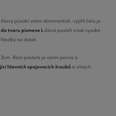
hlavy působí velmi dominantně, výplň čela je
do tvaru písmene L
dává posteli znak vysoké
 hladký na dotek.
u 3cm. Rám postele je velmi pevný a
jicí hlavních spojovacích šroubů
a silných