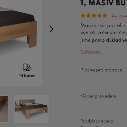
1, MASIV B
20 rece
Manželská postel 
vyniká krásným čele
jsme proto důkladně 
Celý popis
Plocha pro matrace
14 barev
Výběr provedení
Produktová řada: