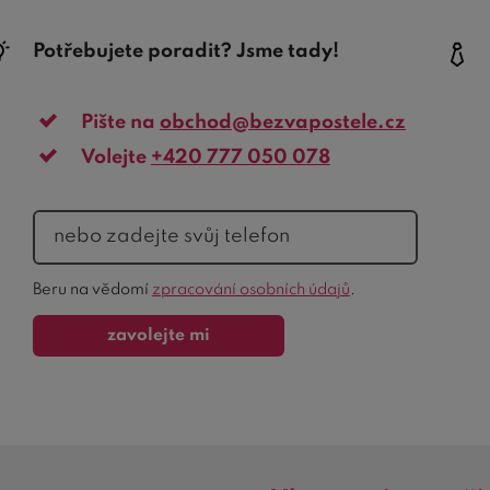
Potřebujete poradit? Jsme tady!
Pište na
obchod@bezvapostele.cz
Volejte
+420 777 050 078
telefon
Ochrana
Beru na vědomí
zpracování osobních údajů
.
formuláře
zavolejte mi