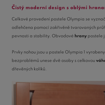
Čistý moderní design s oblými hran
Celkové provedení postele Olympia se vyznaču
odlehčena pomocí zakřivěně tvarovaných prů
pevnosti a stability. Obvodové
hrany
postele 
Prvky nohou jsou u postele Olympia 1 vyrobeny 
bezproblémů unese dvě osoby s celkovou
váho
dřevěných kolíků.