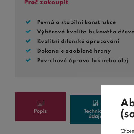
Proč zakoupit
Pevná a stabilní konstrukce
Výběrová kvalita bukového dřev
Kvalitní dílenské opracování
Dokonale zaoblené hrany
Povrchová úprava lak nebo olej
Ab
Popis
Technické
(s
údaje
Chceme