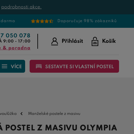
t
podrobnosti akce.
 zdarma
Doporučuje 98% zákazníků
77 050 078
Přihlásit
Košík
Á 9:00 - 17:00
u & poradna
VÍCE
SESTAVTE SI VLASTNÍ POSTEL
dvoulůžka
Manželské postele z masivu
 POSTEL Z MASIVU OLYMPIA