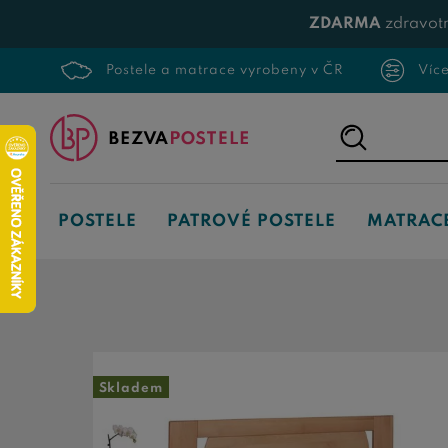
ZDARMA
zdravotn
Postele a matrace vyrobeny v ČR
Víc
Napište,
co
hledáte...
POSTELE
PATROVÉ POSTELE
MATRAC
Skladem