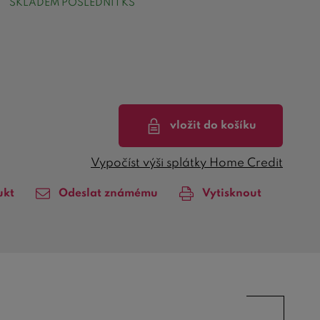
SKLADEM POSLEDNÍ 1 KS
vložit do košíku
Vypočíst výši splátky Home Credit
ukt
Odeslat známému
Vytisknout