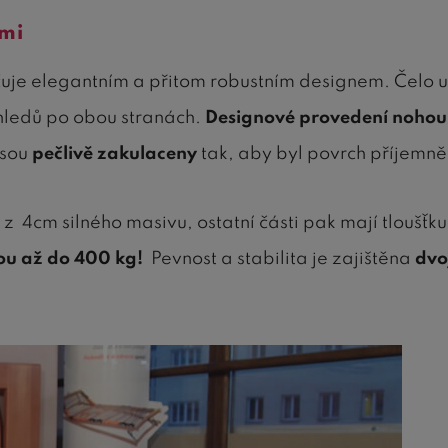
ami
je elegantním a přitom robustním designem. Čelo u 
hledů po obou stranách.
Designové provedení nohou 
jsou
pečlivě zakulaceny
tak, aby byl povrch příjemně
z 4cm silného masivu, ostatní části pak mají tloušťk
u až do 400 kg!
Pevnost a stabilita je zajištěna
dvo