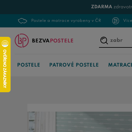
ZDARMA
zdravotn
Postele a matrace vyrobeny v ČR
Víc
Napište,
co
hledáte...
POSTELE
PATROVÉ POSTELE
MATRAC