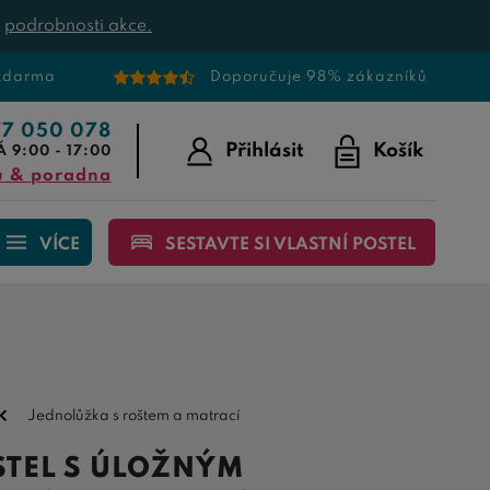
t
podrobnosti akce.
 zdarma
Doporučuje 98% zákazníků
77 050 078
Přihlásit
Košík
Á 9:00 - 17:00
u & poradna
VÍCE
SESTAVTE SI VLASTNÍ POSTEL
Jednolůžka s roštem a matrací
STEL S ÚLOŽNÝM