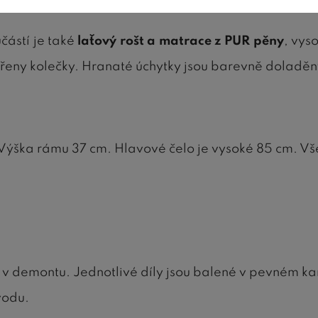
učástí je také
laťový rošt a matrace z PUR pěny
, vys
řeny kolečky. Hranaté úchytky jsou barevně doladěny
. Výška rámu 37 cm. Hlavové čelo je vysoké 85 cm. V
 v demontu. Jednotlivé díly jsou balené v pevném 
vodu.