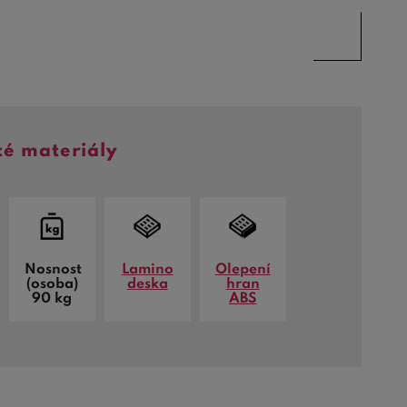
té materiály
Nosnost
Lamino
Olepení
(osoba)
deska
hran
90 kg
ABS