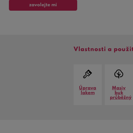
zavolejte mi
Vlastnosti a použi
Úprava
Masiv
lakem
buk
průběžný