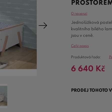
PROSTOREM
0 recenzí
Jednolůžková postel
kvalitního bílého la
jsou v ceně.
Celý popis
Produktová řada:
P
6 640
Kč
PRODEJ TOHOTO 