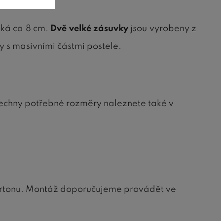
oká ca 8 cm.
Dvě velké zásuvky
jsou vyrobeny z
 s masivními částmi postele.
šechny potřebné rozměry naleznete také v
kartonu. Montáž doporučujeme provádět ve