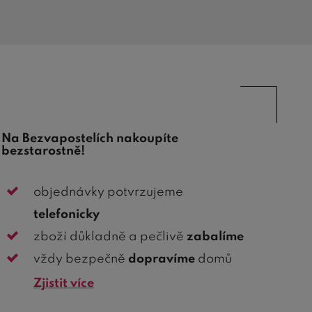
Na Bezvapostelích nakoupíte
bezstarostně!
objednávky potvrzujeme
telefonicky
zboží důkladně a pečlivě
zabalíme
vždy bezpečně
dopravíme
domů
Zjistit více