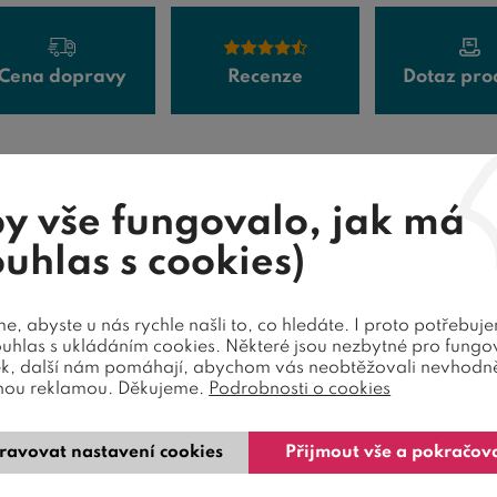
Cena dopravy
Recenze
Dotaz pro
a z kombinace kvalitního lamina a masivu buku. Sou
y vše fungovalo, jak má
ouhlas s cookies)
 barev
, abyste u nás rychle našli to, co hledáte. I proto potřebuj
ouhlas s ukládáním cookies. Některé jsou nezbytné pro fungo
álním designem.
Nohy postele, úchytky zásuvek a dek
ek, další nám pomáhají, abychom vás neobtěžovali nevhodn
nou reklamou. Děkujeme.
Podrobnosti o cookies
sou vyrobeny
z kvalitního bílého lamina
opatřen
řírodním provedení. Tato kombinace zaujme každé d
ravovat nastavení cookies
Přijmout vše a pokračov
hled.