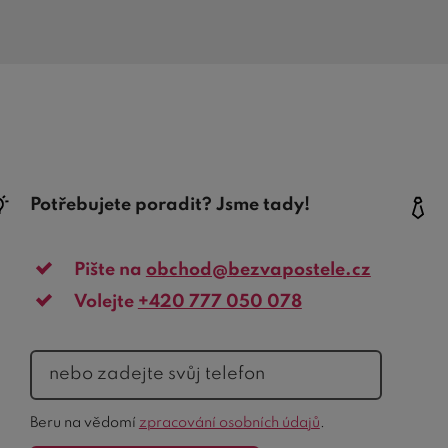
Potřebujete poradit? Jsme tady!
Pište na
obchod@bezvapostele.cz
Volejte
+420 777 050 078
telefon
Ochrana
Beru na vědomí
zpracování osobních údajů
.
formuláře