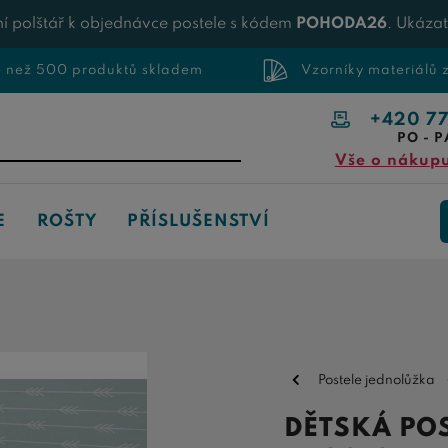
í polštář k objednávce postele s kódem
POHODA26
. Ukáza
e než 500 produktů skladem
Vzorníky materiálů
+420 7
PO - P
Vše o nákup
E
ROŠTY
PŘÍSLUŠENSTVÍ
Postele jednolůžka
DĚTSKÁ PO