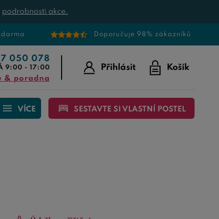
t
podrobnosti akce.
 zdarma
Doporučuje 98% zákazníků
77 050 078
Přihlásit
Košík
Á 9:00 - 17:00
u & poradna
VÍCE
SESTAVTE SI VLASTNÍ POSTEL