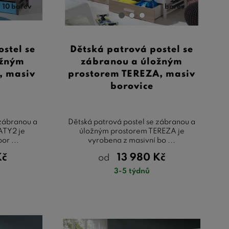
20
10 barev
barev
stel se
Dětská patrová postel se
ožným
zábranou a úložným
, masiv
prostorem TEREZA, masiv
borovice
 zábranou a
Dětská patrová postel se zábranou a
ATY2 je
úložným prostorem TEREZA je
or ...
vyrobena z masivní bo ...
Kč
13 980
Kč
od
3-5 týdnů