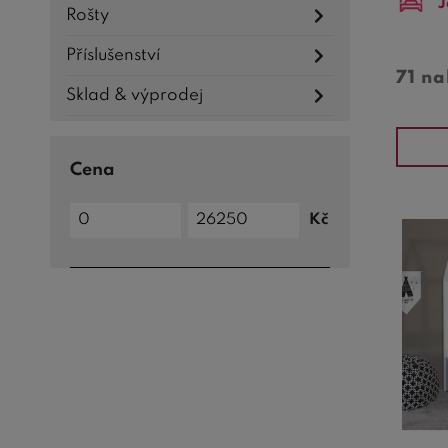
J
Rošty
Příslušenství
71 n
Sklad & výprodej
Cena
Cena
Kč
do
Cena
od