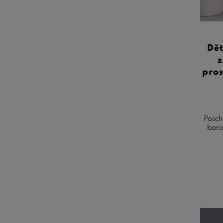
Dět
z
pros
Posch
boro