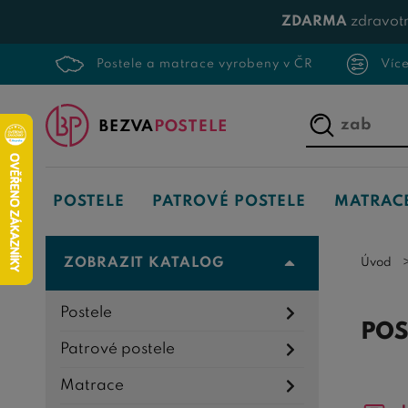
ZDARMA
zdravotn
Postele a matrace vyrobeny v ČR
Víc
Napište,
co
hledáte...
POSTELE
PATROVÉ POSTELE
MATRAC
ZOBRAZIT KATALOG
Úvod
Postele
POS
Patrové postele
Matrace