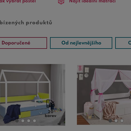
ak vybrat postel
Najít ideální matraci
abízených produktů
Doporučené
Od nejlevnějšího
O
20
barev