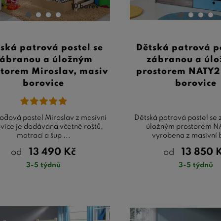
10 barev
ská patrová postel se
Dětská patrová po
ábranou a úložným
zábranou a úl
torem Miroslav, masiv
prostorem NATY2
borovice
borovice
oďová postel Miroslav z masivní
Dětská patrová postel se
vice je dodávána včetně roštů,
úložným prostorem N
matrací a šup ...
vyrobena z masivní b
13 490
Kč
13 850
od
od
3-5 týdnů
3-5 týdnů