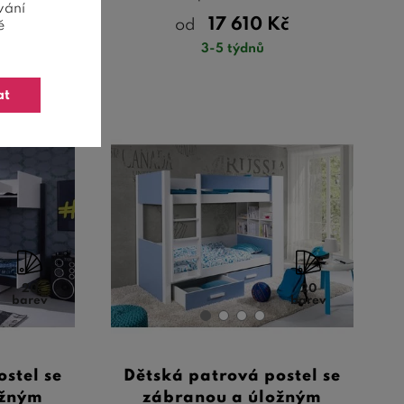
vání
Kč
17 610
Kč
od
ě
3-5 týdnů
at
20
20
barev
barev
stel se
Dětská patrová postel se
ožným
zábranou a úložným