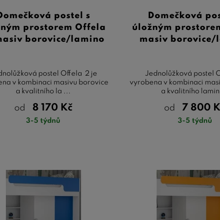
Domečková postel s
Domečková pos
žným prostorem Offela
úložným prostore
masiv borovice/lamino
masiv borovice/
dnolůžková postel Offela 2 je
Jednolůžková postel O
na v kombinaci masivu borovice
vyrobena v kombinaci mas
a kvalitního la ...
a kvalitního lamin 
8 170
Kč
7 800
K
od
od
3-5 týdnů
3-5 týdnů