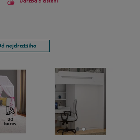
Údržba a čištění
d nejdražšího
20
barev