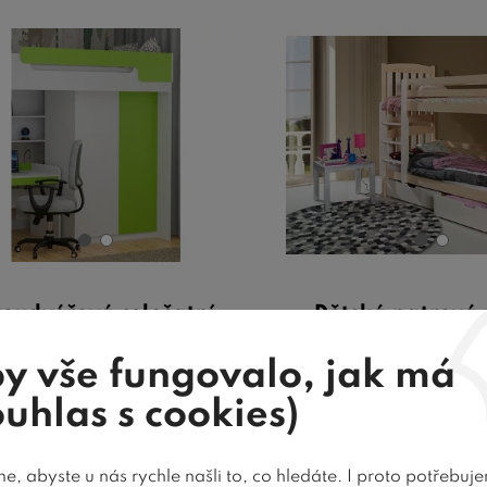
oudvéřová celošatní
Dětská patrová 
íň Dori, lamino zelená
SERA, masiv bo
y vše fungovalo, jak má
ouhlas s cookies)
dveřová celošatní skříň Dori je
Dětská patrová post
na z lamina a nabízí prostor pro
představuje praktický n
, abyste u nás rychle našli to, co hledáte. I proto potřebuj
vše potřeb ...
dětských pokojů, nabíz