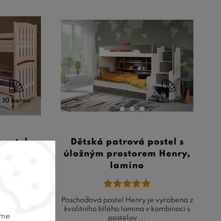
10 barev
5 barev
postel
Dětská patrová postel s
rovice
úložným prostorem Henry,
lamino
el SERA
Poschoďová postel Henry je vyrobena z
ábytek do
kvalitního bílého lamina v kombinaci s
eme
í v ...
pastelov ...