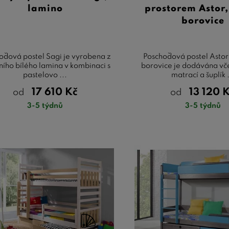
lamino
prostorem Astor
borovice
oďová postel Sagi je vyrobena z
Poschoďová postel Astor
tního bílého lamina v kombinaci s
borovice je dodávána vče
pastelovo ...
matrací a šuplík .
17 610
Kč
13 120
K
od
od
3-5 týdnů
3-5 týdnů