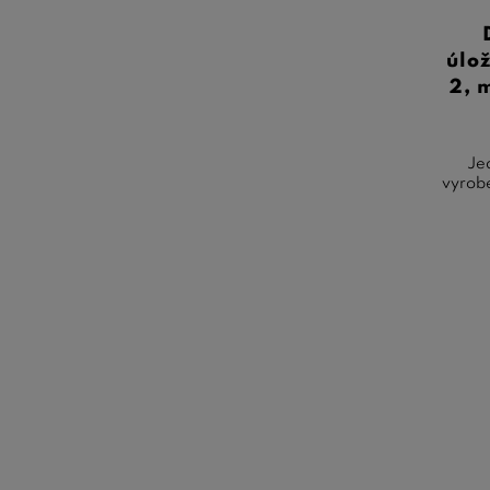
úlo
2, 
Je
vyrobe