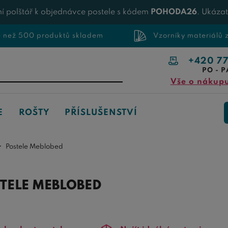
í polštář k objednávce postele s kódem
POHODA26
. Ukáza
e než 500 produktů skladem
Vzorníky materiálů
+420 7
PO - P
Vše o nákup
E
ROŠTY
PŘÍSLUŠENSTVÍ
Postele Meblobed
TELE MEBLOBED