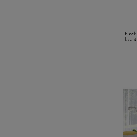
Posch
kvali