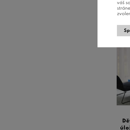
váš s
strán
zvole
Sp
Dě
úlo