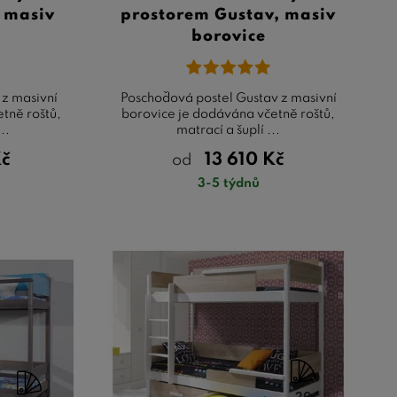
, masiv
prostorem Gustav, masiv
borovice
 z masivní
Poschoďová postel Gustav z masivní
tně roštů,
borovice je dodávána včetně roštů,
..
matrací a šuplí ...
č
13 610
Kč
od
3-5 týdnů