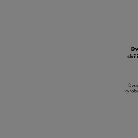
Dv
skř
Dvou
vyrobe