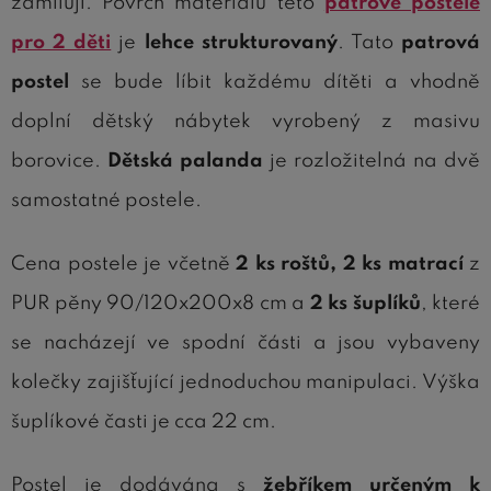
zamilují. Povrch materiálu této
patrové postele
pro 2 děti
je
lehce strukturovaný
. Tato
patrová
postel
se bude líbit každému dítěti a vhodně
doplní dětský nábytek vyrobený z masivu
borovice.
Dětská palanda
je rozložitelná na dvě
samostatné postele.
Cena postele je včetně
2 ks roštů, 2 ks matrací
z
PUR pěny 90/120x200x8 cm a
2 ks šuplíků
, které
se nacházejí ve spodní části a jsou vybaveny
kolečky zajišťující jednoduchou manipulaci. Výška
šuplíkové časti je cca 22 cm.
Postel je dodávána s
žebříkem určeným k