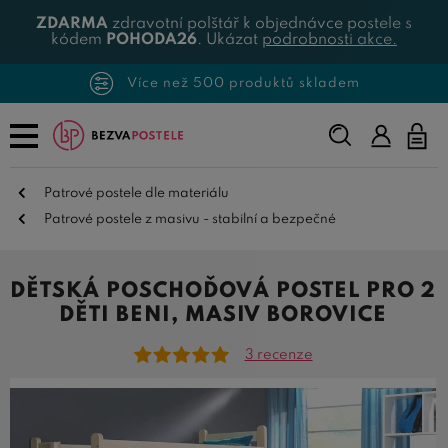
ZDARMA
zdravotní polštář k objednávce postele s
kódem
POHODA26
. Ukázat
podrobnosti akce.
Více než 500 produktů skladem
Napište,
co
hledáte...
Patrové postele dle materiálu
Patrové postele z masivu - stabilní a bezpečné
DĚTSKÁ POSCHOĎOVÁ POSTEL PRO 2
DĚTI BENI, MASIV BOROVICE
3 recenze