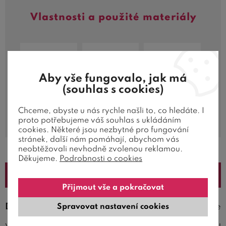
Vlastnosti a použité materiály
Aby vše fungovalo, jak má
Úprava
Tloušťka
Masiv
(souhlas s cookies)
lakem
rámu 2,5
borovice
cm
Chceme, abyste u nás rychle našli to, co hledáte. I
proto potřebujeme váš souhlas s ukládáním
cookies. Některé jsou nezbytné pro fungování
stránek, další nám pomáhají, abychom vás
neobtěžovali nevhodně zvolenou reklamou.
Děkujeme.
Podrobnosti o cookies
Popis
Přijmout vše a pokračovat
Dětská poschoďová postel pro 2 děti BENI
je
Spravovat nastavení cookies
vyrobená z masivu borovice s povrchovou