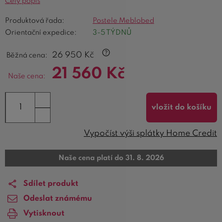
Celý popis
Produktová řada:
Postele Meblobed
Orientační expedice:
3-5 TÝDNŮ
26 950
Kč
Běžná cena:
21 560
Kč
Naše cena:
vložit do košíku
Vypočíst výši splátky Home Credit
Naše cena platí do 31. 8. 2026
Sdílet produkt
Odeslat známému
Vytisknout