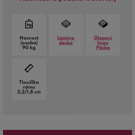
Nosnost
Lamino
Olepení
(osoba)
deska
hran
90 kg
Páska
Tloušťka
rámu
2,2/1,8 cm