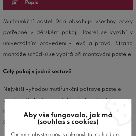
Popis
Mutlifunkční postel Dori obsahuje všechny prvky
potřebné v dětském pokoji. Postel se vyrábí v
univerzálním provedení - levá a pravá. Strana
montáže schůdků se vybírá při montování postele.
Celý pokoj v jedné sestavě
Největší výhodou mutifunkční patrové postele
Dori je její
všestrannost
. V jedné sestavě
naleznete jak místo na spaní, tak i dvě prostorné
Aby vše fungovalo, jak má
(souhlas s cookies)
šatní skříně.
Chceme, abyste u nás rychle našli to, co hledáte. I