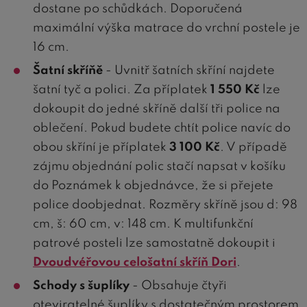
dostane po schůdkách. Doporučená
maximální výška matrace do vrchní postele je
16 cm.
Šatní skříňě
- Uvnitř šatních skříní najdete
šatní tyč a polici. Za příplatek
1 550 Kč
lze
dokoupit do jedné skříně další tři police na
oblečení. Pokud budete chtít police navíc do
obou skříní je příplatek
3 100 Kč
. V případě
zájmu objednání polic stačí napsat v košíku
do Poznámek k objednávce, že si přejete
police doobjednat. Rozměry skříně jsou d: 98
cm, š: 60 cm, v: 148 cm. K multifunkční
patrové posteli lze samostatně dokoupit i
Dvoudvéřovou celošatní skříň Dori
.
Schody s šuplíky
- Obsahuje čtyři
oteviratelné šuplíky s dostatečným prostorem