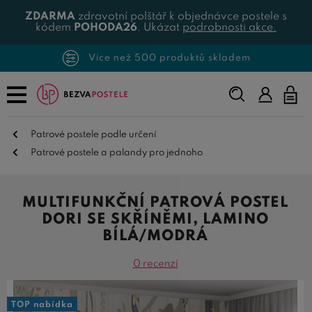
ZDARMA
zdravotní polštář k objednávce postele s
kódem
POHODA26
. Ukázat
podrobnosti akce.
Více než 500 produktů skladem
Napište,
co
hledáte...
Patrové postele podle určení
Patrové postele a palandy pro jednoho
MULTIFUNKČNÍ PATROVÁ POSTEL
DORI SE SKŘÍNĚMI, LAMINO
BÍLÁ/MODRÁ
0 recenzí
TOP nabídka