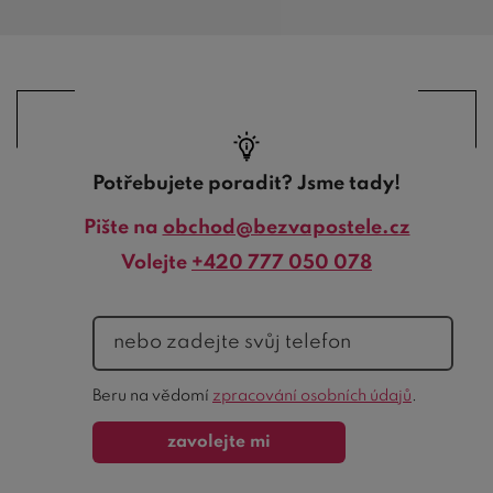
Potřebujete poradit? Jsme tady!
Pište na
obchod@bezvapostele.cz
Volejte
+420 777 050 078
telefon
Ochrana
Beru na vědomí
zpracování osobních údajů
.
formuláře
zavolejte mi