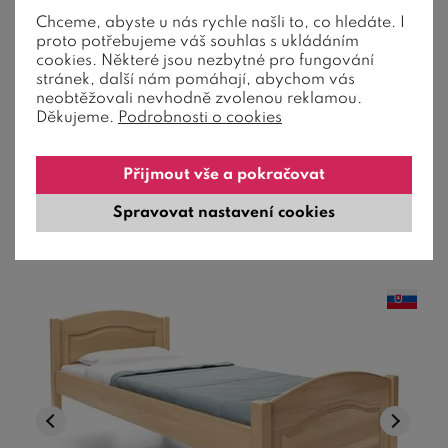
Zvýšená postel jednolůžko MIVA,
Chceme, abyste u nás rychle našli to, co hledáte. I
proto potřebujeme váš souhlas s ukládáním
100x200, masiv buk
cookies. Některé jsou nezbytné pro fungování
stránek, další nám pomáhají, abychom vás
neobtěžovali nevhodně zvolenou reklamou.
Masiv průběžný buk (4/2,5 cm) | Nosnost 150 kg | Lakovaný
Děkujeme.
Podrobnosti o cookies
povrch
9 490
Kč
od
Přijmout vše a pokračovat
6-8 týdnů
Spravovat nastavení cookies