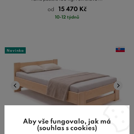
15 470
Kč
od
10-12 týdnů
Novinka
Aby vše fungovalo, jak má
(souhlas s cookies)