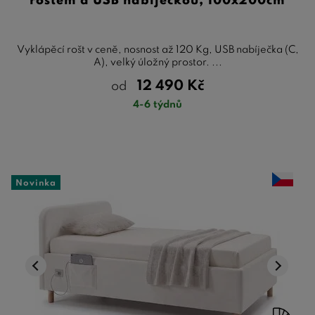
roštem a USB nabíječkou, 100x200cm
Vyklápěcí rošt v ceně, nosnost až 120 Kg, USB nabíječka (C,
A), velký úložný prostor. ...
12 490
Kč
od
4-6 týdnů
Novinka