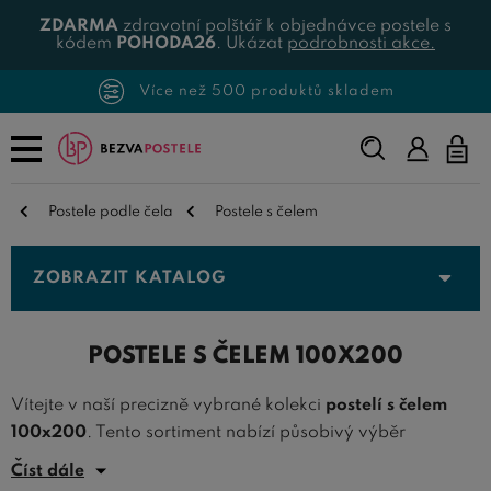
ZDARMA
zdravotní polštář k objednávce postele s
kódem
POHODA26
. Ukázat
podrobnosti akce.
Více než 500 produktů skladem
Napište,
co
hledáte...
Postele podle čela
Postele s čelem
ZOBRAZIT KATALOG
POSTELE S ČELEM 100X200
Vítejte v naší precizně vybrané kolekci
postelí s čelem
100x200
. Tento sortiment nabízí působivý výběr
jednolůžkových postelí s čelem 100x200
, dokonale
Číst dále
spojující komfort a styl. Naše
postele s čelem o