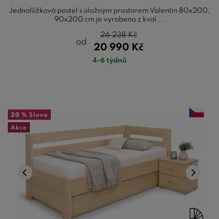
Jednolůžková postel s úložným prostorem Valentin 80x200,
90x200 cm je vyrobena z kval ...
26 238
Kč
od
20 990
Kč
4-6 týdnů
20 %
Sleva
Akce