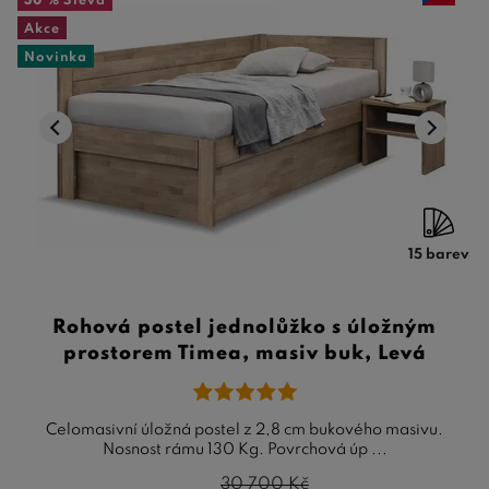
30 %
Sleva
Akce
Novinka
15 barev
Rohová postel jednolůžko s úložným
prostorem Timea, masiv buk, Levá
Celomasivní úložná postel z 2,8 cm bukového masivu.
Nosnost rámu 130 Kg. Povrchová úp ...
30 700
Kč