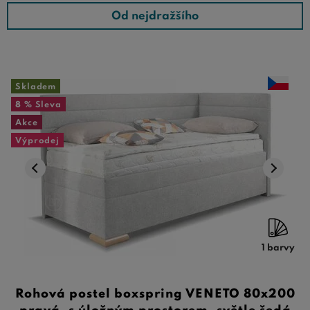
menších místností. Ať už hledáte něco praktického a
Od nejdražšího
úsporného, nebo něco luxusního a elegantního, naše
široká nabídka
postelí do tvaru L
vám umožní najít ten
správný kus nábytku třeba pro vaši ložnici.
Skladem
8 %
Sleva
Akce
Výprodej
1 barvy
Rohová postel boxspring VENETO 80x200