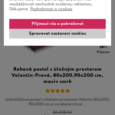
neobtěžovali nevhodně zvolenou reklamou.
Děkujeme.
Podrobnosti o cookies
Přijmout vše a pokračovat
Spravovat nastavení cookies
9 barev
Rohová postel s úložným prostorem
Valentin-Pravá, 80x200,90x200 cm,
masiv smrk
Jednolůžková postel s úložným prostorem Valentin 80x200,
90x200 cm je vyrobena z kval ...
26 238
Kč