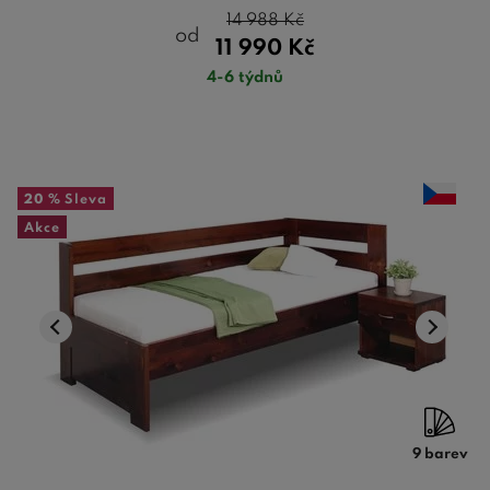
14 988
Kč
od
11 990
Kč
4-6 týdnů
20 %
Sleva
Akce
9 barev