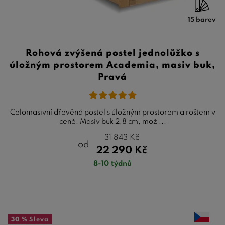
15 barev
Rohová zvýšená postel jednolůžko s
úložným prostorem Academia, masiv buk,
Pravá
Celomasivní dřevěná postel s úložným prostorem a roštem v
ceně. Masiv buk 2,8 cm, mož ...
31 843
Kč
od
22 290
Kč
8-10 týdnů
30 %
Sleva