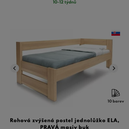
10-12 týdnů
10 barev
Rohová zvýšená postel jednolůžko ELA,
PRAVÁ masiv buk