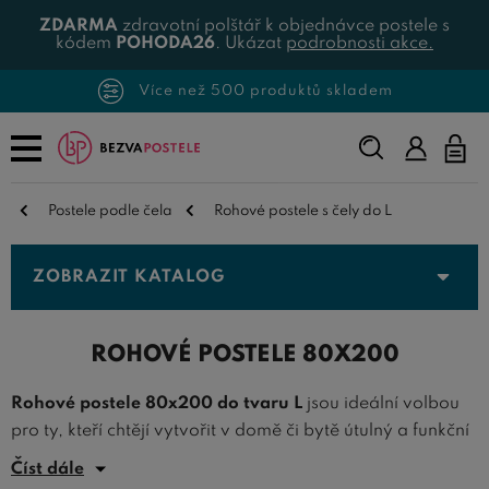
ZDARMA
zdravotní polštář k objednávce postele s
kódem
POHODA26
. Ukázat
podrobnosti akce.
Více než 500 produktů skladem
Napište,
co
hledáte...
Postele podle čela
Rohové postele s čely do L
ZOBRAZIT KATALOG
ROHOVÉ POSTELE 80X200
Rohové postele 80x200 do tvaru L
jsou ideální volbou
pro ty, kteří chtějí vytvořit v domě či bytě útulný a funkční
prostor. Tato kategorie
rohových postelí
se vyznačuje
Číst dále
svou praktičností a inovativním designem, který