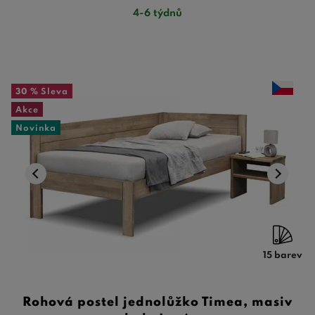
4-6 týdnů
30 %
Sleva
Akce
Novinka
15 barev
Rohová postel jednolůžko Timea, masiv