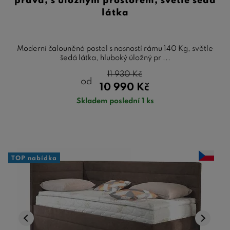
pravá, s úložným prostorem, světle šedá
látka
Moderní čalouněná postel s nosností rámu 140 Kg, světle
šedá látka, hluboký úložný pr ...
11 930
Kč
od
10 990
Kč
Skladem poslední 1 ks
TOP nabídka