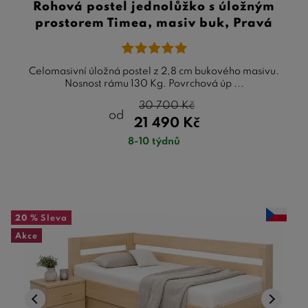
Rohová postel jednolůžko s úložným
prostorem Timea, masiv buk, Pravá
Celomasivní úložná postel z 2,8 cm bukového masivu.
Nosnost rámu 130 Kg. Povrchová úp ...
30 700
Kč
od
21 490
Kč
8-10 týdnů
20 %
Sleva
Akce