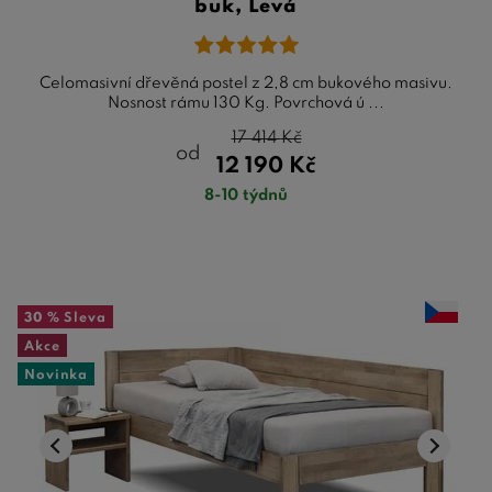
buk, Levá
Celomasivní dřevěná postel z 2,8 cm bukového masivu.
Nosnost rámu 130 Kg. Povrchová ú ...
17 414
Kč
od
12 190
Kč
8-10 týdnů
30 %
Sleva
Akce
Novinka