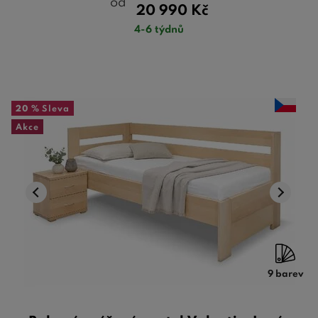
od
20 990
Kč
4-6 týdnů
20 %
Sleva
Akce
9 barev