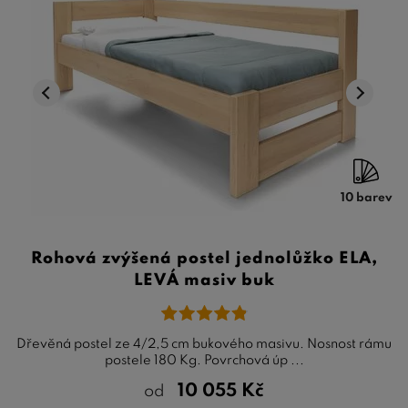
10 barev
Rohová zvýšená postel jednolůžko ELA,
LEVÁ masiv buk
Dřevěná postel ze 4/2,5 cm bukového masivu. Nosnost rámu
postele 180 Kg. Povrchová úp ...
10 055
Kč
od