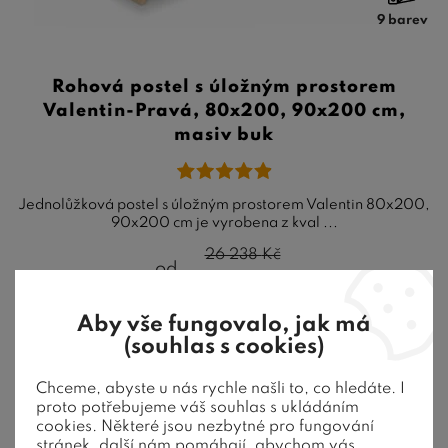
9 barev
Rohová postel s úložným prostorem
Valentin-Pravá, 80x200, 90x200 cm,
masiv buk
Jednolůžková postel s úložným prostorem Valentin 80x200,
90x200 cm je vyrobena z kval ...
26 238
Kč
od
20 990
Kč
4-6 týdnů
Aby vše fungovalo, jak má
(souhlas s cookies)
Chceme, abyste u nás rychle našli to, co hledáte. I
proto potřebujeme váš souhlas s ukládáním
20 %
Sleva
cookies. Některé jsou nezbytné pro fungování
stránek, další nám pomáhají, abychom vás
Akce