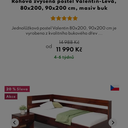
Rohová zvýšená postel Valentin-Levá,
80x200, 90x200 cm, masiv buk
Jednolůžková postel Valentin 80x200, 90x200 cm je
vyrobena z kvalitního bukového dřev ...
14 988
Kč
od
11 990
Kč
4-6 týdnů
20 %
Sleva
Akce