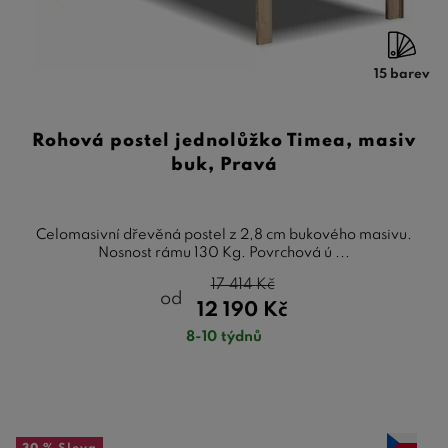
15 barev
Rohová postel jednolůžko Timea, masiv
buk, Pravá
Celomasivní dřevěná postel z 2,8 cm bukového masivu.
Nosnost rámu 130 Kg. Povrchová ú ...
17 414
Kč
od
12 190
Kč
8-10 týdnů