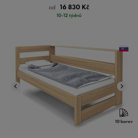
16 830
Kč
od
10-12 týdnů
10 barev