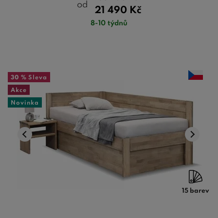
od
21 490
Kč
8-10 týdnů
30 %
Sleva
Akce
Novinka
15 barev