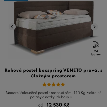
24
barev
Rohová postel boxspring VENETO pravá, s
úložným prostorem
Moderní čalouněná postel s nosností rámu 140 Kg, volitelné
potahy a nožky, hluboký úl ...
12 530
Kč
od