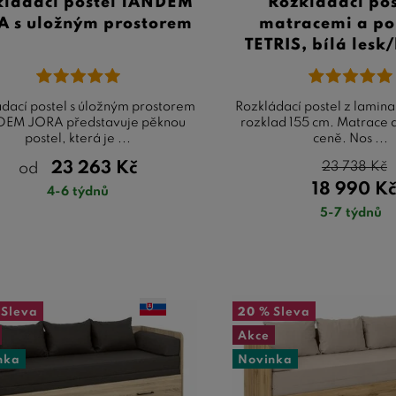
kládací postel TANDEM
Rozkládací pos
A s uložným prostorem
matracemi a po
TETRIS, bílá lesk
dací postel s úložným prostorem
Rozkládací postel z lamina
EM JORA představuje pěknou
rozklad 155 cm. Matrace a
postel, která je ...
ceně. Nos ...
23 263
Kč
23 738
Kč
od
18 990
K
4-6 týdnů
5-7 týdnů
Sleva
20 %
Sleva
Akce
nka
Novinka