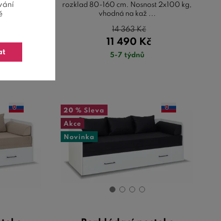
vání
st 2x100 kg,
rozklad 80-160 cm. Nosnost 2x100 kg,
..
vhodná na kaž ...
ě
14 363
Kč
11 490
Kč
at
5-7 týdnů
20 %
Sleva
Akce
Novinka