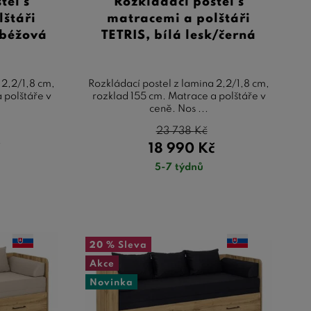
tel s
Rozkládací postel s
lštáři
matracemi a polštáři
/béžová
TETRIS, bílá lesk/černá
 2,2/1,8 cm,
Rozkládací postel z lamina 2,2/1,8 cm,
 polštáře v
rozklad 155 cm. Matrace a polštáře v
ceně. Nos ...
23 738
Kč
č
18 990
Kč
5-7 týdnů
20 %
Sleva
Akce
Novinka