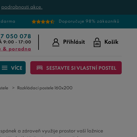
t
podrobnosti akce.
 zdarma
Doporučuje 98% zákazníků
77 050 078
Přihlásit
Košík
Á 9:00 - 17:00
u & poradna
VÍCE
SESTAVTE SI VLASTNÍ POSTEL
stele
Rozkládací postele 160x200
 spánek a zároveň využije prostor vaší ložnice