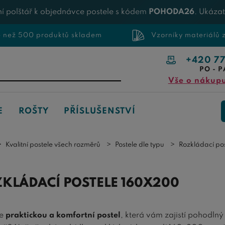
í polštář k objednávce postele s kódem
POHODA26
. Ukáza
e než 500 produktů skladem
Vzorníky materiálů
+420 7
PO - P
Vše o nákup
E
ROŠTY
PŘÍSLUŠENSTVÍ
Kvalitní postele všech rozměrů
Postele dle typu
Rozkládací po
KLÁDACÍ POSTELE 160X200
te
praktickou a komfortní postel
, která vám zajistí pohodlný