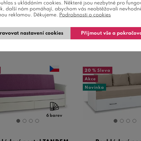
ouhlas s ukládáním cookies. Některé jsou nezbytné pro fungo
Nosnost 2x150 kg | Rozklad
rozklad 80-160 cm. Nosno
0/180x200 cm | Rošt a šu ...
vhodná na kaž .
ek, další nám pomáhají, abychom vás neobtěžovali nevhodn
nou reklamou. Děkujeme.
Podrobnosti o cookies
23 990
Kč
14 363
Kč
od
11 490
Kč
6-8 týdnů
ravovat nastavení cookies
Přijmout vše a pokračov
5-7 týdnů
20 %
Sleva
Akce
Novinka
6 barev