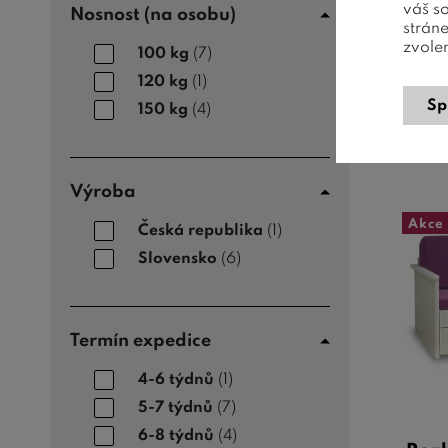
váš s
Nosnost (na osobu)
16
strán
zvole
100 kg
(7)
120 kg
(1)
Sp
150 kg
(4)
Výroba
Akce
Česká republika
(1)
Slovensko
(6)
Termín expedice
4-6 týdnů
(1)
5-7 týdnů
(7)
6-8 týdnů
(4)