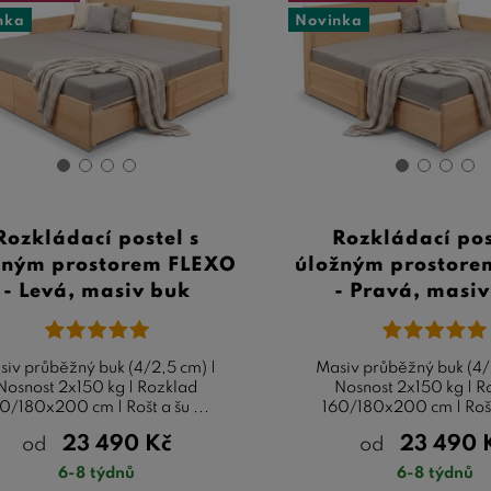
nka
Novinka
Rozkládací postel s
Rozkládací pos
žným prostorem FLEXO
úložným prostore
- Levá, masiv buk
- Pravá, masi
siv průběžný buk (4/2,5 cm) |
Masiv průběžný buk (4/
Nosnost 2x150 kg | Rozklad
Nosnost 2x150 kg | R
0/180x200 cm | Rošt a šu ...
160/180x200 cm | Rošt 
23 490
Kč
23 490
od
od
6-8 týdnů
6-8 týdnů