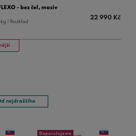
LEXO - bez čel, masiv
22 990
Kč
kg | Rozklad
nější
d nejdražšího
Doporučujeme