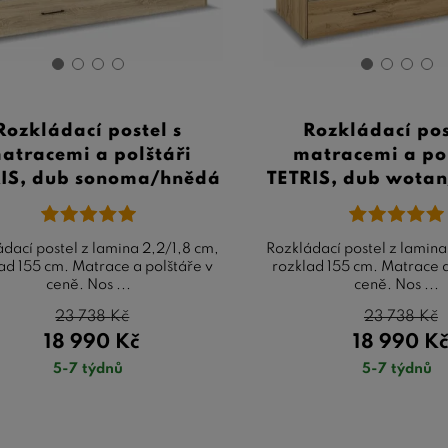
Rozkládací postel s
Rozkládací pos
atracemi a polštáři
matracemi a po
IS, dub sonoma/hnědá
TETRIS, dub wota
dací postel z lamina 2,2/1,8 cm,
Rozkládací postel z lamina
ad 155 cm. Matrace a polštáře v
rozklad 155 cm. Matrace a
ceně. Nos ...
ceně. Nos ...
23 738
Kč
23 738
Kč
18 990
Kč
18 990
K
5-7 týdnů
5-7 týdnů