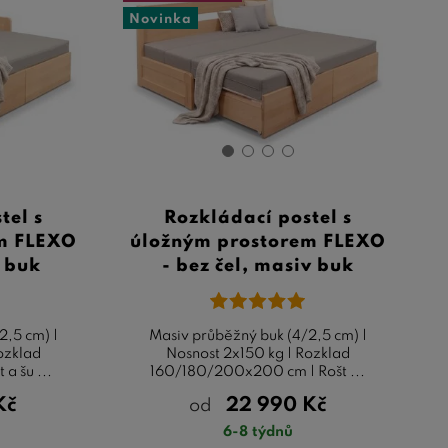
Novinka
tel s
Rozkládací postel s
m FLEXO
úložným prostorem FLEXO
v buk
- bez čel, masiv buk
2,5 cm) |
Masiv průběžný buk (4/2,5 cm) |
ozklad
Nosnost 2x150 kg | Rozklad
a šu ...
160/180/200x200 cm | Rošt ...
Kč
22 990
Kč
od
6-8 týdnů