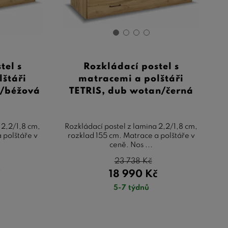
tel s
Rozkládací postel s
lštáři
matracemi a polštáři
n/béžová
TETRIS, dub wotan/černá
 2,2/1,8 cm,
Rozkládací postel z lamina 2,2/1,8 cm,
 polštáře v
rozklad 155 cm. Matrace a polštáře v
ceně. Nos ...
23 738
Kč
č
18 990
Kč
5-7 týdnů