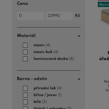
Cena
Novi
Cena
Kč
do
Cena
od
Materiál
masiv
(4)
masiv buk
(4)
úlo
laminovaná deska
(8)
Barva - odstín
Ma
přírodní lak
(4)
16
bříza / javor
(1)
bílá
(2)
třešeň / calvados
(5)