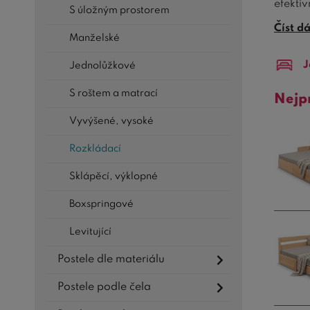
efekti
S úložným prostorem
Číst d
Rozklá
Manželské
spánku
J
Jednolůžkové
rozklá
což je 
S roštem a matrací
Nejp
V naší
Vyvýšené, vysoké
upraven
chcete 
Rozkládací
Naše 
Sklápěcí, výklopné
předsta
Boxspringové
máme p
Levitující
Rozklá
prosto
Postele dle materiálu
našimi
Postele podle čela
jedine