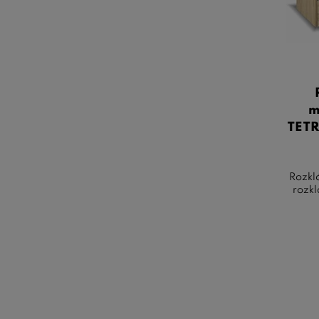
m
TETR
Rozklá
rozkl