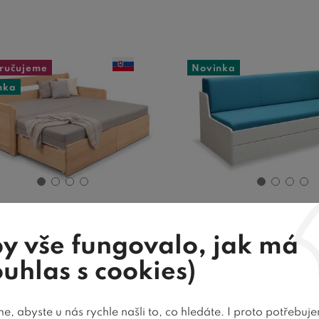
ručujeme
Novinka
nka
Rozkládací postel s
Rozkládací poste
y vše fungovalo, jak má
žným prostorem FLEXO
80, bílá boro
- s čely, masiv buk
ouhlas s cookies)
, abyste u nás rychle našli to, co hledáte. I proto potřebuj
siv průběžný buk (4/2,5 cm) |
Rozkládací postel z lami