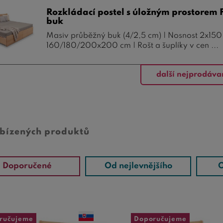
Rozkládací postel s úložným prostorem F
buk
Masiv průběžný buk (4/2,5 cm) | Nosnost 2x150 
160/180/200x200 cm | Rošt a šuplíky v cen ...
další nejprodáva
abízených produktů
Doporučené
Od nejlevnějšího
O
ručujeme
Doporučujeme