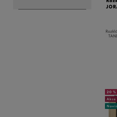
Roz
JOR
Rozklá
TAND
20 %
Akce
Novi