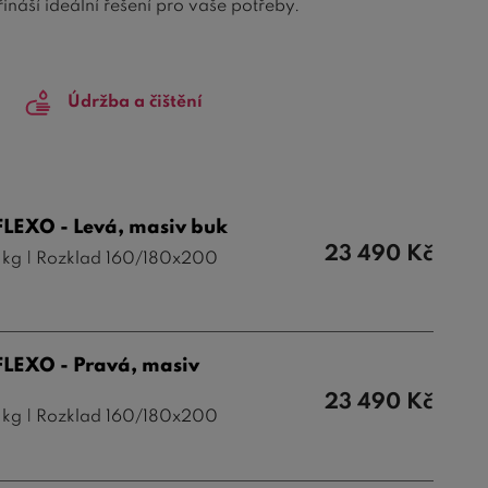
náší ideální řešení pro vaše potřeby.
 páry, které si chtějí užívat dostatek místa během
e pohodlně a volně. Navíc, díky jedinečnému
Údržba a čištění
manželskou postel na pohodlnou rozkládací pohovku,
em
, které vám pomohou udržet vaši ložnici čistou a
uložení povlečení, polštářů a dalších věcí, které
FLEXO - Levá, masiv buk
vně využívat dostupný prostor ve vaší ložnici.
23 490
Kč
0 kg | Rozklad 160/180x200
yly, designy a materiály
, aby splnila vaše individuální
a preferujete
klasický, moderní nebo luxusní vzhled
,
mu
eleganci a funkčnost
.
FLEXO - Pravá, masiv
ledají
pohodlí, praktičnost a efektivní využití
23 490
Kč
te si tu pravou rozkládací postel pro váš domov. S
0 kg | Rozklad 160/180x200
unkční nábytek, který přinese do vaší ložnice