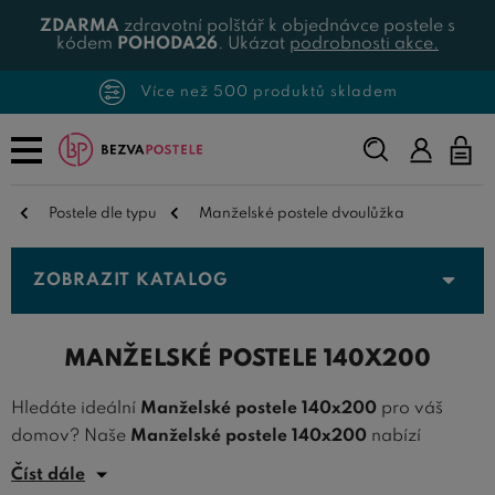
ZDARMA
zdravotní polštář k objednávce postele s
kódem
POHODA26
. Ukázat
podrobnosti akce.
Více než 500 produktů skladem
Napište,
co
hledáte...
Postele dle typu
Manželské postele dvoulůžka
ZOBRAZIT KATALOG
MANŽELSKÉ POSTELE 140X200
Hledáte ideální
Manželské postele 140x200
pro váš
domov? Naše
Manželské postele 140x200
nabízí
dokonalé řešení pro páry, které chtějí maximální pohodlí
Číst dále
bez zbytečného zabírání prostoru.
Manželské postele