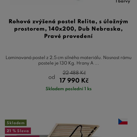
1 barvy
Rohová zvýšená postel Relita, s úložným
prostorem, 140x200, Dub Nebraska,
Pravé provedení
Laminovaná postel z 2,5 cm silného materiálu. Nosnost rámu
postele je 130 Kg. Hrany A ...
22 488
Kč
od
17 990
Kč
Skladem poslední 1 ks
Skladem
21 %
Sleva