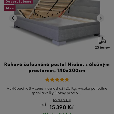
Doporučujeme
Akce
25 barev
Rohová čalouněná postel Niobe, s úložným
prostorem, 140x200cm
Vyklápěcí rošt v ceně, nosnost až 120 Kg, vysoké pohodlné
spaní a velký úložný prosto ...
19 363
Kč
od
15 390
Kč