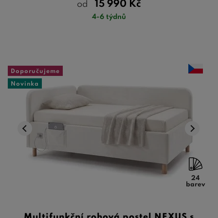
15 990
Kč
od
4-6 týdnů
Doporučujeme
Novinka
24
barev
Multifunkční rohová postel NEXUS s