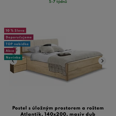
5-7 týdnů
10 %
Sleva
Doporučujeme
TOP nabídka
Akce
Novinka
Postel s úložným prostorem a roštem
Atlantik, 140x200, masiv dub