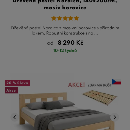
Dřevěná postel Nordica, 140x200cm,
masiv borovice
Dřevěná postel Nordica z masivní borovice s přírodním
lakem. Robustní konstrukce s no ...
8 290
Kč
od
10-12 týdnů
20 %
Sleva
Akce