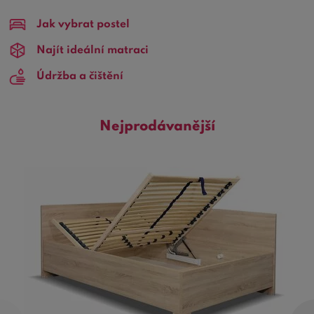
140x200
jsou ideální volbou pro menší ložnice, kde
Jak vybrat postel
každý centimetr na podlaze má svou cenu. Přesto
poskytují dostatek prostoru pro pohodlný spánek dvou
Najít ideální matraci
lidí.
Údržba a čištění
Důvodem, proč zvolit právě Manželské postele
140x200
, je jejich univerzálnost. Tento rozměr je
Nejprodávanější
dostatečně velký pro komfortní spánek dvou osob, a
přitom nezabere v místnosti tolik místa jako větší postele.
Kvalita a design
našich produktů znamenají, že se
snadno zapojí do jakéhokoli interiéru, ať už preferujete
moderní nebo klasický styl.
Všechny naše
Manželské postele 140x200
jsou
vyrobeny z pevných a odolných materiálů, což zaručuje
jejich dlouhou životnost. Nabízíme širokou škálu
materiálů od tradičního masivního dřeva po moderní
kovové rámy, aby každý našel to, co mu vyhovuje.