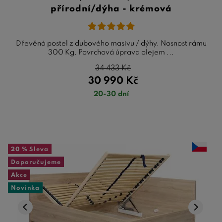
přírodní/dýha - krémová
Dřevěná postel z dubového masivu / dýhy. Nosnost rámu
300 Kg. Povrchová úprava olejem ...
34 433
Kč
30 990
Kč
20-30 dní
20 %
Sleva
Doporučujeme
Akce
Novinka