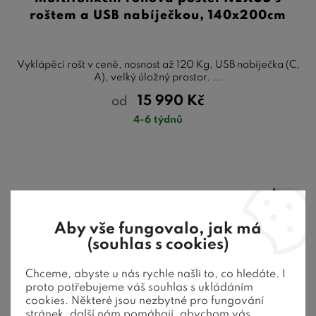
roštem a USB nabíječkou, 140x200cm
Vyklápěcí rošt v ceně, nosnost až 120 Kg, USB nabíječka (C,
A), velký úložný prostor. ...
15 990
Kč
od
4-6 týdnů
Aby vše fungovalo, jak má
(souhlas s cookies)
Chceme, abyste u nás rychle našli to, co hledáte. I
proto potřebujeme váš souhlas s ukládáním
cookies. Některé jsou nezbytné pro fungování
stránek, další nám pomáhají, abychom vás