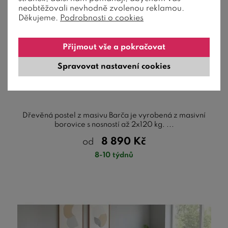
neobtěžovali nevhodně zvolenou reklamou.
Děkujeme.
Podrobnosti o cookies
3 barvy
Přijmout vše a pokračovat
Spravovat nastavení cookies
Dřevěná postel Barča, 140x200cm, masiv
borovice
Dřevěná postel z masivu Barča je vyrobená z masivní
borovice s nosností až 2x120 kg. ...
8 890
Kč
od
8-10 týdnů