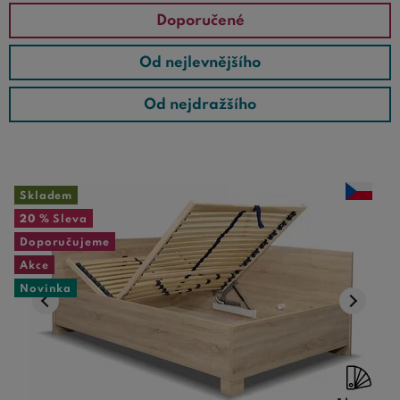
Doporučené
Od nejlevnějšího
Od nejdražšího
Skladem
20 %
Sleva
Doporučujeme
Akce
Novinka