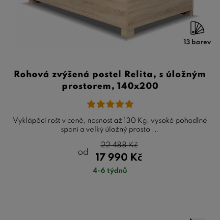
13 barev
Rohová zvýšená postel Relita, s úložným
prostorem, 140x200
Vyklápěcí rošt v ceně, nosnost až 130 Kg, vysoké pohodlné
spaní a velký úložný prosto ...
22 488
Kč
od
17 990
Kč
4-6 týdnů