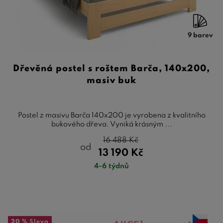
9 barev
Dřevěná postel s roštem Barča, 140x200,
masiv buk
Postel z masivu Barča 140x200 je vyrobena z kvalitního
bukového dřeva. Vyniká krásným ...
16 488
Kč
od
13 190
Kč
4-6 týdnů
20 %
Sleva