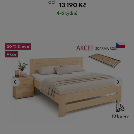
od
13 190
Kč
4-6 týdnů
20 %
Sleva
Akce
10 barev