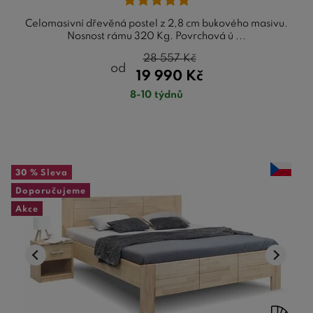
Celomasivní dřevěná postel z 2,8 cm bukového masivu.
Nosnost rámu 320 Kg. Povrchová ú ...
28 557
Kč
od
19 990
Kč
8-10 týdnů
30 %
Sleva
Doporučujeme
Akce