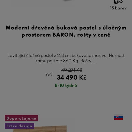
15 barev
Moderní dřevěná buková postel s úložným
prostorem BARON, rošty v ceně
Levitující úložná postel z 2,8 cm bukového masivu. Nosnost
rámu postele 360 Kg. Rošty ...
49 271
Kč
od
34 490
Kč
8-10 týdnů
Doporučujeme
Extra design