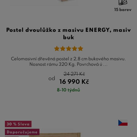
15 barev
Postel dvoulůžko z masivu ENERGY, masiv
buk
Celomasivní dřevěná postel z 2,8 cm bukového masivu.
Nosnost rámu 320 Kg. Povrchová ú ...
24 271
Kč
od
16 990
Kč
8-10 týdnů
30 %
Sleva
Doporučujeme