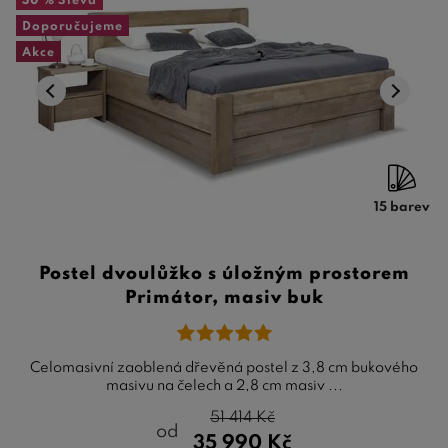
30 %
Sleva
Doporučujeme
Akce
15 barev
Postel dvoulůžko s úložným prostorem
Primátor, masiv buk
Celomasivní zaoblená dřevěná postel z 3,8 cm bukového
masivu na čelech a 2,8 cm masiv ...
51 414
Kč
od
35 990
Kč