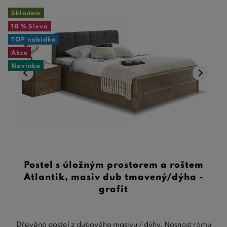
Skladem
10 %
Sleva
TOP nabídka
Akce
Novinka
Postel s úložným prostorem a roštem
Atlantik, masiv dub tmavený/dýha -
grafit
Dřevěná postel z dubového masivu / dýhy. Nosnost rámu