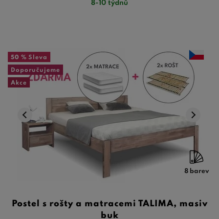
8-10 týdnů
50 %
Sleva
Doporučujeme
Akce
8 barev
Postel s rošty a matracemi TALIMA, masiv
buk