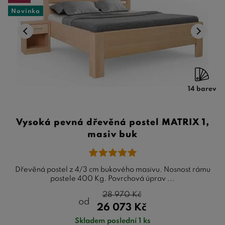
Novinka
14 barev
Vysoká pevná dřevěná postel MATRIX 1,
masiv buk
Dřevěná postel z 4/3 cm bukového masivu. Nosnost rámu
postele 400 Kg. Povrchová úprav ...
28 970
Kč
od
26 073
Kč
Skladem poslední 1 ks