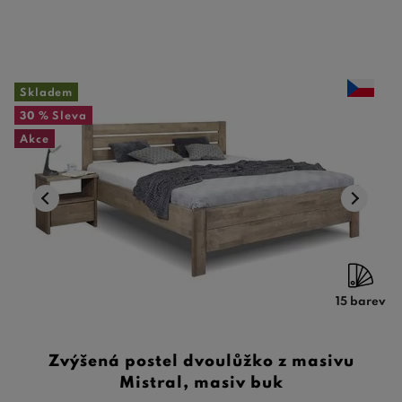
Skladem
30 %
Sleva
Akce
15 barev
Zvýšená postel dvoulůžko z masivu
Mistral, masiv buk