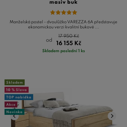
masiv buk
Manželská postel - dvoulůžko VAREZZA 6A představuje
ekonomickou verzi kvalitní bukové ...
17 950
Kč
od
16 155
Kč
Skladem poslední 1 ks
Skladem
10 %
Sleva
TOP nabídka
Akce
Novinka