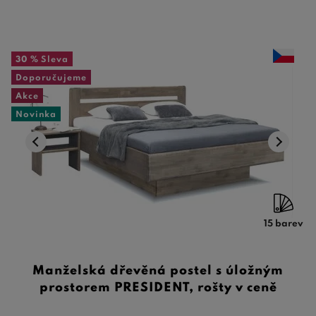
30 %
Sleva
Doporučujeme
Akce
Novinka
15 barev
Manželská dřevěná postel s úložným
prostorem PRESIDENT, rošty v ceně