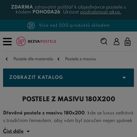
ZDARMA
zdravotní polštář k objednávce postele s
kódem
POHODA26
. Ukázat
podrobnosti akce.
Více než 500 produktů skladem
Napište,
co
hledáte...
Postele dle materiálu
Postele z masivu
ZOBRAZIT KATALOG
POSTELE Z MASIVU 180X200
Dřevěné postele z masivu 180x200
, kde se luxus setkává
s tradičním řemeslem, aby vám byl zaručen nejen spánek
v nejvyšší pohodlí, ale i nadčasový design, který obohatí
Číst dále
každou ložnici. Tyto postele představují vrchol v naší