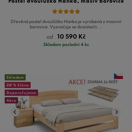
Postel dvoulůžko Hanka, masiv borovice
Dřevěná postel dvoulůžko Hanka je vyrobená z masivní
borovice. Vyznačuje se dostatečn ...
10 590
Kč
od
Skladem poslední 4 ks
Skladem
20 %
Sleva
Doporučujeme
Akce