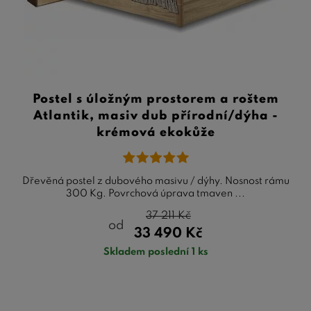
Postel s úložným prostorem a roštem
Atlantik, masiv dub přírodní/dýha -
krémová ekokůže
Dřevěná postel z dubového masivu / dýhy. Nosnost rámu
300 Kg. Povrchová úprava tmaven ...
37 211
Kč
od
33 490
Kč
Skladem poslední 1 ks