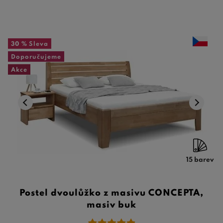
30 %
Sleva
Doporučujeme
Akce
15 barev
Postel dvoulůžko z masivu CONCEPTA,
masiv buk