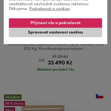
neobtěžovali nevhodně zvolenou reklamou.
Děkujeme.
Podrobnosti o cookies
Postel s úložným prostorem a roštem
Atlantik, masiv dub tmavený/dýha -
Přijmout vše a pokračovat
krémová
Spravovat nastavení cookies
Dřevěná postel z dubového masivu / dýhy. Nosnost rámu
300 Kg. Povrchová úprava tmaven ...
37 211
Kč
od
33 490
Kč
Skladem poslední 1 ks
Skladem
10 %
Sleva
Akce