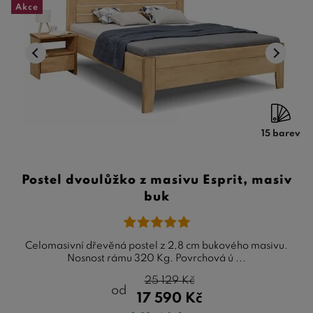
Akce
15 barev
Postel dvoulůžko z masivu Esprit, masiv
buk
Celomasivní dřevěná postel z 2,8 cm bukového masivu.
Nosnost rámu 320 Kg. Povrchová ú ...
25 129
Kč
od
17 590
Kč