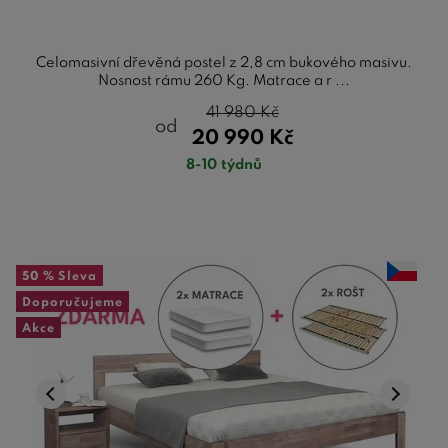
Celomasivní dřevěná postel z 2,8 cm bukového masivu.
Nosnost rámu 260 Kg. Matrace a r ...
41 980
Kč
od
20 990
Kč
8-10 týdnů
50 %
Sleva
Doporučujeme
Akce