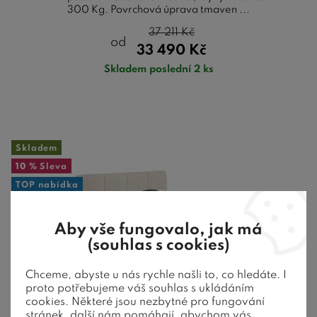
300 Kg. Povrchová úprava tmaven ...
37 211
Kč
od
33 490
Kč
Skladem poslední 2 ks
Skladem
10 %
Sleva
TOP nabídka
Akce
Novinka
Aby vše fungovalo, jak má
(souhlas s cookies)
Chceme, abyste u nás rychle našli to, co hledáte. I
proto potřebujeme váš souhlas s ukládáním
cookies. Některé jsou nezbytné pro fungování
stránek, další nám pomáhají, abychom vás