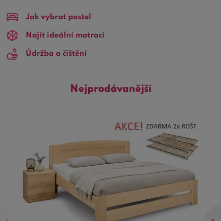
nabídce a jsou dokonalou volbou pro ty, kdo chtějí
Jak vybrat postel
prostor, komfort a styl.
Najít ideální matraci
Proč zvolit Dřevěné postele z masivu 180x200?
Velikost
Údržba a čištění
180x200 cm je ideální pro páry, které chtějí luxusní
prostor pro spánek, nabízející maximální komfort bez
kompromisů. Masivní dřevo dodává posteli nejen
Nejprodávanější
pevnost a odolnost proti opotřebení, ale také přináší do
vašeho domova teplou a přírodní estetiku.
Hlavní přednosti:
Maximální pohodlí a prostor:
Rozměr
180x200 cm poskytuje dostatek místa pro
bezstarostný odpočinek a regeneraci.
Odolnost a trvanlivost:
Vysoce kvalitní
masivní dřevo zajišťuje, že vaše postel vydrží
po desetiletí ve vynikajícím stavu.