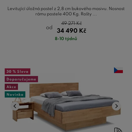
Levitující úložná postel z 2,8 cm bukového masivu. Nosnost
rámu postele 400 Kg. Rošty ...
49 271
Kč
od
34 490
Kč
8-10 týdnů
30 %
Sleva
Doporučujeme
Akce
Novinka