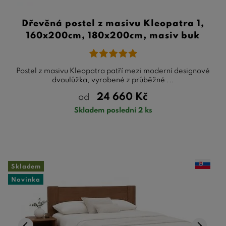
TIP:
V naší poradně se můžete dočíst o tom
z jakého
dřeva vybrat postel
. Dále pak informace o
údržbě
Dřevěná postel z masivu Kleopatra 1,
dřevěných postelí
nebo jak
smontovat dřevěnou postel
.
160x200cm, 180x200cm, masiv buk
Vyberte si na
BezvaPostele.cz
nějakou super dřevěnou
postel se skvělým designem a určitě nebudete litovat!
Postel z masivu Kleopatra patří mezi moderní designové
dvoulůžka, vyrobené z průběžné ...
24 660
Kč
od
Skladem poslední 2 ks
Skladem
Novinka