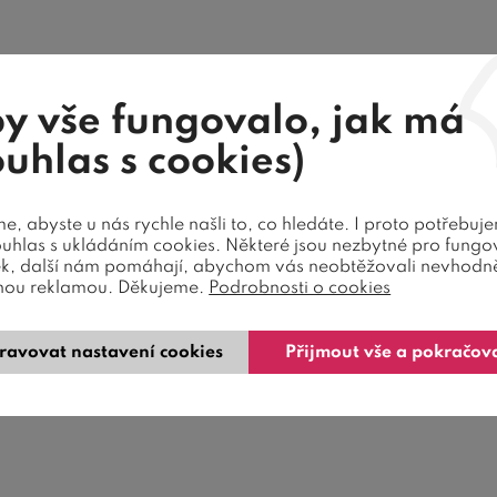
y vše fungovalo, jak má
ouhlas s cookies)
, abyste u nás rychle našli to, co hledáte. I proto potřebuj
ouhlas s ukládáním cookies. Některé jsou nezbytné pro fungo
ek, další nám pomáhají, abychom vás neobtěžovali nevhodn
nou reklamou. Děkujeme.
Podrobnosti o cookies
ravovat nastavení cookies
Přijmout vše a pokračov