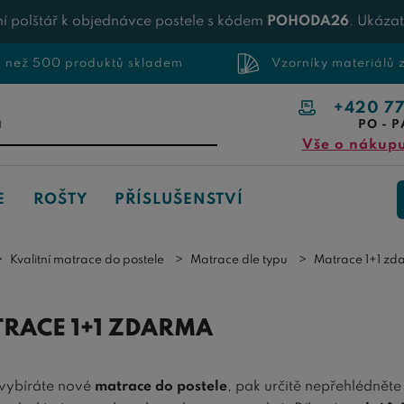
í polštář k objednávce postele s kódem
POHODA26
. Ukáza
e než 500 produktů skladem
Vzorníky materiálů
+420 7
PO - P
Vše o nákup
E
ROŠTY
PŘÍSLUŠENSTVÍ
Kvalitní matrace do postele
Matrace dle typu
Matrace 1+1 zd
RACE 1+1 ZDARMA
vybíráte nové
matrace do postele
, pak určitě nepřehlédnět