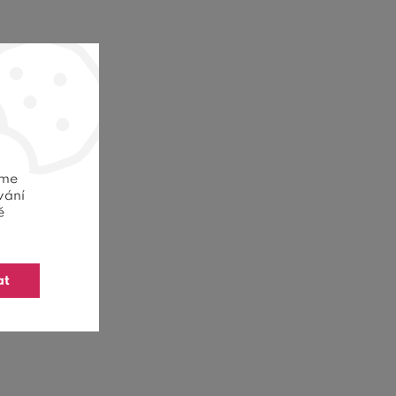
eme
vání
ě
at