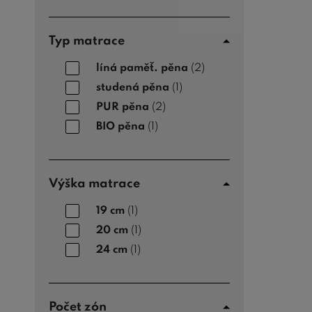
Typ matrace
líná paměť. pěna
(2)
studená pěna
(1)
PUR pěna
(2)
BIO pěna
(1)
Výška matrace
19 cm
(1)
20 cm
(1)
24 cm
(1)
Počet zón