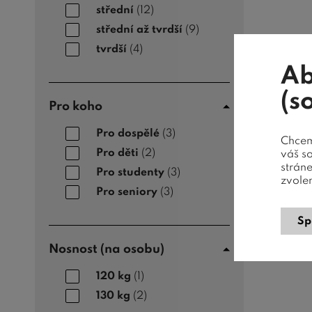
střední
(12)
střední až tvrdší
(9)
tvrdší
(4)
Ab
(s
Pro koho
Pro dospělé
(3)
Chceme
Pro děti
(2)
váš s
strán
Pro studenty
(3)
zvole
Pro seniory
(3)
Sp
Nosnost (na osobu)
120 kg
(1)
130 kg
(2)