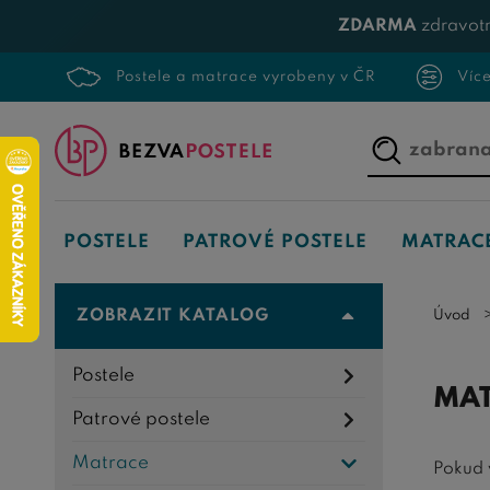
ZDARMA
zdravotn
Postele a matrace vyrobeny v ČR
Víc
Napište,
co
hledáte...
POSTELE
PATROVÉ POSTELE
MATRAC
ZOBRAZIT KATALOG
Úvod
Postele
MAT
Patrové postele
Matrace
Pokud 