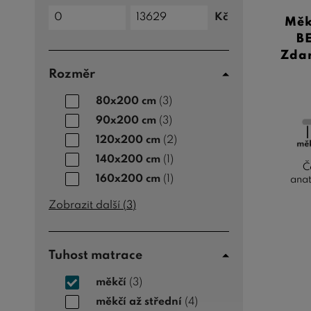
Cena
Kč
Měk
do
Cena
od
B
Zdar
Rozměr
80x200 cm
(3)
90x200 cm
(3)
120x200 cm
(2)
140x200 cm
(1)
Č
160x200 cm
(1)
anat
Zobrazit další (
3
)
Tuhost matrace
měkčí
(3)
měkčí až střední
(4)