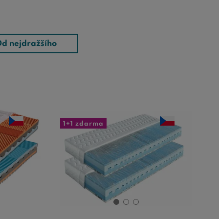
d nejdražšího
1+1 zdarma