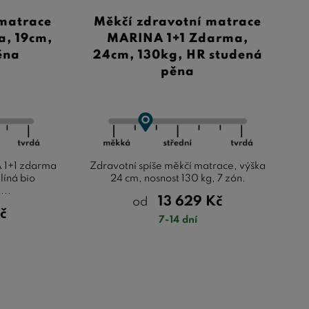
matrace
Měkčí zdravotní matrace
, 19cm,
MARINA 1+1 Zdarma,
ěna
24cm, 130kg, HR studená
pěna
 1+1 zdarma
Zdravotní spíše měkčí matrace, výška
 líná bio
24 cm, nosnost 130 kg, 7 zón.
...
13 629
Kč
od
č
7-14 dní