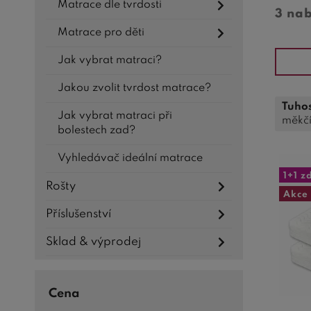
Matrace dle tvrdosti
3 na
Matrace pro děti
Jak vybrat matraci?
Jakou zvolit tvrdost matrace?
Tuho
Jak vybrat matraci při
měkč
bolestech zad?
Vyhledávač ideální matrace
1+1 
Rošty
Akce
Příslušenství
Sklad & výprodej
Cena