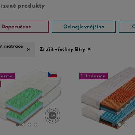
bízené produkty
Doporučené
Od nejlevnějšího
O
st matrace
Zrušit všechny filtry
í
zdarma
1+1 zdarma