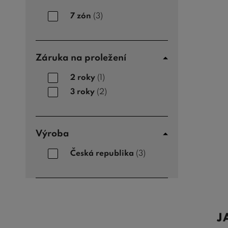
7 zón
(3)
Záruka na proležení
2 roky
(1)
3 roky
(2)
Výroba
Česká republika
(3)
J