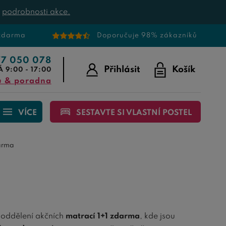
t
podrobnosti akce.
 zdarma
Doporučuje 98% zákazníků
77 050 078
Přihlásit
Košík
Á 9:00 - 17:00
u & poradna
VÍCE
SESTAVTE SI VLASTNÍ POSTEL
arma
e oddělení akčních
matrací 1+1 zdarma
, kde jsou