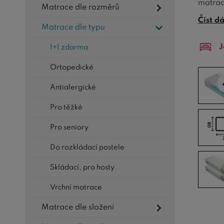
matrac
Matrace dle rozměrů
peněz.
Číst d
Matrace dle typu
s gara
J
1+1 zdarma
TIP:
V 
pak in
Ortopedické
magazí
Antialergické
Mezi
n
přizpů
Pro těžké
pružno
Pro seniory
Do rozkládací postele
Skládací, pro hosty
Vrchní matrace
Matrace dle složení