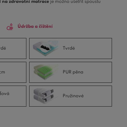
1 na zdravotní matrace
je možno ušetřit spoustu
ouze od spolehlivých českých a slovenských výrobců
Údržba a čištění
bo využít našeho
průvodce výběrem matrace
. Dále
drobně otestujeme
a
zhodnotíme její tuhost
. Náš
rdé
Tvrdé
línou paměťovou pěnou
, která se skvěle dovede
nou pěnou
, která disponuje skvělou elasticitou a
0 cm
a
matrace 1+1 80x200 cm
.
cm
PUR pěna
ťová
Pružinové