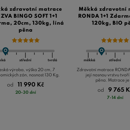
ká zdravotní matrace
Měkká zdravotní 
EZVA BINGO SOFT 1+1
RONDA 1+1 Zdarma
ma, 20cm, 130kg, líná
120kg, BIO p
pěna
eská výroba, výška 20 cm, 7
Zdravotní matrace RONDA
omických zón, nosnost 130 Kg.
její nosnou vrstvu tvoří
pěna. Matrace je 
11 990
Kč
od
9 765
K
od
20-30 dní
7-14 dní