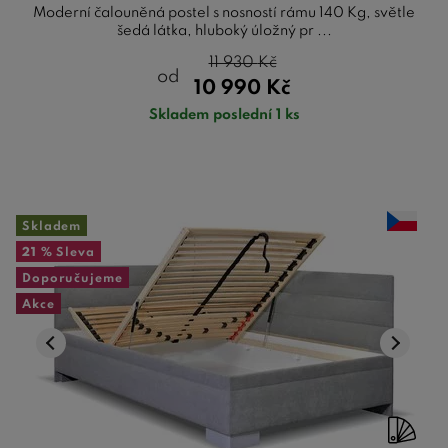
Moderní čalouněná postel s nosností rámu 140 Kg, světle
šedá látka, hluboký úložný pr ...
11 930
Kč
od
10 990
Kč
Skladem poslední 1 ks
Skladem
21 %
Sleva
Doporučujeme
Akce