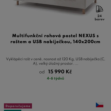
24
barev
Multifunkční rohová postel NEXUS s
roštem a USB nabíječkou, 140x200cm
Vyklápěcí rošt v ceně, nosnost až 120 Kg, USB nabíječka (C,
A), velký úložný prostor. ...
15 990
Kč
od
4-6 týdnů
Doporučujeme