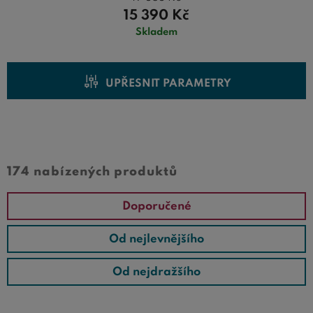
balíčku.
15 390
Kč
Skladem
UPŘESNIT PARAMETRY
Cena od
Cena do
174 nabízených produktů
Doporučené
Od nejlevnějšího
Od nejdražšího