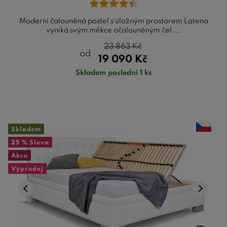
Moderní čalouněná postel s úložným prostorem Latena
vyniká svým měkce očalouněným čel ...
23 863
Kč
od
19 090
Kč
Skladem poslední 1 ks
Skladem
25 %
Sleva
Akce
Výprodej