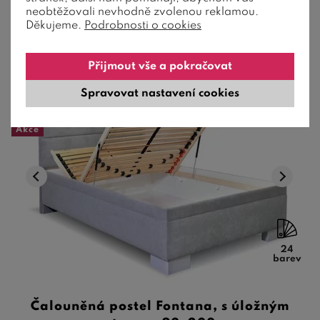
neobtěžovali nevhodně zvolenou reklamou.
Skladem poslední 2 ks
Děkujeme.
Podrobnosti o cookies
Přijmout vše a pokračovat
Spravovat nastavení cookies
20 %
Sleva
Doporučujeme
Akce
24
barev
Čalouněná postel Fontana, s úložným