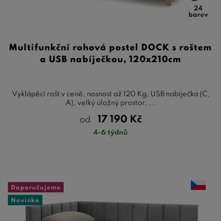
24
barev
Multifunkční rohová postel DOCK s roštem
a USB nabíječkou, 120x210cm
Vyklápěcí rošt v ceně, nosnost až 120 Kg, USB nabíječka (C,
A), velký úložný prostor. ...
17 190
Kč
od
4-6 týdnů
Doporučujeme
Novinka