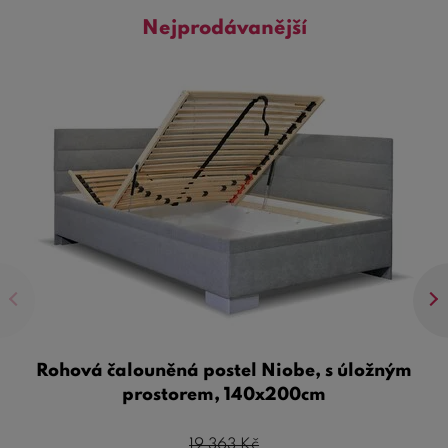
Nejprodávanější
Optimální pohodlí a podpora
jsou zajištěny díky pečlivě
vybrané matraci a roštu, které jsou součástí sady.
Matrace je navržena tak, aby poskytovala správnou
podporu těla a pomáhala předcházet bolestem zad,
zatímco kvalitní rošt zajišťuje správnou cirkulaci vzduchu,
což přispívá k lepší hygieně a delší životnosti matrace.
Dlouhodobá odolnost a snadná údržba
jsou výsledkem
použití kvalitních materiálů a pečlivého zpracování. Tato
sada je navržena pro dlouhé roky používání, a díky
snadno čistitelným povrchům udržíte postel v perfektním
stavu s minimálním úsilím.
Úspora času a peněz
je další významnou výhodou.
Nákupem sady čalouněné postele s matrací a roštem se
Rohová čalouněná postel Niobe, s úložným
vyhnete potřebě shánět jednotlivé komponenty zvlášť,
prostorem, 140x200cm
což může být časově náročné a často dražší. Místo toho
získáváte vše potřebné pro kvalitní spánek v jednom
19 363
Kč