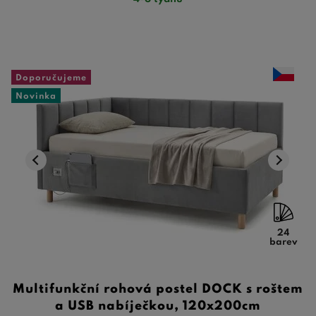
Doporučujeme
Novinka
24
barev
Multifunkční rohová postel DOCK s roštem
a USB nabíječkou, 120x200cm