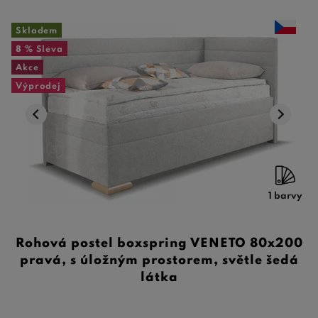
Skladem
8 %
Sleva
Akce
Výprodej
1 barvy
Rohová postel boxspring VENETO 80x200
pravá, s úložným prostorem, světle šedá
látka