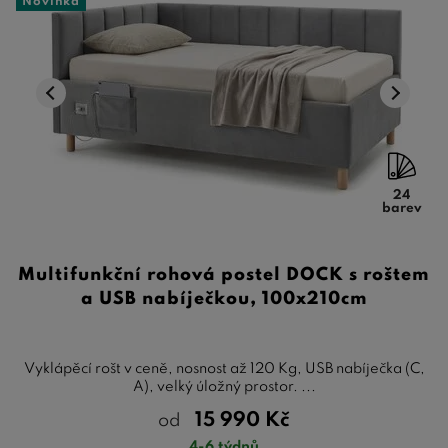
Novinka
24
barev
Multifunkční rohová postel DOCK s roštem
a USB nabíječkou, 100x210cm
Vyklápěcí rošt v ceně, nosnost až 120 Kg, USB nabíječka (C,
A), velký úložný prostor. ...
15 990
Kč
od
4-6 týdnů