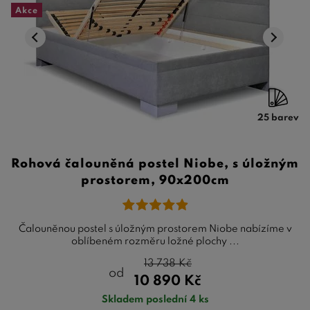
Akce
25 barev
Rohová čalouněná postel Niobe, s úložným
prostorem, 90x200cm
Čalouněnou postel s úložným prostorem Niobe nabízíme v
oblíbeném rozměru ložné plochy ...
13 738
Kč
od
10 890
Kč
Skladem poslední 4 ks