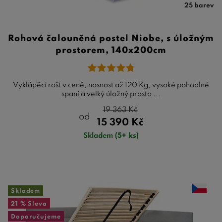
25 barev
Rohová čalouněná postel Niobe, s úložným
prostorem, 140x200cm
Vyklápěcí rošt v ceně, nosnost až 120 Kg, vysoké pohodlné
spaní a velký úložný prosto ...
19 363
Kč
od
15 390
Kč
Skladem
(5+ ks)
Skladem
21 %
Sleva
Doporučujeme