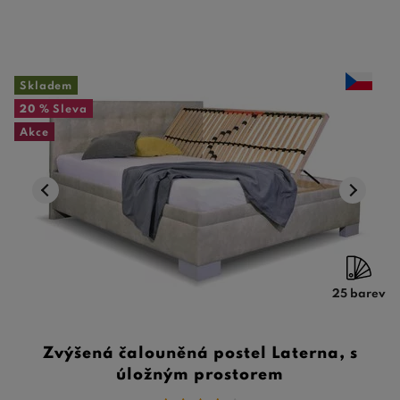
Skladem
20 %
Sleva
Akce
25 barev
Zvýšená čalouněná postel Laterna, s
úložným prostorem