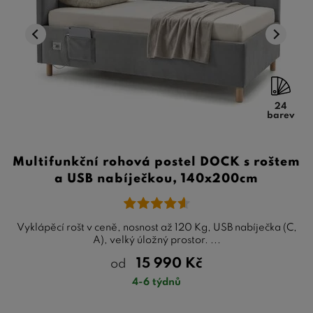
24
barev
Multifunkční rohová postel DOCK s roštem
a USB nabíječkou, 140x200cm
Vyklápěcí rošt v ceně, nosnost až 120 Kg, USB nabíječka (C,
A), velký úložný prostor. ...
15 990
Kč
od
4-6 týdnů