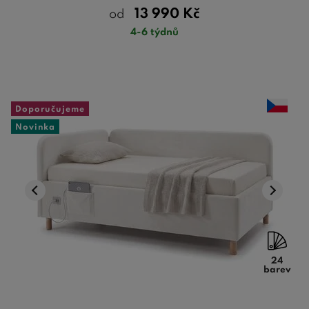
13 990
Kč
od
4-6 týdnů
Doporučujeme
Novinka
24
barev