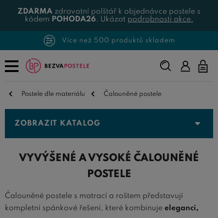
ZDARMA
zdravotní polštář k objednávce postele s
kódem
POHODA26
. Ukázat
podrobnosti akce.
Více než 500 produktů skladem
Napište,
co
hledáte...
Postele dle materiálu
Čalouněné postele
ZOBRAZIT KATALOG
VYVÝŠENÉ A VYSOKÉ ČALOUNĚNÉ
POSTELE
Čalouněné postele s matrací a roštem představují
kompletní spánkové řešení, které kombinuje
eleganci,