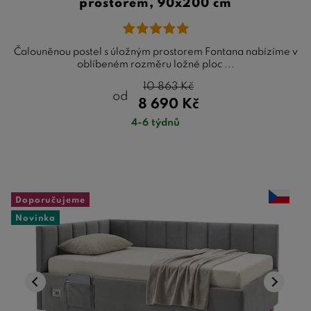
prostorem, 90x200 cm
Čalouněnou postel s úložným prostorem Fontana nabízíme v
oblíbeném rozměru ložné ploc ...
10 863
Kč
od
8 690
Kč
4-6 týdnů
Doporučujeme
Novinka