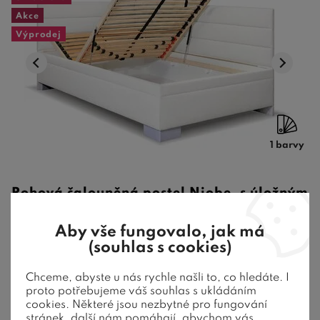
Akce
Výprodej
1 barvy
Rohová čalouněná postel Niobe, s úložným
prostorem, 90x210 cm, bílá ekokůže
Aby vše fungovalo, jak má
(souhlas s cookies)
Vysoké pohodlné spaní a velký úložný prostor. Provedení bílá
ekokůže. Dodáváno bez ro ...
Chceme, abyste u nás rychle našli to, co hledáte. I
proto potřebujeme váš souhlas s ukládáním
15 988
Kč
cookies. Některé jsou nezbytné pro fungování
od
10 990
Kč
stránek, další nám pomáhají, abychom vás