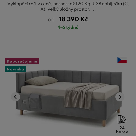
Vyklápěcí rošt v ceně, nosnost až 120 Kg, USB nabíječka (C,
A), velký úložný prostor. ...
18 390
Kč
od
4-6 týdnů
Doporučujeme
Novinka
24
barev